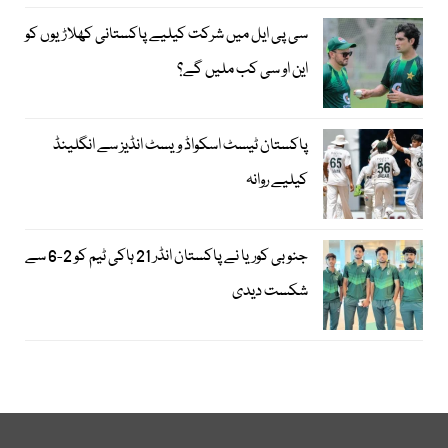
سی پی ایل میں شرکت کیلیے پاکستانی کھلاڑیوں کو
این او سی کب ملیں گے؟
پاکستان ٹیسٹ اسکواڈ ویسٹ انڈیز سے انگلینڈ
کیلیے روانہ
جنوبی کوریا نے پاکستان انڈر 21 ہاکی ٹیم کو 2-6 سے
شکست دیدی