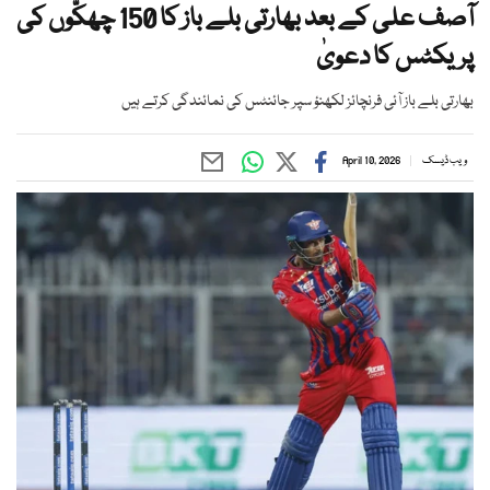
آصف علی کے بعد بھارتی بلے باز کا 150 چھکّوں کی
پریکٹس کا دعویٰ
بھارتی بلے باز آئی فرنچائز لکھنؤ سپر جائنٹس کی نمائندگی کرتے ہیں
ویب ڈیسک
April 10, 2026