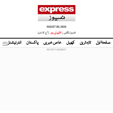
AUGUST 08, 2026
اشتہار لگائیں |
لائیو ٹی وی
| آج کا اخبار
صفحۂ اول
تازہ ترین
کھیل
خاص خبریں
پاکستان
انٹر نیشنل
ٹا