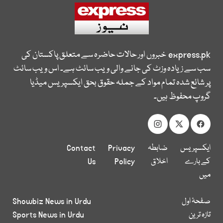
express.pk
خبروں اور حالات حاضرہ سے متعلق پاکستان کی
سب سے زیادہ وزٹ کی جانے والی ویب سائٹ ہے۔ اس ویب سائٹ
پر شائع شدہ تمام مواد کے جملہ حقوق بحق ایکسپریس میڈیا
گروپ محفوظ ہیں۔
ایکسپریس
ضابطہ
Privacy
Contact
کے بارے
اخلاق
Policy
Us
میں
صفحۂ اول
Showbiz News in Urdu
تازہ ترین
Sports News in Urdu