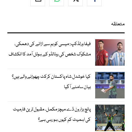
متعلقہ
فیفا ورلڈکپ: میسی کو بم سے اڑانے کی دھمکی،
مشکوک شخص کی رونالڈو کے ہوٹل آمد کا انکشاف
کیا خوشدل شاہ پاکستان کرکٹ چھوڑنے والے ہیں؟
بیان سامنے آگیا
پانچ ہزار ون ڈے میچز مکمل، مقبول ترین فارمیٹ
کی اہمیت کم کیوں ہو رہی ہے؟