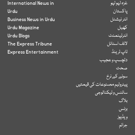
غزہ لہو لہو
International News in
پاکستان
Urdu
انٹر نیشنل
Business News in Urdu
کھیل
Urdu Magazine
انٹرٹینمنٹ
Urdu Blogs
لائف اسٹائل
The Express Tribune
ٹاپ ٹرینڈ
Express Entertainment
دلچسپ و عجیب
صحت
سونے کے نرخ
پیٹرولیم مصنوعات کی قیمتیں
سائنس و ٹیکنالوجی
بلاگ
بزنس
ویڈیوز
جرائم