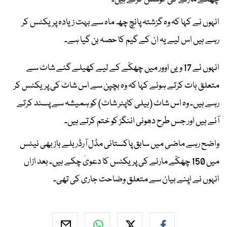
انہوں نے کہا کہ وہ گزشتہ پانچ چھ ماہ سے بہت زیادہ پریکٹس کر
رہے ہیں اس لیے یہ ان کے گیم کا حصہ بن گیا ہے۔
انہوں نے 17 ویں اوور میں چھکّے کے لیے کھیلے گئے شاٹ سے
متعلق بات کرتے ہوئے کہا کہ وہ بچپن سے اس شاٹ کی پریکٹس کر
رہے ہیں۔ وہ اس شاٹ (ہیلی کاپٹر شاٹ) کو ہمیشہ سے پسند کرتے
آئے ہیں اور جس طرح دھونی اننگز کو ختم کرتے ہیں۔
واضح رہے ماضی میں سابق پاکستانی مڈل آرڈر بلے باز بھی نیٹس
میں 150 چھکّے مارنے کی پریکٹس کا دعویٰ چکے ہیں۔ بعد ازاں
انہوں نے اپنے بیان سے متعلق وضاحت جاری کی تھی۔