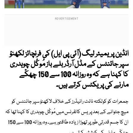
انڈین پریمیئر لیگ (آئی پی ایل) کی فرنچائز لکھنؤ
سپر جائنٹس کے مڈل آرڈر بلے باز مُوکُل چوہدری
کا کہنا ہے کہ وہ روزانہ 100 سے 150 چھکّے
مارنے کی پریکٹس کرتے ہیں۔
جمعرات کو کولکتہ نائٹ رائیڈرز کے خلاف لاکھنؤ سپر جائنٹس کو
میچ جتوانے کے بعد پریس کانفرنس میں مُوکُل چوہدری کا کہنا تھا کہ
ان کا جسم قدرتی طور پر تھوڑا زیادہ طاقتور ہے۔ وہ روزانہ 100 سے 150
چھکّے مارنے کی کوشش کرتے ہیں۔