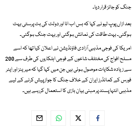
جنگ کو جائز قرار دیا۔
بعد ازاں پوپ لیو نے کہا کہ بس اب انا اور دولت کی بت پرستی بہت
ہوگئی۔ بہت طاقت کی نمائش ہوگئی اور بہت جنگ ہوگئی۔
امریکا کی فوجی مذہبی آزادی فاؤنڈیشن نے اعلان کیا تھا کہ اسے
مسلح افواج کی مختلف شاخوں کے فوجی اہلکاروں کی طرف سے 200
سے زیادہ شکایات موصول ہوئی ہیں جن میں کہا گیا کہ میرینز اور ایئر
فورس کے کمانڈرز ایران کے خلاف جنگ کا جواز پیش کرنے کے لیے
مذہبی انتہا پسند پر مبنی بیان بازی کا استعمال کررہے ہیں۔