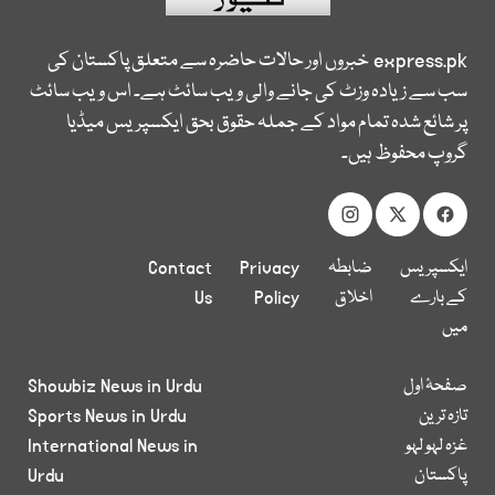
express.pk
خبروں اور حالات حاضرہ سے متعلق پاکستان کی
سب سے زیادہ وزٹ کی جانے والی ویب سائٹ ہے۔ اس ویب سائٹ
پر شائع شدہ تمام مواد کے جملہ حقوق بحق ایکسپریس میڈیا
گروپ محفوظ ہیں۔
ایکسپریس
ضابطہ
Privacy
Contact
کے بارے
اخلاق
Policy
Us
میں
صفحۂ اول
Showbiz News in Urdu
تازہ ترین
Sports News in Urdu
غزہ لہو لہو
International News in
پاکستان
Urdu