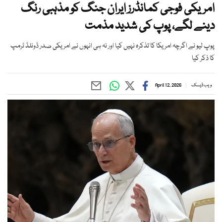
امریکی فوجی کمانڈرز ایران جنگ کو مذہبی رنگ
دینے لگے، پوپ کی شدید مذمت
پوپ لیو نے اگرچہ امریکا کا تذکرہ نہیں کیا اور نہ ہی انہوں نے امریکی صدر ڈونلڈ ٹرمپ
کا ذکر کیا
ویب ڈیسک
April 12, 2026