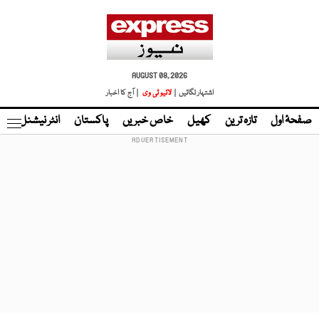
AUGUST 08, 2026
اشتہار لگائیں |
لائیو ٹی وی
| آج کا اخبار
صفحۂ اول
تازہ ترین
کھیل
خاص خبریں
پاکستان
انٹر نیشنل
ٹا