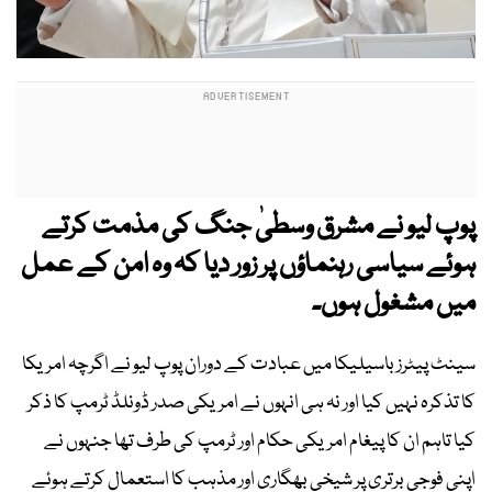
پوپ لیو نے مشرق وسطیٰ جنگ کی مذمت کرتے
ہوئے سیاسی رہنماؤں پر زور دیا کہ وہ امن کے عمل
میں مشغول ہوں۔
سینٹ پیٹرز باسیلیکا میں عبادت کے دوران پوپ لیو نے اگرچہ امریکا
کا تذکرہ نہیں کیا اور نہ ہی انہوں نے امریکی صدر ڈونلڈ ٹرمپ کا ذکر
کیا تاہم ان کا پیغام امریکی حکام اور ٹرمپ کی طرف تھا جنہوں نے
اپنی فوجی برتری پر شیخی بھگاری اور مذہب کا استعمال کرتے ہوئے