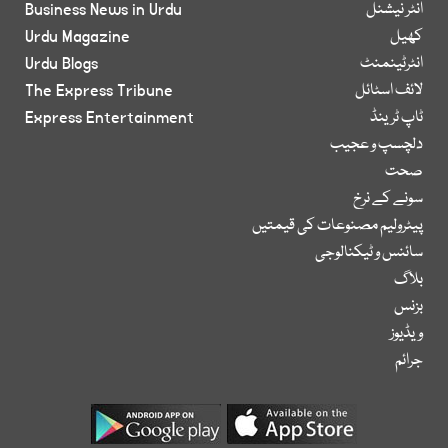
انٹر نیشنل
Business News in Urdu
کھیل
Urdu Magazine
انٹرٹینمنٹ
Urdu Blogs
لائف اسٹائل
The Express Tribune
ٹاپ ٹرینڈ
Express Entertainment
دلچسپ و عجیب
صحت
سونے کے نرخ
پیٹرولیم مصنوعات کی قیمتیں
سائنس و ٹیکنالوجی
بلاگ
بزنس
ویڈیوز
جرائم