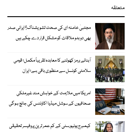
متعلقہ
مجتبیٰ خامنہ ای کی صحت تشویشناک؟ ایرانی صدر
بھی دوبدو ملاقات کو مشکل قرار دے چکے ہیں
آبنائے ہرمز کھولنے کا معاہدہ تقریباً مکمل؛ قومی
سلامتی کونسل سے منظوری باقی ہے؛ ایران
امریکا میں ملازمت کے خواہش مند غیرملکی
صحافیوں کے سوشل میڈیا اکاؤنٹس کی جانچ ہوگی
کیمبرج یونیورسٹی کے کم عمر ترین پروفیسر تحقیقی