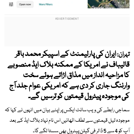
ایران کی پارلیمنٹ کے اسپیکر محمد باقر
تہران:
قالیباف نے امریکا کے ممکنہ بلاک ایڈ منصوبے
کا مزاحیہ انداز میں مذاق اڑاتے ہوئے سخت
وارننگ جاری کر دی ہے کہ امریکی عوام جلد آج
کی موجودہ پیٹرول قیمتوں کو ترسیں گے۔
سماجی رابطے کی ویب سائٹ ایکس پر اپنے بیان میں انہوں نے کہا کہ
موجودہ تیل قیمتوں سے لطف اٹھائیں اس نام نہاد بلاک ایڈ کے بعد
آپ کو 4 سے 5 ڈالر فی گیلن پیٹرول بھی سستا لگے گا۔