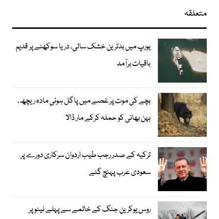
متعلقہ
یورپ میں بدترین خشک سالی، دریا سوکھنے پر قدیم
باقیات برآمد
بچے کی موت پر غصے میں پاگل ہوئی مادہ ریچھ،
بہن بھائی کو حملہ کرکے مار ڈالا
ترکیہ کے صدر رجب طیب اردوان سرکاری دورے پر
سعودی عرب پہنچ گئے
روس یوکرین جنگ کے خاتمے سے پہلے نیٹو پر