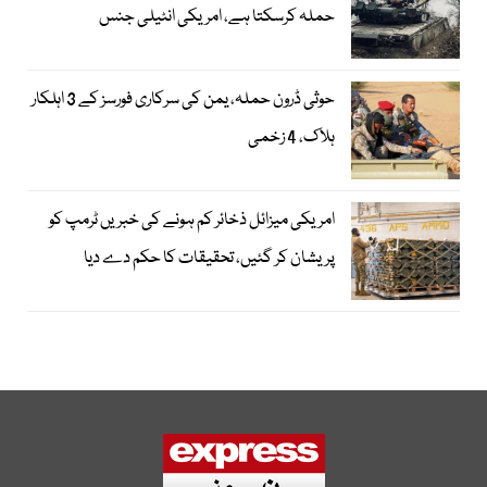
حملہ کرسکتا ہے، امریکی انٹیلی جنس
حوثی ڈرون حملہ، یمن کی سرکاری فورسز کے 3 اہلکار
ہلاک، 4 زخمی
امریکی میزائل ذخائر کم ہونے کی خبریں ٹرمپ کو
پریشان کر گئیں، تحقیقات کا حکم دے دیا