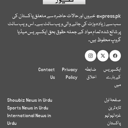
express.pk
خبروں اور حالات حاضرہ سے متعلق پاکستان کی
سب سے زیادہ وزٹ کی جانے والی ویب سائٹ ہے۔ اس ویب سائٹ
پر شائع شدہ تمام مواد کے جملہ حقوق بحق ایکسپریس میڈیا
گروپ محفوظ ہیں۔
ایکسپریس
ضابطہ
Privacy
Contact
کے بارے
اخلاق
Policy
Us
میں
صفحۂ اول
Showbiz News in Urdu
تازہ ترین
Sports News in Urdu
غزہ لہو لہو
International News in
پاکستان
Urdu