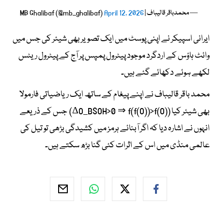
— محمدباقر قالیباف | MB Ghalibaf (@mb_ghalibaf)
April 12, 2026
ایرانی اسپیکر نے اپنی پوسٹ میں ایک تصویر بھی شیئر کی جس میں
وائٹ ہاؤس کے اردگرد موجود پیٹرول پمپس پر آج کے پیٹرول ریٹس
لکھے ہوئے دکھائے گئے ہیں۔
محمد باقر قالیباف نے اپنے پیغام کے ساتھ ایک ریاضیاتی فارمولا
بھی شیئر کیا (ΔO_BSOH>0 ⇒ f(f(O))>f(O)) جس کے ذریعے
انہوں نے اشارہ دیا کہ اگر آبنائے ہرمز میں کشیدگی بڑھی تو تیل کی
عالمی منڈی میں اس کے اثرات کئی گنا بڑھ سکتے ہیں۔