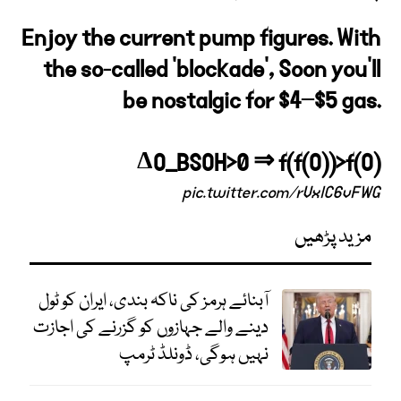
Enjoy the current pump figures. With
the so-called 'blockade', Soon you'll
be nostalgic for $4–$5 gas.
ΔO_BSOH>0 ⇒ f(f(O))>f(O)
pic.twitter.com/rVxlC6vFWG
مزید پڑھیں
آبنائے ہرمز کی ناکہ بندی، ایران کو ٹول
دینے والے جہازوں کو گزرنے کی اجازت
نہیں ہوگی، ڈونلڈ ٹرمپ