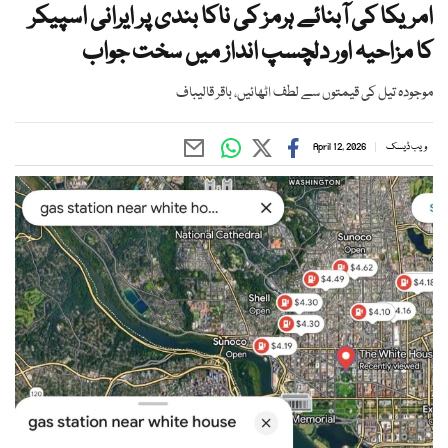
امریکا کی آبنائے ہرمز کی ناکا بندی پر ایرانی اسپیکر
کا مزاحیہ اور دلچسپ انداز میں سخت جواب
موجودہ تیل کی قیمتوں سے لطف اٹھائیں، باقر قالیباف
ویب ڈیسک
April 12, 2026