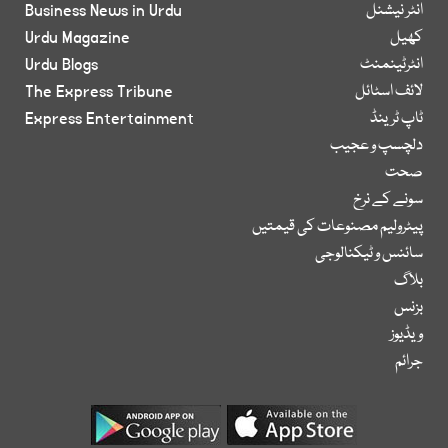
انٹر نیشنل
Business News in Urdu
کھیل
Urdu Magazine
انٹرٹینمنٹ
Urdu Blogs
لائف اسٹائل
The Express Tribune
ٹاپ ٹرینڈ
Express Entertainment
دلچسپ و عجیب
صحت
سونے کے نرخ
پیٹرولیم مصنوعات کی قیمتیں
سائنس و ٹیکنالوجی
بلاگ
بزنس
ویڈیوز
جرائم