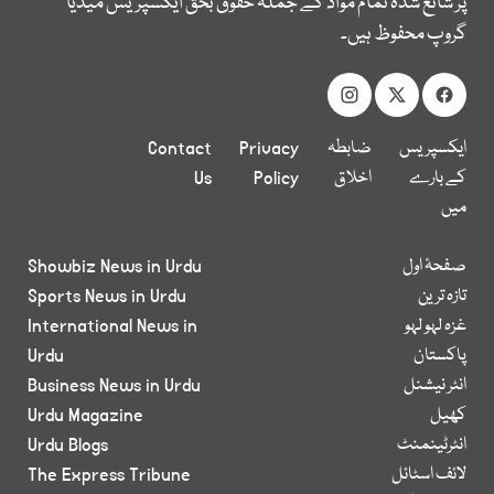
پر شائع شدہ تمام مواد کے جملہ حقوق بحق ایکسپریس میڈیا
گروپ محفوظ ہیں۔
ایکسپریس
ضابطہ
Privacy
Contact
کے بارے
اخلاق
Policy
Us
میں
صفحۂ اول
Showbiz News in Urdu
تازہ ترین
Sports News in Urdu
غزہ لہو لہو
International News in
پاکستان
Urdu
انٹر نیشنل
Business News in Urdu
کھیل
Urdu Magazine
انٹرٹینمنٹ
Urdu Blogs
لائف اسٹائل
The Express Tribune