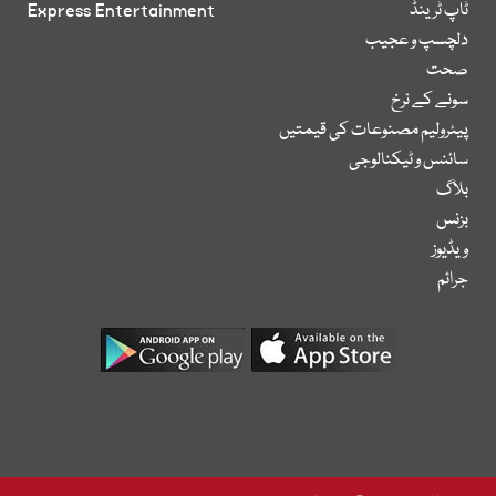
ٹاپ ٹرینڈ
Express Entertainment
دلچسپ و عجیب
صحت
سونے کے نرخ
پیٹرولیم مصنوعات کی قیمتیں
سائنس و ٹیکنالوجی
بلاگ
بزنس
ویڈیوز
جرائم