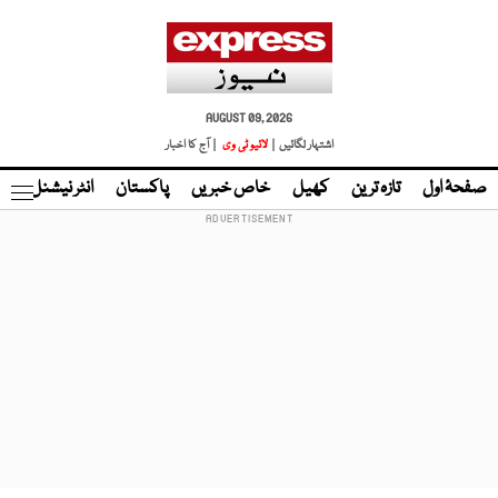
AUGUST 09, 2026
اشتہار لگائیں |
لائیو ٹی وی
| آج کا اخبار
صفحۂ اول
تازہ ترین
کھیل
خاص خبریں
پاکستان
انٹر نیشنل
ٹا