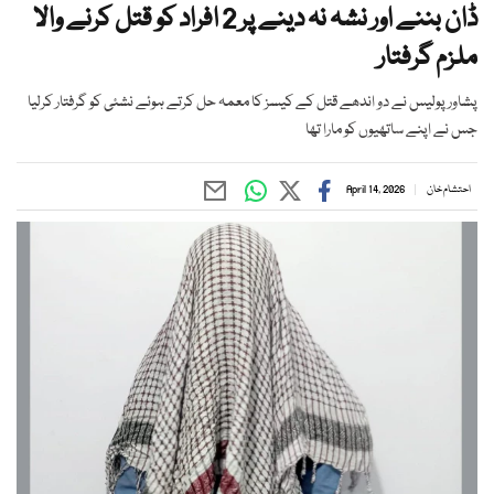
ڈان بننے اور نشہ نہ دینے پر 2 افراد کو قتل کرنے والا
ملزم گرفتار
پشاور پولیس نے دو اندھے قتل کے کیسز کا معمہ حل کرتے ہوئے نشئی کو گرفتار کرلیا
جس نے اپنے ساتھیوں کو مارا تھا
احتشام خان
April 14, 2026