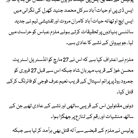
ایس ڈی پی او حیات آباد سرکل محمد جنید کھرل کی نگرانی میں
ایس ایچ او تھانہ حیات آباد کامران مروت اور تفتیشی ٹیم نے جدید
سائنسی بنیادوں پر تحقیقات کرتے ہوئے ملزم عباس کو حراست میں
لیا، جو ہیروئن کے نشے کا عادی ہے۔
ملزم نے اعتراف کیا ہے کہ اس نے 27 مارچ کو انڈسٹریل اسٹریٹ
محسن خوڑ کے قریب مہربان شاہ جبکہ اس سے قبل 27 فروری کو
جمرود روڈ پر پرائم اسپتال کے قریب نعیم عرف فوجی کو فائرنگ کرکے
قتل کیا۔
دونوں مقتولین اس کے قریبی ساتھی اور نشے کے عادی تھے جن کے
ساتھ منشیات اور رقم کے تنازع پر جھگڑا ہوا۔
پولیس نے ملزم کے قبضے سے آلہ قتل بھی برآمد کر لیا ہے جبکہ