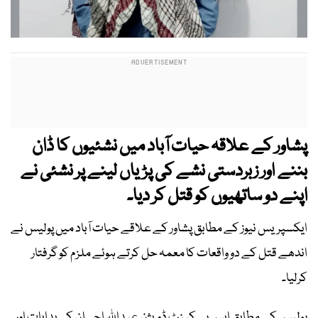
پشاور کے علاقہ حیات آباد میں نشئیوں کا ڈان
بننے اور زبردستی نشے کی پڑیاں لینے پر نشئی نے
اپنے دو ساتھیوں کو قتل کر دیا۔
ایکسپریس نیوز کے مطابق پشاور کے علاقے حیات آباد میں پولیس نے
اندھے قتل کے دو واقعات کا معمہ حل کرتے ہوئے ملزم کو گرفتار
کرلیا۔
پولیس کے مطابق ایس پی کینٹ ڈویژن عبداللہ احسان کی ہدایات اور