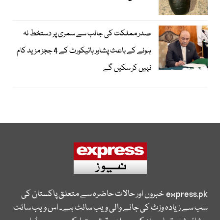
صدر مملکت کی جانب سے سمری پر دستخط نہ
ہونے کے باعث پشاور ہائیکورٹ کے 4 ججز مزید کام
نہیں کر سکیں گے
express.pk
خبروں اور حالات حاضرہ سے متعلق پاکستان کی
سب سے زیادہ وزٹ کی جانے والی ویب سائٹ ہے۔ اس ویب سائٹ