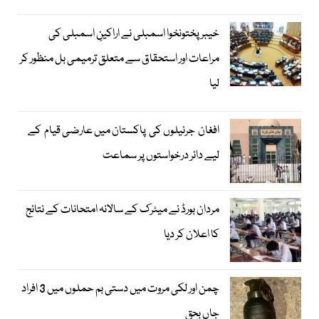
خیبرپختونخوا اسمبلی نے اراکینِ اسمبلی کی
مراعات اور استحقاق سے متعلق ترمیمی بل منظور کر
لیا
افغان جرنیلوں کی پاکستان میں عارضی قیام کے
لیے دائر درخواستوں پر سماعت
مردان بورڈ نے میٹرک کے سالانہ امتحانات کے نتائج
کا اعلان کر دیا
چمن اور لکی مروت میں دستی بم حملوں میں 3 افراد
جاں بحق