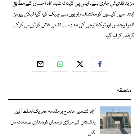
مزید تفتیش جاری ہے۔ ایس پی کینٹ عبد اللہ احسان کے مطابق
ابتدا میں کیسوں کو مختلف زاویوں سے چیک کیا گیا لیکن ہیومن
انٹیلیجنس اور ٹیکنالوجی کی مدد سے نشئی قاتل کو ٹریس کرکے
گرفتار کر لیا گیا۔
متعلقہ
آزاد کشمیر احتجاج پر مقدمہ؛ تحریک تحفظ آئین
پاکستان کے مرکزی ترجمان کو راہداری ضمانت مل
گئی