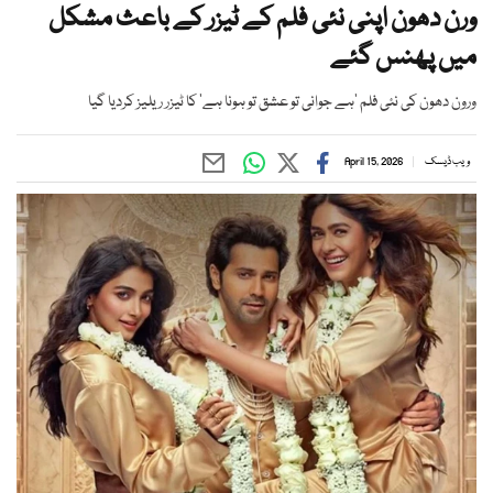
ورن دھون اپنی نئی فلم کے ٹیزر کے باعث مشکل
میں پھنس گئے
ورون دھون کی نئی فلم ’ہے جوانی تو عشق تو ہونا ہے‘ کا ٹیزر ریلیز کردیا گیا
ویب ڈیسک
April 15, 2026