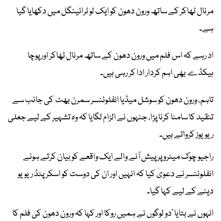
مرنال ٹھاکر کے ساتھ ورون دھون کو ایک لو ٹرائینگل میں دکھایا گیا
ہے۔
اد رہے کہ اس فلم میں ورون دھون کے ساتھ مرنال ٹھاکر اور پوچا
ہیکڈے بھی اہم کردار ادا کر رہی ہیں۔
تاہم، ورون دھون کو سوشل میڈیا انفلوئنسر سمرن بھٹ کی جانب سے
تنقید کا سامنا کرنا پڑا، جنہوں نے الزام لگایا کہ وہ تشہیر کے لیے جعلی
ریویوز کرواتے ہیں۔
راجیو چوک میٹرو پر پیش آنے والے ایک واقعے کو بیان کرتے ہوئے
انفلوئنسر نے دعویٰ کیا کہ انہیں اور ان کی دوست کو اسکرپٹڈ ریویو
دینے کے لیے کہا گیا۔
انہوں نے بتایا ’دو لوگوں نے ہمیں روکا اور کہا کہ ورون دھون کی فلم کا