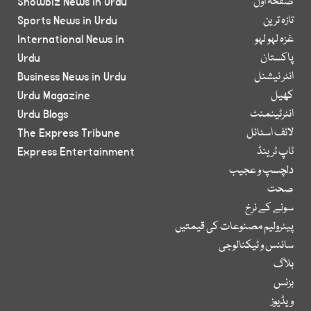
صفحۂ اول
Showbiz News in Urdu
تازہ ترین
Sports News in Urdu
غزہ لہو لہو
International News in
پاکستان
Urdu
انٹر نیشنل
Business News in Urdu
کھیل
Urdu Magazine
انٹرٹینمنٹ
Urdu Blogs
لائف اسٹائل
The Express Tribune
ٹاپ ٹرینڈ
Express Entertainment
دلچسپ و عجیب
صحت
سونے کے نرخ
پیٹرولیم مصنوعات کی قیمتیں
سائنس و ٹیکنالوجی
بلاگ
بزنس
ویڈیوز