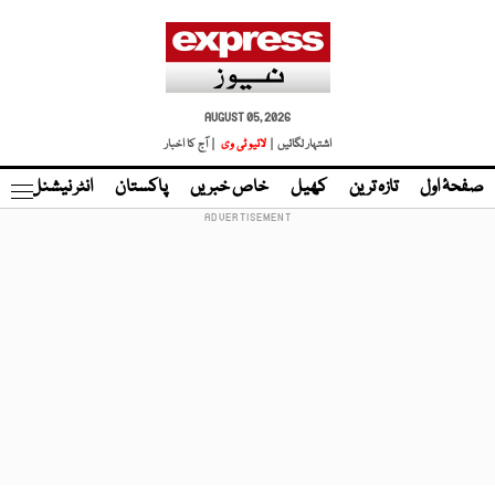
AUGUST 05, 2026
اشتہار لگائیں |
لائیو ٹی وی
| آج کا اخبار
صفحۂ اول
تازہ ترین
کھیل
خاص خبریں
پاکستان
انٹر نیشنل
ٹا