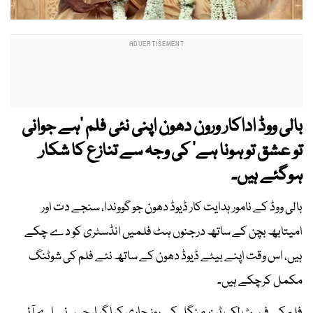
بالی ووڈ اداکار ورون دھون اپنی نئی فلم ’ہے جوانی
تو عشق تو ہونا ہے‘ کی وجہ سے تنازع کا شکار
ہوگئے ہیں۔
بالی ووڈ کے نامور ہدایت کار ڈیوڈ دھون جو گووندا، سنجے دت اور
امیتابھ بچن کے ساتھ درجنوں ہٹ فلمیں انڈسٹری کو دے چکے
ہیں، اس وقت اپنے بیٹے ڈیوڈ دھون کے ساتھ نئے فلم کی شوٹنگ
مکمل کرچکے ہیں۔
فلم کے فرسٹ لک ٹیزر منگل کے روز جاری کیا گیا، جس نے اے آئی