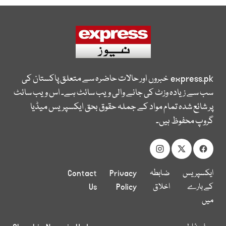
express.pk
خبروں اور حالات حاضرہ سے متعلق پاکستان کی
سب سے زیادہ وزٹ کی جانے والی ویب سائٹ ہے۔ اس ویب سائٹ
پر شائع شدہ تمام مواد کے جملہ حقوق بحق ایکسپریس میڈیا
گروپ محفوظ ہیں۔
ایکسپریس
ضابطہ
Privacy
Contact
کے بارے
اخلاق
Policy
Us
میں