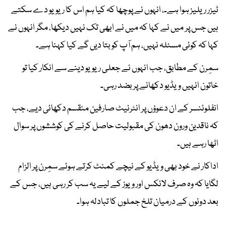
ٹیزر ریلیز ہوا ہے۔، انہوں نے پوچھا کہ کیا ہم اس کا ریویو دے سکتے
ہیں جس پر میں نے کہا کہ میں نے ابھی تک نہیں دیکھا، مگر انہوں نے
کہا کہ کوئی مسئلہ نہیں، ہم آپ کو بتا دیں گے کیا کہنا ہے۔
سمِرن کے مطابق، جب انہوں نے جعلی ریویو دینے سے انکار کیا تو
خاتون انہیں ویڈیو دکھانے پر بضد رہی۔
انفلوئنسر کے ان دعوؤں پر انٹرنیٹ صارفین منقسم دکھائی دیے، جب
کہ ناقدین ورون دھون کی مقبولیت حاصل کرنے کی کوششوں پر سوال
اٹھا رہے ہیں۔
اداکار نے خود بھی ویڈیو کے نیچے کمنٹ کرتے ہوئے سمِرن پر الزام
لگایا کہ وہ صرف لائکس اور ویوز کے لیے یہ سب کر رہی ہیں، جس کے
بعد دونوں کے درمیان تلخ جملوں کا تبادلہ ہوا۔