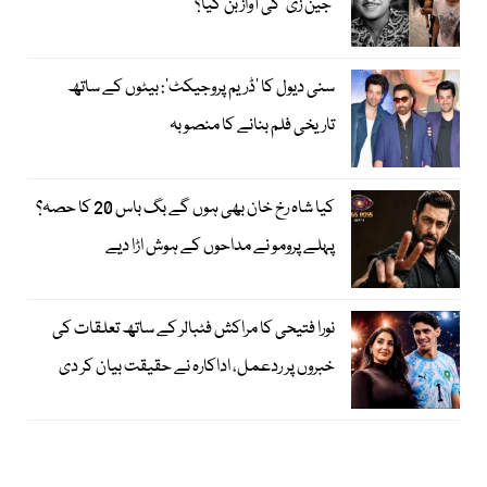
’جین زی‘ کی آواز بن گیا؟
سنی دیول کا ’ڈریم پروجیکٹ‘: بیٹوں کے ساتھ
تاریخی فلم بنانے کا منصوبہ
کیا شاہ رخ خان بھی ہوں گے بگ باس 20 کا حصہ؟
پہلے پرومو نے مداحوں کے ہوش اڑا دیے
نورا فتیحی کا مراکش فٹبالر کے ساتھ تعلقات کی
خبروں پر ردعمل، اداکارہ نے حقیقت بیان کر دی