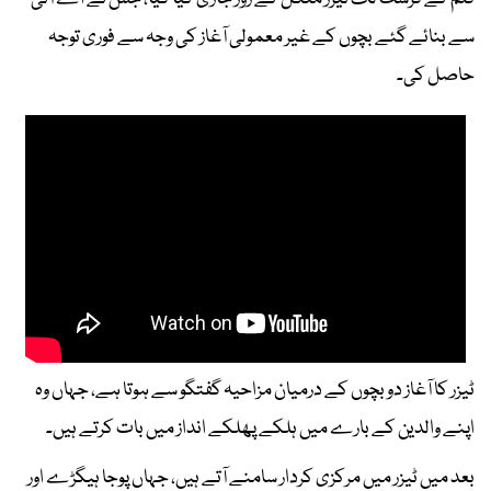
سے بنائے گئے بچوں کے غیر معمولی آغاز کی وجہ سے فوری توجہ
حاصل کی۔
ٹیزر کا آغاز دو بچوں کے درمیان مزاحیہ گفتگو سے ہوتا ہے، جہاں وہ
اپنے والدین کے بارے میں ہلکے پھلکے انداز میں بات کرتے ہیں۔
بعد میں ٹیزر میں مرکزی کردار سامنے آتے ہیں، جہاں پوجا ہیگڑے اور