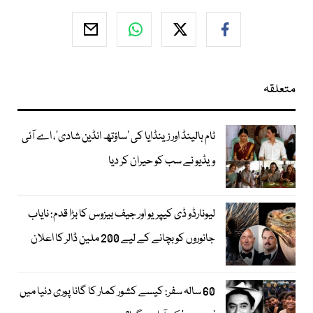
متعلقہ
ٹام ہالینڈ اور زینڈایا کی ’ساؤتھ انڈین شادی‘، اے آئی
ویڈیو نے سب کو حیران کر دیا
لیونارڈو ڈی کیپریو اور جیف بیزوس کا بڑا قدم: نایاب
جانوروں کو بچانے کے لیے 200 ملین ڈالر کا اعلان
60 سالہ سفر: کیسے کشور کمار کا گانا پوری دنیا میں