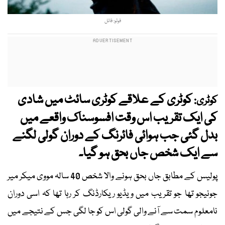
فوٹو: فائل
کوٹری کے علاقے کوٹری سائٹ میں شادی
کوٹری:
کی ایک تقریب اس وقت افسوسناک واقعے میں
بدل گئی جب ہوائی فائرنگ کے دوران گولی لگنے
سے ایک شخص جاں بحق ہو گیا۔
پولیس کے مطابق جاں بحق ہونے والا شخص 40 سالہ مووی میکر میر
جونیجو تھا جو تقریب میں ویڈیو ریکارڈنگ کر رہا تھا کہ اسی دوران
نامعلوم سمت سے آنے والی گولی اس کو جا لگی جس کے نتیجے میں