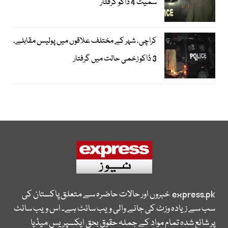
سمیت 4 ڈاکو گرفتار
کراچی، شہر کے مختلف علاقوں میں پولیس مقابلے،
3 ڈاکو زخمی حالت میں گرفتار
express.pk
خبروں اور حالات حاضرہ سے متعلق پاکستان کی
سب سے زیادہ وزٹ کی جانے والی ویب سائٹ ہے۔ اس ویب سائٹ
پر شائع شدہ تمام مواد کے جملہ حقوق بحق ایکسپریس میڈیا