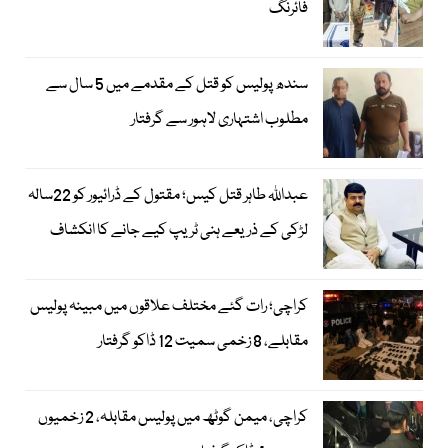
فائرنگ
سندھ پولیس کو قتل کے مقدمے میں 5 سال سے
مطلوب اشتہاری لاہور سے گرفتار
عبداللہ طاہر قتل کیس؛ مقتول کے ڈرائیور کو 22سالہ
لڑکی کے ذریعے ہنی ٹریپ کیے جانے کا انکشاف
کراچی؛ رات گئے مختلف علاقوں میں مبینہ پولیس
مقابلے، 8 زخمی سمیت 12 ڈاکو گرفتار
کراچی، میمن گوٹھ میں پولیس مقابلہ، 2 زخمیوں