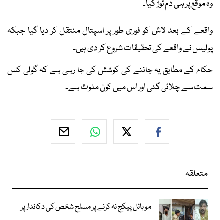
وہ موقع پر ہی دم توڑ گیا۔
واقعے کے بعد لاش کو فوری طور پر اسپتال منتقل کر دیا گیا جبکہ
پولیس نے واقعے کی تحقیقات شروع کر دی ہیں۔
حکام کے مطابق یہ جاننے کی کوشش کی جا رہی ہے کہ گولی کس
سمت سے چلائی گئی اور اس میں کون ملوث ہے۔
متعلقہ
موبائل پیکج نہ کرنے پر مسلح شخص کی دکاندار پر