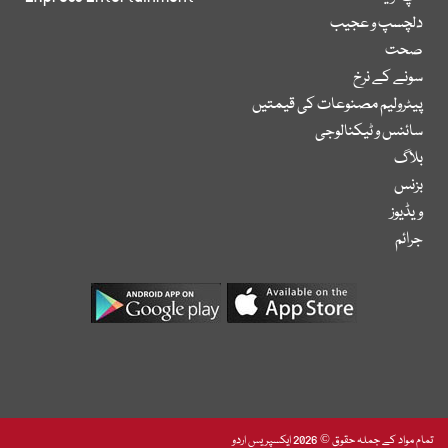
دلچسپ و عجیب
صحت
سونے کے نرخ
پیٹرولیم مصنوعات کی قیمتیں
سائنس و ٹیکنالوجی
بلاگ
بزنس
ویڈیوز
جرائم
تمام مواد کے جملہ حقوق © 2026 ایکسپریس اردو