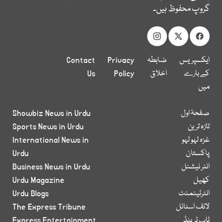
گروپ محفوظ ہیں۔
ایکسپریس
ضابطہ
Privacy
Contact
کے بارے
اخلاق
Policy
Us
میں
صفحۂ اول
Showbiz News in Urdu
تازہ ترین
Sports News in Urdu
غزہ لہو لہو
International News in
پاکستان
Urdu
انٹر نیشنل
Business News in Urdu
کھیل
Urdu Magazine
انٹرٹینمنٹ
Urdu Blogs
لائف اسٹائل
The Express Tribune
ٹاپ ٹرینڈ
Express Entertainment