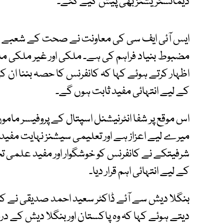
ڈیمانسٹریشنز بھی پیش کیے گئے۔
ایس آئی ایف سی کی معاونت نے صحت کے شعبے می
مضبوط بنیاد فراہم کی ہے۔ ملکی اور غیر ملکی ما
اظہار کرتے ہوئے کہا کہ کانفرنس کا حصہ بننا ان ک
کے لیے انتہائی مفید ثابت ہوں گے۔
اس موقع پر شفا انٹرنیشنل اسپتال کے پروفیسر مامو
میرے لیے اعزاز ہے اور تعلیمی سیشنز نہایت مفید 
شرفیتکے نے کانفرنس کو خوشگوار اور مفید علمی تجرب
کے لیے انتہائی اہم قرار دیا۔
بنگلا دیش سے آئے ڈاکٹر سعید احمد صدیقی نے کانف
دیتے ہوئے کہا کہ وہ پاکستان اور بنگلا دیش کے