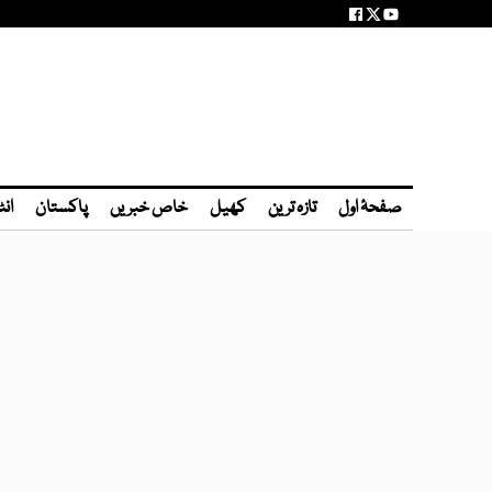
صفحۂ اول
تازہ ترین
کھیل
خاص خبریں
پاکستان
انٹ