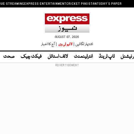
IVE STREAMING
EXPRESS ENTERTAINMENT
CRICKET PAKISTAN
TODAY'S PAPER
AUGUST 07, 2026
اشتہار لگائیں |
لائیو ٹی وی
| آج کا اخبار
ر نیشنل
ٹاپ ٹرینڈ
انٹرٹینمنٹ
لائف اسٹائل
فیکٹ چیک
صحت