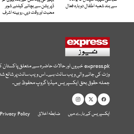
سے بند شعبہ اطفال دوبارہ فعال
ڈپریشن سے بچانے کیلئے شوہر
محبت اور وقت دیں، روبینہ اشرف
express.pk
خبروں اور حالات حاضرہ سے متعلق پاکستان 
وزٹ کی جانے والی ویب سائٹ ہے۔ اس ویب سائٹ پر شائع شدہ
جملہ حقوق بحق ایکسپریس میڈیا گروپ محفوظ ہیں۔
ایکسپریس کے بارے میں
ضابطہ اخلاق
Privacy Policy