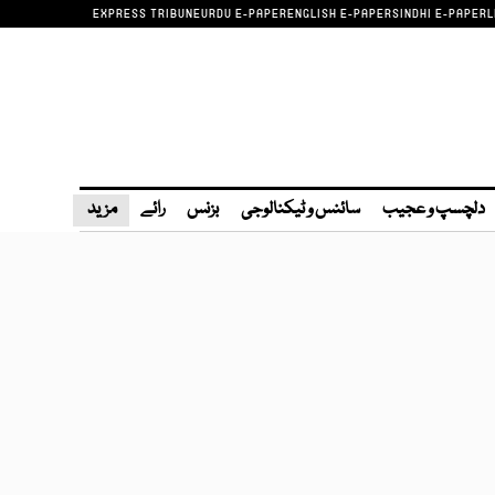
EXPRESS TRIBUNE
URDU E-PAPER
ENGLISH E-PAPER
SINDHI E-PAPER
L
دلچسپ و عجیب
سائنس و ٹیکنالوجی
بزنس
رائے
مزید