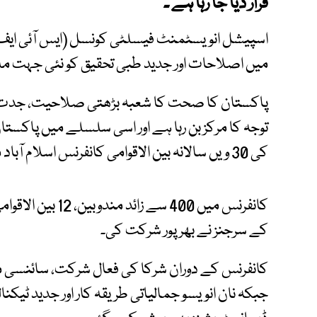
قرار دیا جا رہا ہے ۔
اسپیشل انویسٹمنٹ فیسلٹی کونسل (ایس آئی ا
میں اصلاحات اور جدید طبی تحقیق کو نئی جہت م
پاکستان کا صحت کا شعبہ بڑھتی صلاحیت، جدت 
کی 30 ویں سالانہ بین الاقوامی کانفرنس اسلام آباد میں منعقد ہوئی ہے۔
کانفرنس میں 400 سے
کے سرجنز نے بھرپور شرکت کی۔
کانفرنس کے دوران شرکا کی فعال شرکت، سائنسی م
جبکہ نان انویسو جمالیاتی طریقہ کار اور جدید ٹیکن