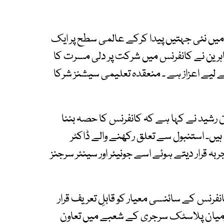
ں نئی جہتیں پیدا کرکے عالمی سطح پر ایک
ہرین نے کانفرنس میں شرکت پر دلی مسرت کا
ے لیے اعزاز ہے ۔ منعقدہ تعلیمی سیشنز شرکا
ن رشید نے کہا ہے کہ کانفرنس کا حصہ بننا
ہیں۔ استنبول سے تعلق رکھنے والے ڈاکٹر
ہ قرار دیتے ہوئے اسے جونیئر اور سینئر سرجنز
رنس کے سائنسی معیار کو قابلِ تعریف قرار
 درمیان پلاسٹک سرجری کے شعبے میں تعاون