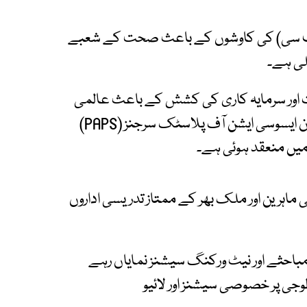
یف سی) کی کاوشوں کے باعث صحت کے شعبے
لی ہے۔
اور سرمایہ کاری کی کشش کے باعث عالمی
توجہ کا مرکز بن رہا ہے اور اسی سلسلے میں پاکستان ایسوسی ایشن آف پلاسٹک سرجنز (PAPS)
 زائد مندوبین، 12 بین الاقوامی ماہرین اور ملک بھر کے ممتاز تدریسی اداروں
باحثے اور نیٹ ورکنگ سیشنز نمایاں رہے
الوجی پر خصوصی سیشنز اور لائیو