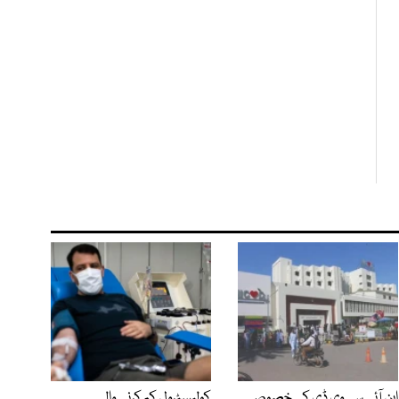
این آئی سی وی ڈی کی خصوصی
کولیسٹرول کم کرنے والی