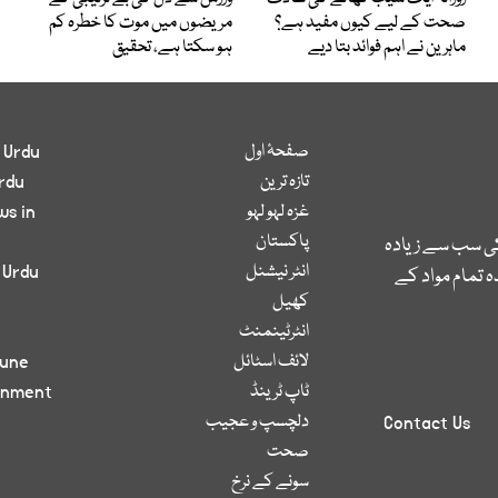
صحت کے لیے کیوں مفید ہے؟
مریضوں میں موت کا خطرہ کم
ماہرین نے اہم فوائد بتا دیے
ہو سکتا ہے، تحقیق
صفحۂ اول
 Urdu
تازہ ترین
rdu
غزہ لہو لہو
ws in
پاکستان
کی سب سے زیادہ
انٹر نیشنل
 Urdu
 تمام مواد کے
کھیل
انٹرٹینمنٹ
لائف اسٹائل
bune
ٹاپ ٹرینڈ
inment
دلچسپ و عجیب
Contact Us
صحت
سونے کے نرخ