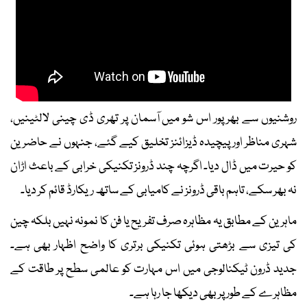
روشنیوں سے بھرپور اس شو میں آسمان پر تھری ڈی چینی لالٹینیں،
شہری مناظر اور پیچیدہ ڈیزائنز تخلیق کیے گئے، جنہوں نے حاضرین
کو حیرت میں ڈال دیا۔ اگرچہ چند ڈرونز تکنیکی خرابی کے باعث اڑان
نہ بھر سکے، تاہم باقی ڈرونز نے کامیابی کے ساتھ ریکارڈ قائم کر دیا۔
ماہرین کے مطابق یہ مظاہرہ صرف تفریح یا فن کا نمونہ نہیں بلکہ چین
کی تیزی سے بڑھتی ہوئی تکنیکی برتری کا واضح اظہار بھی ہے۔
جدید ڈرون ٹیکنالوجی میں اس مہارت کو عالمی سطح پر طاقت کے
مظاہرے کے طور پر بھی دیکھا جا رہا ہے۔