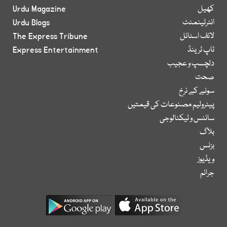
کھیل
Urdu Magazine
انٹرٹینمنٹ
Urdu Blogs
لائف اسٹائل
The Express Tribune
ٹاپ ٹرینڈ
Express Entertainment
دلچسپ و عجیب
صحت
سونے کے نرخ
پیٹرولیم مصنوعات کی قیمتیں
سائنس و ٹیکنالوجی
بلاگ
بزنس
ویڈیوز
جرائم