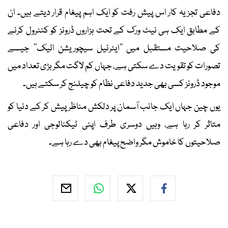
دفاعی تجزیہ کار اس پیش رفت کو ایک اہم پیغام قرار دیتے ہیں۔ ان
کے مطابق ایک ہی نیٹ ورک کے تحت ہزاروں ڈرونز کو کنٹرول کرنے
کی صلاحیت مستقبل میں ’’ایئرئیل سیچوریشن اٹیک‘‘ جیسے
تصورات کو تقویت دے سکتی ہے، جہاں کم لاگت مگر بڑی تعداد میں
موجود ڈرونز کسی بھی جدید دفاعی نظام کو چیلنج کر سکتے ہیں۔
یوں چین جہاں ایک جانب آسمان پر دلکش مناظر پیش کر کے دنیا کو
متاثر کر رہا ہے، وہیں دوسری طرف اپنی ٹیکنالوجی اور دفاعی
صلاحیتوں کا خاموش مگر واضح پیغام بھی دے رہا ہے۔