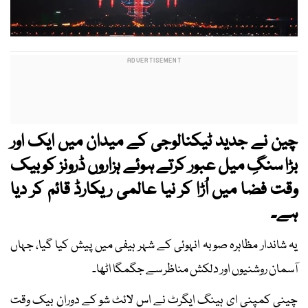
چین نے جدید ٹیکنالوجی کے میدان میں ایک اور
بڑا سنگِ میل عبور کرتے ہوئے ہزاروں ڈرونز کو بیک
وقت فضا میں اُڑا کر نیا عالمی ریکارڈ قائم کر دیا
ہے۔
یہ شاندار مظاہرہ صوبہ انہوئی کے شہر ہیفی میں پیش کیا گیا، جہاں
آسمان روشنیوں اور دلکش مناظر سے جگمگا اٹھا۔
چینی کمپنی ای ہینگ ایگرٹ نے اس لائٹ شو کے دوران بیک وقت