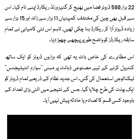
22 ہزار 580 ڈرونز فضا میں بھیج کر گنیز ورلڈ ریکارڈ اپنے نام کیا۔ اس
سے قبل بھی چین کی مختلف کمپنیاں 11 ہزار سے زائد اور 15 ہزار سے
زیادہ ڈرونز اُڑا کر ریکارڈ بنا چکی تھیں، تاہم اس نئی کامیابی نے تمام
سابقہ ریکارڈز کو واضح طور پر پیچھے چھوڑ دیا۔
اس مظاہرے کی خاص بات یہ تھی کہ ہزاروں ڈرونز کو ایک ساتھ
کنٹرول کرنے کے لیے مصنوعی ذہانت پر مبنی ’’سوارم انٹیلیجنس‘‘
ٹیکنالوجی استعمال کی گئی۔ اس جدید نظام کے ذریعے تمام ڈرونز کو
ایک یونٹ کی طرح چلایا گیا، جس کے نتیجے میں اتنی بڑی تعداد کے
باوجود کسی قسم کا تصادم یا حادثہ پیش نہیں آیا۔