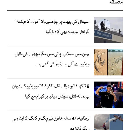
متعلقہ
اسپتال کی چھت پر چڑھنے والا ’’موت کا فرشتہ‘‘
گرفتار، جرمانہ بھی کردیا گیا
چین میں سیلاب: پانی میں مگرمچھوں کی وائرل
ویڈیو اے آئی سے تیار کی گئی ہے
6 لاکھ فالوورز والے ٹک ٹاکر کا لائیو ویڈیو کے دوران
بہیمانہ قتل، سوشل میڈیا پر کہرام مچ گیا
برطانیہ: 97 سالہ خاتون نے وِنگ واکنگ کا اپنا ہی
ریکارڈ توڑ دیا