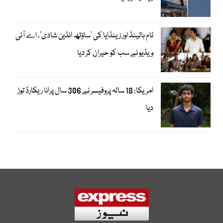
ٹام ہالینڈ اور زینڈایا کی ’ساؤتھ انڈین شادی‘، اے آئی
ویڈیو نے سب کو حیران کر دیا
امریکا: 18 سالہ پروفیسر نے 306 سال پرانا ریکارڈ توڑ
دیا