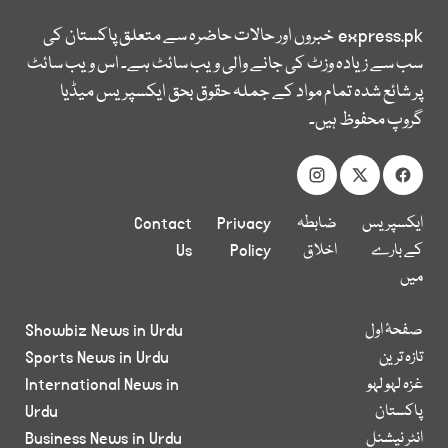
express.pk
خبروں اور حالات حاضرہ سے متعلق پاکستان کی
سب سے زیادہ وزٹ کی جانے والی ویب سائٹ ہے۔ اس ویب سائٹ
پر شائع شدہ تمام مواد کے جملہ حقوق بحق ایکسپریس میڈیا
گروپ محفوظ ہیں۔
ایکسپریس
ضابطہ
Privacy
Contact
کے بارے
اخلاق
Policy
Us
میں
صفحۂ اول
Showbiz News in Urdu
تازہ ترین
Sports News in Urdu
غزہ لہو لہو
International News in
پاکستان
Urdu
انٹر نیشنل
Business News in Urdu