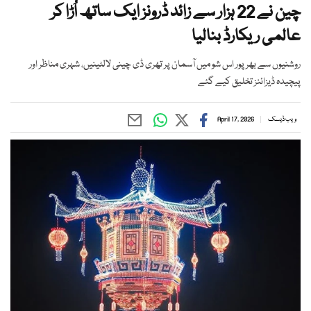
چین نے 22 ہزار سے زائد ڈرونز ایک ساتھ اُڑا کر
عالمی ریکارڈ بنالیا
روشنیوں سے بھرپور اس شو میں آسمان پر تھری ڈی چینی لالٹینیں، شہری مناظر اور
پیچیدہ ڈیزائنز تخلیق کیے گئے
ویب ڈیسک
April 17, 2026