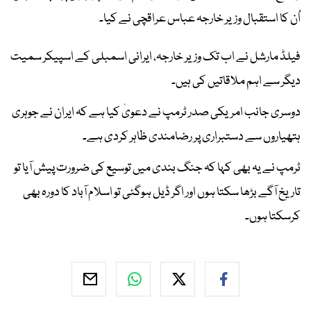
اُن کا استقبال وزیر خارجہ عباس عراقچی نے کیا۔
فیلڈ مارشل نے اب تک وزیر خارجہ، ایرانی اسمبلی کے اسپیکر سمیت
دیگر سے اہم ملاقاتیں کی ہیں۔
دوسری جانب امریکی صدر ٹرمپ نے دعویٰ کیا ہے کہ ایران نے جوہری
ہتھیاروں سے دستبراری پر رضامندی ظاہر کردی ہے۔
ٹرمپ نے یہ بھی کہا کہ جنگ بندی میں توسیع کی ضرورت پیش آیا تو
تاریخ آگے بڑھا سکتا ہوں اور اگر ڈیل ہوگئی تو اسلام آباد کا دورہ بھی
کرسکتا ہوں۔