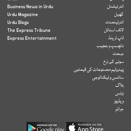
انٹر نیشنل
Business News in Urdu
کھیل
Urdu Magazine
انٹرٹینمنٹ
Urdu Blogs
لائف اسٹائل
The Express Tribune
ٹاپ ٹرینڈ
Express Entertainment
دلچسپ و عجیب
صحت
سونے کے نرخ
پیٹرولیم مصنوعات کی قیمتیں
سائنس و ٹیکنالوجی
بلاگ
بزنس
ویڈیوز
جرائم