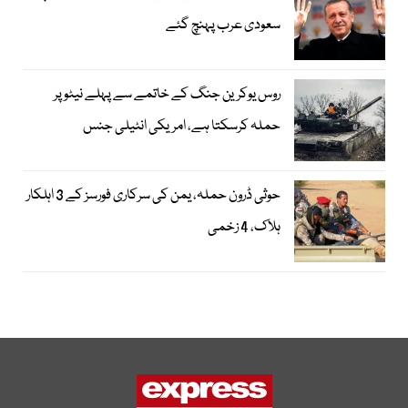
سعودی عرب پہنچ گئے
روس یوکرین جنگ کے خاتمے سے پہلے نیٹو پر
حملہ کرسکتا ہے، امریکی انٹیلی جنس
حوثی ڈرون حملہ، یمن کی سرکاری فورسز کے 3 اہلکار
ہلاک، 4 زخمی