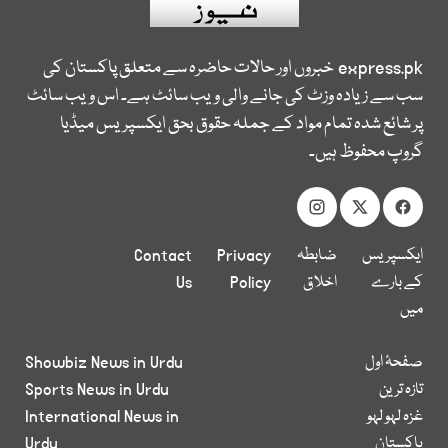
express.pk
خبروں اور حالات حاضرہ سے متعلق پاکستان کی
سب سے زیادہ وزٹ کی جانے والی ویب سائٹ ہے۔ اس ویب سائٹ
پر شائع شدہ تمام مواد کے جملہ حقوق بحق ایکسپریس میڈیا
گروپ محفوظ ہیں۔
ایکسپریس
ضابطہ
Privacy
Contact
کے بارے
اخلاق
Policy
Us
میں
صفحۂ اول
Showbiz News in Urdu
تازہ ترین
Sports News in Urdu
غزہ لہو لہو
International News in
پاکستان
Urdu