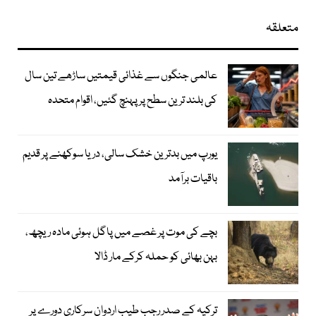
متعلقہ
عالمی جنگوں سے غذائی قیمتیں ساڑھے تین سال
کی بلند ترین سطح پر پہنچ گئیں، اقوام متحدہ
یورپ میں بدترین خشک سالی، دریا سوکھنے پر قدیم
باقیات برآمد
بچے کی موت پر غصے میں پاگل ہوئی مادہ ریچھ،
بہن بھائی کو حملہ کرکے مار ڈالا
ترکیہ کے صدر رجب طیب اردوان سرکاری دورے پر