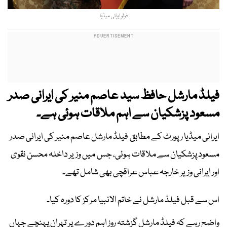
فوٹو ایرانی میڈیا
فیلڈ مارشل حافظ سید عاصم منیر کی ایرانی صدر
مسعود پزشکیان سے اہم ملاقات ہوئی ہے۔
ایرانی میڈیا رپورٹ کے مطابق فیلڈ مارشل عاصم منیر کی ایرانی صدر
مسعود پزشکیان سے ملاقات ہوئی، جس میں وزیر داخلہ محسن نقوی
اور ایرانی وزیر خارجہ عباس عراقچی بھی شامل تھے۔
اس سے قبل فیلڈ مارشل نے خاتم الانبیا مرکز کا دورہ کیا۔
واضح رہے کہ فیلڈ مارشل گزشتہ روز اہم دورے پر تہران پہنچے جہاں