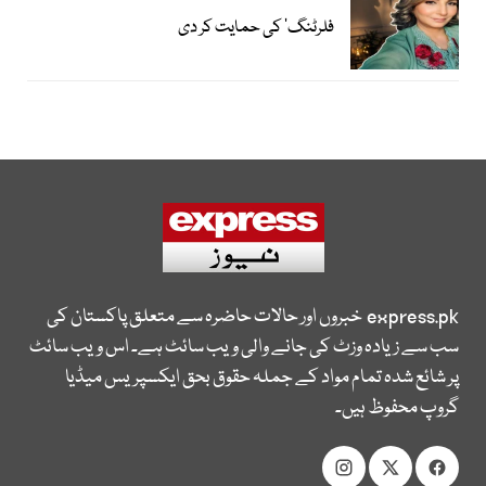
فلرٹنگ‘ کی حمایت کر دی
express.pk
خبروں اور حالات حاضرہ سے متعلق پاکستان کی
سب سے زیادہ وزٹ کی جانے والی ویب سائٹ ہے۔ اس ویب سائٹ
پر شائع شدہ تمام مواد کے جملہ حقوق بحق ایکسپریس میڈیا
گروپ محفوظ ہیں۔