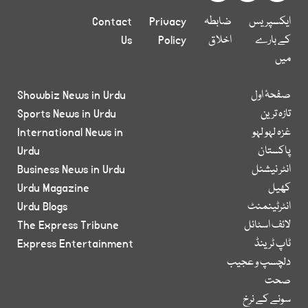
ایکسپریس
ضابطہ
Privacy
Contact
کے بارے
اخلاق
Policy
Us
میں
صفحۂ اول
Showbiz News in Urdu
تازہ ترین
Sports News in Urdu
غزہ لہو لہو
International News in
پاکستان
Urdu
انٹر نیشنل
Business News in Urdu
کھیل
Urdu Magazine
انٹرٹینمنٹ
Urdu Blogs
لائف اسٹائل
The Express Tribune
ٹاپ ٹرینڈ
Express Entertainment
دلچسپ و عجیب
صحت
سونے کے نرخ