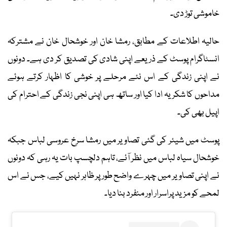
خاموشی توڑ دی۔
حالیہ اطلاعات کے مطابق، رمشا خان اور خوشحال خان نے مشترکہ
انسٹاگرام پوسٹ کے ذریعے اپنی شادی کی تصدیق کر دی ہے۔ دونوں
نے اپنی زندگی کے اس نئے مرحلے پر خوشی کا اظہار کرتے ہوئے
مداحوں کا شکریہ ادا کیا اور ساتھ ہی اپنی نجی زندگی کے احترام کی
اپیل بھی کی۔
پوسٹ میں شیئر کی گئی تصاویر میں رمشا سرخ عروسی لباس جبکہ
خوشحال سیاہ لباس میں نظر آئے، تاہم دلچسپ بات یہ رہی کہ دونوں
نے اپنی تصاویر میں چہرے واضح طور پر ظاہر نہیں کیے، جس نے اس
لمحے کو مزید پراسرار اور منفرد بنا دیا۔