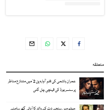
متعلقہ
عمران ہاشمی کی فلم ’آوارہ پن 2‘ میں متنازع مناظر
پر سنسر بورڈ کی قینچی چل گئی
جہلم میں سنجے دت کے والد کا آبائی گھر سامنے