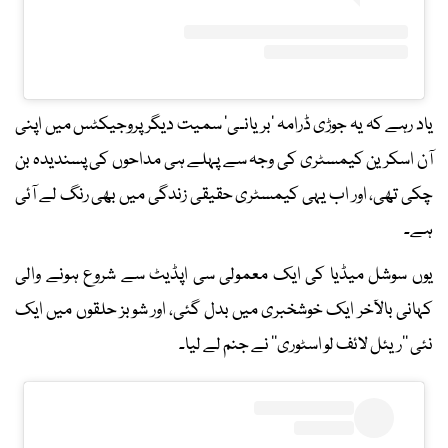
یاد رہے کہ یہ جوڑی ڈرامہ ’بریانـی‘ سمیت دیگر پروجیکٹس میں اپنی
آن اسکرین کیمسٹری کی وجہ سے پہلے ہی مداحوں کی پسندیدہ بن
چکی تھی، اور اب یہی کیمسٹری حقیقی زندگی میں بھی رنگ لے آئی
ہے۔
یوں سوشل میڈیا کی ایک معمولی سی اپڈیٹ سے شروع ہونے والی
کہانی بالآخر ایک خوشخبری میں بدل گئی، اور شوبز حلقوں میں ایک
نئی ’’ریئل لائف لو اسٹوری‘‘ نے جنم لے لیا۔