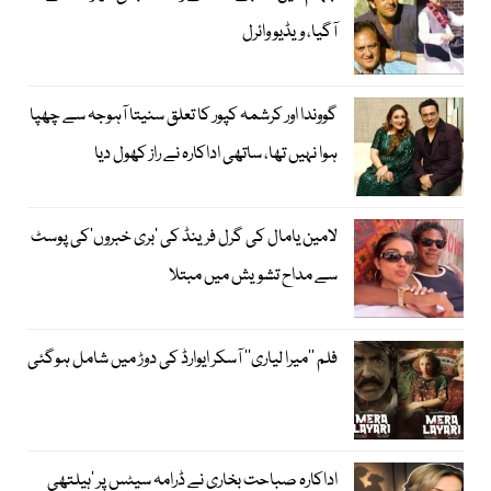
آگیا، ویڈیو وائرل
گووندا اور کرشمہ کپور کا تعلق سنیتا آہوجہ سے چھپا
ہوا نہیں تھا، ساتھی اداکارہ نے راز کھول دیا
لامین یامال کی گرل فرینڈ کی ’بری خبروں‘کی پوسٹ
سے مداح تشویش میں مبتلا
فلم ’’میرا لیاری‘‘ آسکر ایوارڈ کی دوڑ میں شامل ہوگئی
اداکارہ صباحت بخاری نے ڈرامہ سیٹس پر ’ہیلتھی