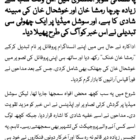
پاکستانی شوبز انڈسٹری میں اس وقت سب سے
زیادہ چرچا رمشا خان اور خوشحال خان کی مبینہ
شادی کا ہے، اور سوشل میڈیا پر ایک چھوٹی سی
تبدیلی نے اس خبر کو آگ کی طرح پھیلا دیا۔
اداکارہ نے حال ہی میں اپنے انسٹاگرام پروفائل پر نام تبدیل کرکے
’’رمشا خان خٹک‘‘ رکھ دیا اور ساتھ ہی اپنی پروفائل کی تصویر میں
خوشحال خان کی جھلک بھی شامل کردی، جس کے بعد مداحوں نے
فوراً قیاس آرائیوں کا بازار گرم کردیا۔
شروع میں یہ سب کچھ محض افواہ سمجھا جارہا تھا، لیکن سوشل
میڈیا پر گردش کرتی تصاویر اور اپڈیٹس نے اس خبر کو مزید تقویت
دی۔ مداحوں نے اسے خفیہ شادی کا اشارہ قرار دیا، جبکہ کچھ لوگ
اسے کسی آنے والے پروجیکٹ کی تشہیر بھی سمجھتے رہے۔ تاہم، یہ
تجسس زیادہ دیر قائم نہ رہ سکا اور آخرکار دونوں فنکاروں نے خود ہی