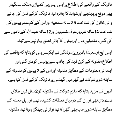
فائرنگ کے واقعے کی اطلاع پر ایس ایس پی کمیاڑی ملک سنگھار
بھی موقع پر پہنچے اور شواہد کا جائزہ لیا، فائرنگ کرکے قتل کی جانے
والی خاتون کی شناخت 35 سالہ سمعیہ اور اس کے کم عمر بیٹوں کی
شناخت 14 سالہ شہروز عرف شمہروز اور 12 سالہ عبداللہ کے ناموں سے
کی گئی۔ مقتولین ماں اور بیٹوں کا آبائی تعلق بہاولپور سے تھا۔
ایس ایچ اوسعید آباد پرویز سولنگی نے ایکپسریس کو بتایا کہ واقعے کی
اطلاع مقتولہ کے کزن فہد کی جانب سے پولیس کو دی گئی اور
ابتدائی معلومات کے مطابق مقتولہ اور اس کے 2 بیٹوں کو مقتولہ کے
سابقہ شوہر شوکت نے گھر میں گھنس پر فائرنگ کرکے قتل کیا ہے۔
انہوں نے مزید بتایا کہ ملزم شوکت نے مقتولہ کو 2 سال قبل طلاق
دے دی تھی اور ان کے درمیان تعلقات کشیدہ تھے اور اہل محلہ کے
مطابق سابقہ شوہر جب بھی گھر آتا تھا تو لڑائی جھگڑا ہوتا تھا، مقتولہ