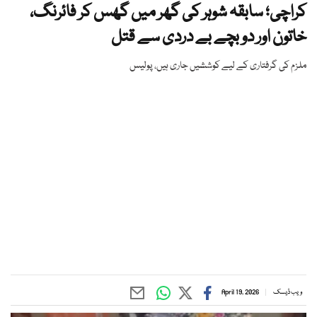
کراچی؛ سابقہ شوہر کی گھر میں گھس کر فائرنگ،
خاتون اور دو بچے بے دردی سے قتل
ملزم کی گرفتاری کے لیے کوششیں جاری ہیں، پولیس
ویب ڈیسک
April 19, 2026