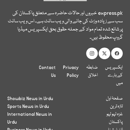
express.pk
خبروں اور حالات حاضرہ سے متعلق پاکستان کی
سب سے زیادہ وزٹ کی جانے والی ویب سائٹ ہے۔ اس ویب سائٹ
پر شائع شدہ تمام مواد کے جملہ حقوق بحق ایکسپریس میڈیا
گروپ محفوظ ہیں۔
ایکسپریس
ضابطہ
Privacy
Contact
کے بارے
اخلاق
Policy
Us
میں
صفحۂ اول
Showbiz News in Urdu
تازہ ترین
Sports News in Urdu
غزہ لہو لہو
International News in
پاکستان
Urdu