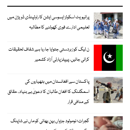
پرائیویٹ اسکولز ایسوسی ایشن کا راولپنڈی ڈویژن میں
تعلیمی ادارے فوری کھولنے کا مطالبہ
ن لیگ کو زبردستی جتوایا جا رہا ہے شفاف تحقیقات
کرائی جائیں، پیپلز پارٹی آزاد کشمیر
پاکستان سے افغانستان میں ہتھیاروں کی
اسمگلنگ کا افغان طالبان کا دعویٰ بے بنیاد، حقائق
کے منافی قرار
گجرات؛ نومولود جڑواں بہن بھائی کو ماں نے شاپنگ