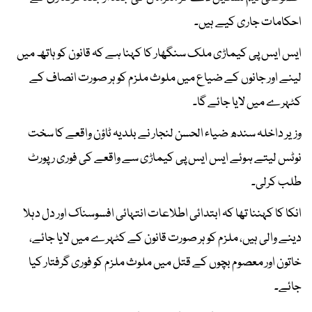
احکامات جاری کیے ہیں۔
ایس ایس پی کیماڑی ملک سنگھار کا کہنا ہے کہ قانون کو ہاتھ میں
لینے اور جانوں کے ضیاع میں ملوث ملزم کو ہر صورت انصاف کے
کٹہرے میں لایا جائے گا۔
وزیر داخلہ سندھ ضیاء الحسن لنجار نے بلدیہ ٹاؤن واقعے کا سخت
نوٹس لیتے ہوئے ایس ایس پی کیماڑی سے واقعے کی فوری رپورٹ
طلب کرلی۔
انکا کا کہننا تھا کہ ابتدائی اطلاعات انتہائی افسوسناک اور دل دہلا
دینے والی ہیں، ملزم کو ہر صورت قانون کے کٹہرے میں لایا جائے،
خاتون اور معصوم بچوں کے قتل میں ملوث ملزم کو فوری گرفتار کیا
جائے۔