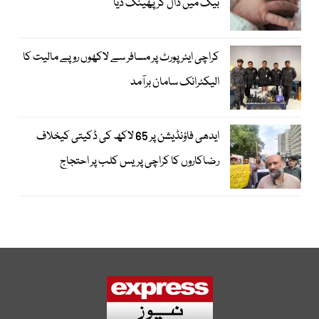
بیگ میں ڈال کر پھینک دیا
کراچی ایئرپورٹ پر مسافر سے لاکھوں روپے مالیت کا
الیکٹرانک سامان برآمد
ایدھی فاؤنڈیشن پر 65 لاکھ کی ڈکیتی کیخلاف
رضاکاروں کا کراچی پریس کلب پر احتجاج