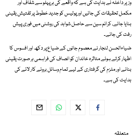
وزیر داخلہ نے ہدایت کی ہے کہ واقعے کی ہر پہلو سے شفاف اور
مکمل تحقیقات کی جائیں اور پولیس کو جدید خطوط پر تفتیش یقینی
بنایا جائے، کرائم سین سے حاصل شواہد کی روشنی میں فوری پیش
رفت کی جائے۔
ضیاءالحسن لنجار نے معصوم جانوں کے ضیاع پر دکھ اور افسوس کا
اظہار کرتے ہوئے متاثرہ خاندان کو انصاف کی فراہمی ہر صورت یقینی
بنانے اور ملزم کی گرفتاری کے لیے تمام وسائل بروئے کار لائے کی
ہدایت کی ہے۔
متعلقہ