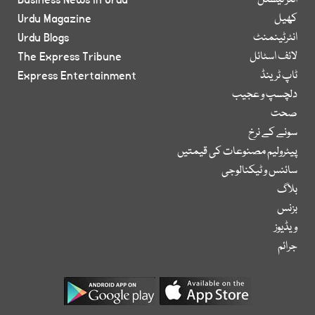
انٹر نیشنل
Business News in Urdu
کھیل
Urdu Magazine
انٹرٹینمنٹ
Urdu Blogs
لائف اسٹائل
The Express Tribune
ٹاپ ٹرینڈ
Express Entertainment
دلچسپ و عجیب
صحت
سونے کے نرخ
پیٹرولیم مصنوعات کی قیمتیں
سائنس و ٹیکنالوجی
بلاگ
بزنس
ویڈیوز
جرائم