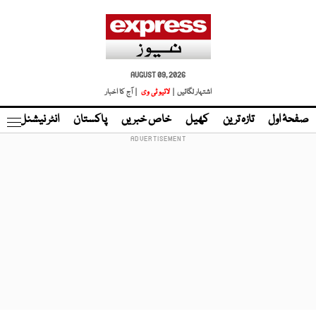
AUGUST 09, 2026
اشتہار لگائیں |
لائیو ٹی وی
| آج کا اخبار
صفحۂ اول
تازہ ترین
کھیل
خاص خبریں
پاکستان
انٹر نیشنل
ٹا