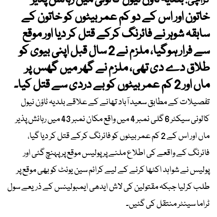
بلدیہ ٹاؤن نیول کالونی میں رہائش پذیر
کراچی:
خاتون اور اس کے دو کم عمر بیٹوں کو خاتون کے
سابقہ شوہر نے فائرنگ کرکے قتل کر دیا اور موقع
سے فرار ہوگیا، ملزم نے 2 سال قبل اپنی بیوی کو
طلاق دے دی تھی، ملزم نے گھر میں گھس پر
ماں اور 2 کم عمر بیٹوں کو بے دردی سے قتل کیا۔
تفصیلات کے مطابق سعید آباد تھانے کے علاقے بلدیہ ٹاؤن نیول
کالونی سیکٹر 6 گلی نمبر 4 میں واقع مکان نمبر 43 میں رہائش پذیر
ماں اور اس کے 2 کم عمر بیٹوں کو فائرنگ کرکے قتل کر دیا گیا،
فائرنگ کے واقعے کی اطلاع ملنے پر پولیس موقع پر پہنچ گئی اور
پولیس نے شواہد اکٹھا کرنے کے لیے کرائم سین یونٹ کو بھی موقع پر
طلب کرلیا جبکہ مقتولین کی لاش ایدھی ایمبولینس کے ذریعے سول
ٹراما سینٹر منتقل کی گئیں۔