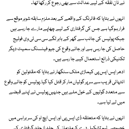
نے نان نفقہ کے لیے عدالت سے بھی رجوع کر رکھا تھا۔
انہوں نے بتایا کہ فائرنگ کے واقعے کے بعد ملزم سابقہ شوہر موقع سے
فرار ہوگیا ہے جس کی گرفتاری کے لیے چھاپے مارے جا رہے ہیں
جبکہ پولیس کی جانب سے گھر کے باہر لگے سی سی ٹی وی فوٹیج
حاصل کی جا رہی ہے اور جائے وقوع کی جیو فینسنگ سمیت دیگر
تکنیکی ذرائع استعمال کیے جا رہے ہیں۔
ادھر ایس ایس پی کیماڑی ملک سنگھار نے بتایا کہ مقتولین کو
انتہائی قریب سے سر پر گولیاں مار کر قتل کیا گیا، پولیس کو جائے وقوع
سے متعدد گولیوں کے خول ملے ہیں جنہیں پولیس نے اپنے قبضے
میں لے لیا ہے۔
انہوں نے بتایا کہ متعلقہ ڈی ایس پی اور ایس ایچ او کی سربراہی میں
خصوصی ٹیم تشکیل دے کر ملزمان کی جلد از جلد گرفتاری کے