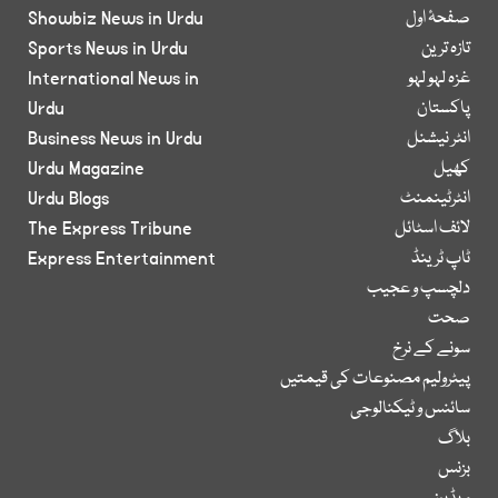
صفحۂ اول
Showbiz News in Urdu
تازہ ترین
Sports News in Urdu
غزہ لہو لہو
International News in
پاکستان
Urdu
انٹر نیشنل
Business News in Urdu
کھیل
Urdu Magazine
انٹرٹینمنٹ
Urdu Blogs
لائف اسٹائل
The Express Tribune
ٹاپ ٹرینڈ
Express Entertainment
دلچسپ و عجیب
صحت
سونے کے نرخ
پیٹرولیم مصنوعات کی قیمتیں
سائنس و ٹیکنالوجی
بلاگ
بزنس