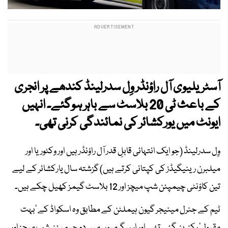
آسٹریلیوی آل راؤنڈر وِل سدرلینڈ کندھے پر انجری
کے باعث ٹی 20 بلاسٹ سے باہر ہوگئے۔ انہیں
ایونٹ میں یورکشائر کی نمائندگی کرنی تھی۔
وِل سدرلینڈ (جو ایک انتہائی قابلِ قدر آل راؤنڈر ہیں اور وکٹوریا اور
میلبرن رینیگیڈز کی کپتانی کرتے ہیں) گزشتہ سال یارکشائر کے لیے
تین کاؤنٹی چیمپئن شپ میچز اور 12 بلاسٹ گیمز کھیل چکے ہیں۔
ٹیم کے جنرل مینیجر گیون ہیملٹن کے مطابق وہ اسکواڈ کے ’بہت
مقبول‘ رکن بن گئے تھے اور اس گرمیوں میں دو چیمپئن شپ میچز اور