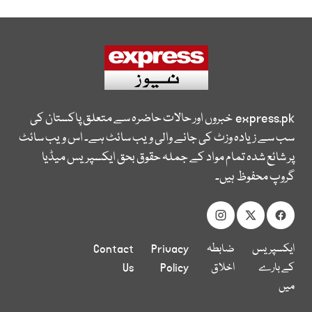
express.pk
خبروں اور حالات حاضرہ سے متعلق پاکستان کی
سب سے زیادہ وزٹ کی جانے والی ویب سائٹ ہے۔ اس ویب سائٹ
پر شائع شدہ تمام مواد کے جملہ حقوق بحق ایکسپریس میڈیا
گروپ محفوظ ہیں۔
ایکسپریس
ضابطہ
Privacy
Contact
کے بارے
اخلاق
Policy
Us
میں