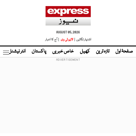
AUGUST 05, 2026
اشتہار لگائیں |
لائیو ٹی وی
| آج کا اخبار
صفحۂ اول
تازہ ترین
کھیل
خاص خبریں
پاکستان
انٹر نیشنل
ٹا