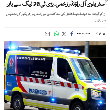
آسٹریلوی آل راؤنڈر زخمی، بڑی ٹی 20 لیگ سے باہر
ان کو گزشتہ ماہ شیفلڈ شیلڈ فائنل کے بعد کندھے میں اسٹریس فریکچر کی تشخیص
ہوئی تھی
ویب ڈیسک
April 20, 2026