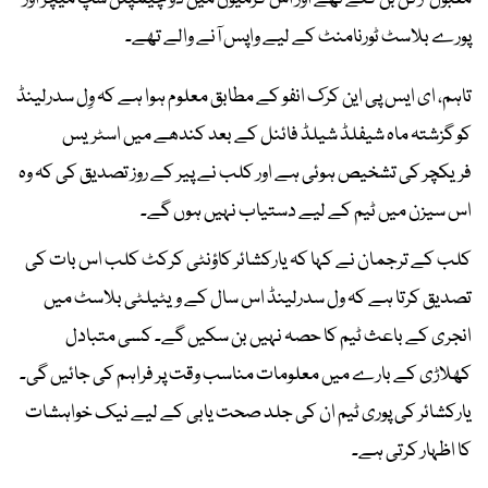
پورے بلاسٹ ٹورنامنٹ کے لیے واپس آنے والے تھے۔
تاہم، ای ایس پی این کرک انفو کے مطابق معلوم ہوا ہے کہ وِل سدرلینڈ
کو گزشتہ ماہ شیفلڈ شیلڈ فائنل کے بعد کندھے میں اسٹریس
فریکچر کی تشخیص ہوئی ہے اور کلب نے پیر کے روز تصدیق کی کہ وہ
اس سیزن میں ٹیم کے لیے دستیاب نہیں ہوں گے۔
کلب کے ترجمان نے کہا کہ یارکشائر کاؤنٹی کرکٹ کلب اس بات کی
تصدیق کرتا ہے کہ ول سدرلینڈ اس سال کے ویٹیلٹی بلاسٹ میں
انجری کے باعث ٹیم کا حصہ نہیں بن سکیں گے۔ کسی متبادل
کھلاڑی کے بارے میں معلومات مناسب وقت پر فراہم کی جائیں گی۔
یارکشائر کی پوری ٹیم ان کی جلد صحت یابی کے لیے نیک خواہشات
کا اظہار کرتی ہے۔