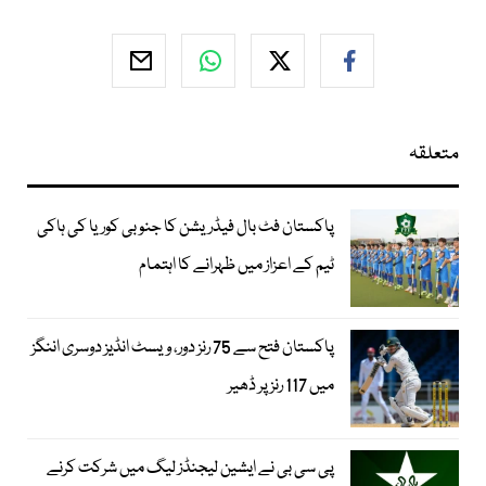
متعلقہ
پاکستان فٹ بال فیڈریشن کا جنوبی کوریا کی ہاکی
ٹیم کے اعزاز میں ظہرانے کا اہتمام
پاکستان فتح سے 75 رنز دور، ویسٹ انڈیز دوسری اننگز
میں 117 رنز پر ڈھیر
پی سی بی نے ایشین لیجنڈز لیگ میں شرکت کرنے