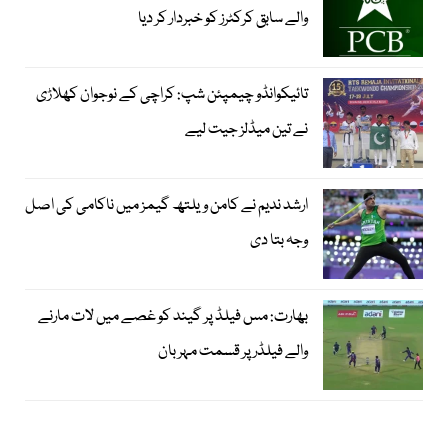
والے سابق کرکٹرز کو خبردار کر دیا
تائیکوانڈو چیمپئن شپ: کراچی کے نوجوان کھلاڑی
نے تین میڈلز جیت لیے
ارشد ندیم نے کامن ویلتھ گیمز میں ناکامی کی اصل
وجہ بتا دی
بھارت: مس فیلڈ پر گیند کو غصے میں لات مارنے
والے فیلڈر پر قسمت مہربان