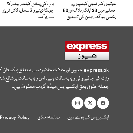
حوثیوں کے فوجی کیمپوں پر
باپ کی پنشن کیلئے بیٹے کا
حملے میں 30 اہلکار ہلاک اور 50
چونکا دینے والا عمل، لاش فریزر
زخمی ہوگئے؛ یمن کی تصدیق
سے برآمد
express.pk
خبروں اور حالات حاضرہ سے متعلق پاکستان 
وزٹ کی جانے والی ویب سائٹ ہے۔ اس ویب سائٹ پر شائع شدہ
جملہ حقوق بحق ایکسپریس میڈیا گروپ محفوظ ہیں۔
ایکسپریس کے بارے میں
ضابطہ اخلاق
Privacy Policy