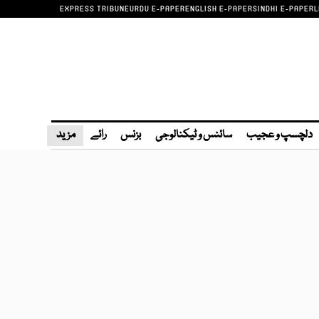
EXPRESS TRIBUNE
URDU E-PAPER
ENGLISH E-PAPER
SINDHI E-PAPER
L
دلچسپ و عجیب
سائنس و ٹیکنالوجی
بزنس
رائے
مزید