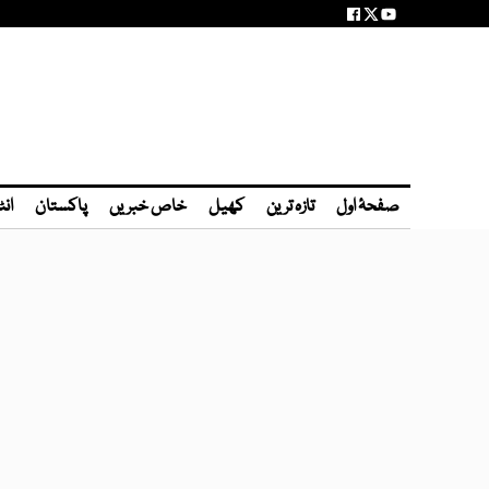
صفحۂ اول
تازہ ترین
کھیل
خاص خبریں
پاکستان
انٹ