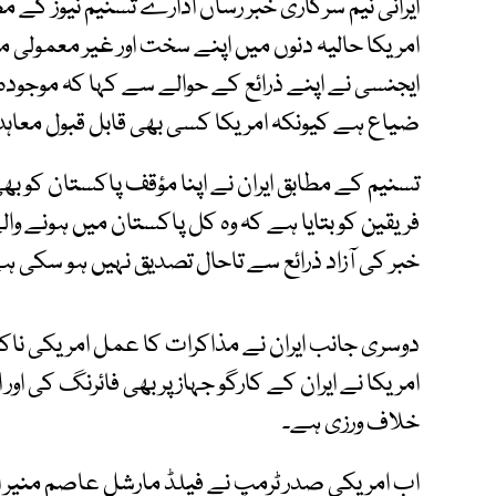
ایرانی نیم سرکاری خبر رساں ادارے تسنیم نیوز کے مطا
امریکا حالیہ دنوں میں اپنے سخت اور غیر معمولی م
ایجنسی نے اپنے ذرائع کے حوالے سے کہا کہ موجود
ضیاع ہے کیونکہ امریکا کسی بھی قابل قبول معاہد
تسنیم کے مطابق ایران نے اپنا مؤقف پاکستان کو بھی آگ
فریقین کو بتایا ہے کہ وہ کل پاکستان میں ہونے و
خبر کی آزاد ذرائع سے تاحال تصدیق نہیں ہو سکی ہ
دوسری جانب ایران نے مذاکرات کا عمل امریکی ناک
امریکا نے ایران کے کارگو جہاز پر بھی فائرنگ کی 
خلاف ورزی ہے۔
اب امریکی صدر ٹرمپ نے فیلڈ مارشل عاصم منیر او