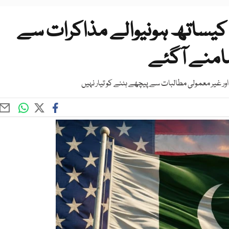
ا کیساتھ ہونیوالے مذاکرات سے
امنے آگئے
 اور غیر معمولی مطالبات سے پیچھے ہٹنے کو تیار نہیں