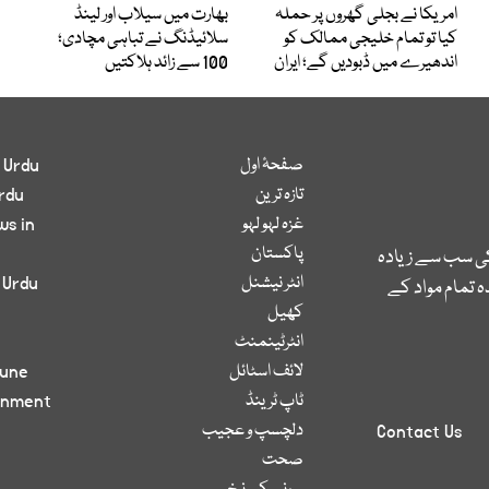
امریکا نے بجلی گھروں پر حملہ
بھارت میں سیلاب اور لینڈ
کیا تو تمام خلیجی ممالک کو
سلائیڈنگ نے تباہی مچادی؛
اندھیرے میں ڈبودیں گے؛ ایران
100 سے زائد ہلاکتیں
صفحۂ اول
 Urdu
تازہ ترین
rdu
غزہ لہو لہو
ws in
پاکستان
کی سب سے زیادہ
انٹر نیشنل
 Urdu
 تمام مواد کے
کھیل
انٹرٹینمنٹ
لائف اسٹائل
bune
ٹاپ ٹرینڈ
inment
دلچسپ و عجیب
Contact Us
صحت