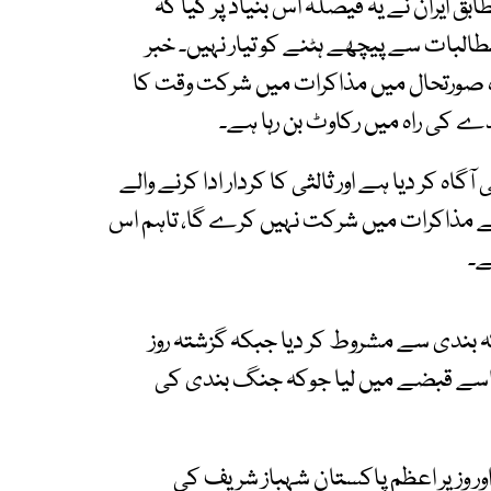
بق ایران نے یہ فیصلہ اس بنیاد پر کیا کہ
طالبات سے پیچھے ہٹنے کو تیار نہیں۔ خبر
ہ صورتحال میں مذاکرات میں شرکت وقت کا
ے کی راہ میں رکاوٹ بن رہا ہے۔
اہ کر دیا ہے اور ثالثی کا کردار ادا کرنے والے
الے مذاکرات میں شرکت نہیں کرے گا، تاہم اس
ے۔
ہ بندی سے مشروط کر دیا جبکہ گزشتہ روز
اور اسے قبضے میں لیا جوکہ جنگ بندی کی
ر وزیر اعظم پاکستان شہباز شریف کی