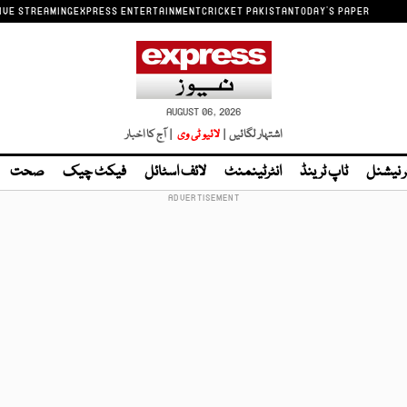
IVE STREAMING
EXPRESS ENTERTAINMENT
CRICKET PAKISTAN
TODAY'S PAPER
AUGUST 06, 2026
اشتہار لگائیں |
لائیو ٹی وی
| آج کا اخبار
ر نیشنل
ٹاپ ٹرینڈ
انٹرٹینمنٹ
لائف اسٹائل
فیکٹ چیک
صحت