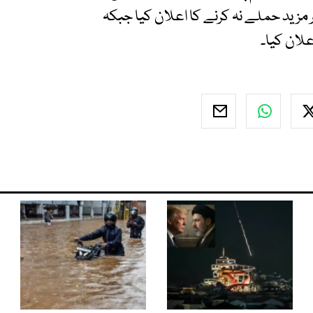
ر مزید حملے نہ کرنے کا اعلان کیا جبکہ
علان کیا۔