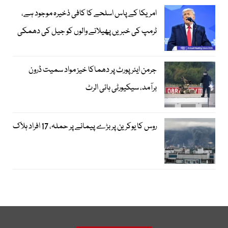
امریکا کے پاس اسلحے کا کافی ذخیرہ موجود ہے،
ٹرمپ کی خبریں پھیلانے والوں کو جیل کی دھمکی
جرمن ایئرپورٹ پر دھماکا خیز مواد سمیت ڈرون
برآمد، سیکیورٹی ہائی الرٹ
روس کا یوکرین پر بڑے پیمانے پر حملہ، 17 افراد ہلاک