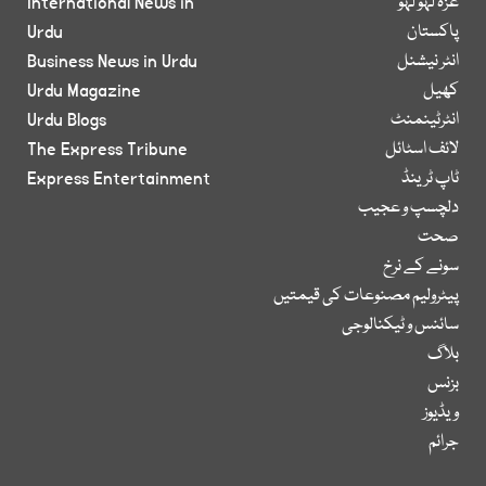
غزہ لہو لہو
International News in
پاکستان
Urdu
انٹر نیشنل
Business News in Urdu
کھیل
Urdu Magazine
انٹرٹینمنٹ
Urdu Blogs
لائف اسٹائل
The Express Tribune
ٹاپ ٹرینڈ
Express Entertainment
دلچسپ و عجیب
صحت
سونے کے نرخ
پیٹرولیم مصنوعات کی قیمتیں
سائنس و ٹیکنالوجی
بلاگ
بزنس
ویڈیوز
جرائم