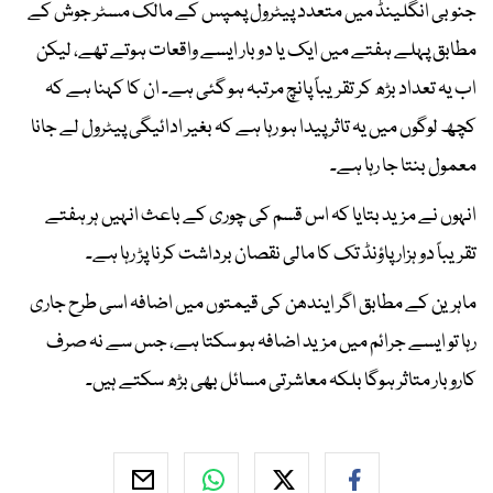
جنوبی انگلینڈ میں متعدد پیٹرول پمپس کے مالک مسٹر جوش کے
مطابق پہلے ہفتے میں ایک یا دو بار ایسے واقعات ہوتے تھے، لیکن
اب یہ تعداد بڑھ کر تقریباً پانچ مرتبہ ہو گئی ہے۔ ان کا کہنا ہے کہ
کچھ لوگوں میں یہ تاثر پیدا ہو رہا ہے کہ بغیر ادائیگی پیٹرول لے جانا
معمول بنتا جا رہا ہے۔
انہوں نے مزید بتایا کہ اس قسم کی چوری کے باعث انہیں ہر ہفتے
تقریباً دو ہزار پاؤنڈ تک کا مالی نقصان برداشت کرنا پڑ رہا ہے۔
ماہرین کے مطابق اگر ایندھن کی قیمتوں میں اضافہ اسی طرح جاری
رہا تو ایسے جرائم میں مزید اضافہ ہو سکتا ہے، جس سے نہ صرف
کاروبار متاثر ہوگا بلکہ معاشرتی مسائل بھی بڑھ سکتے ہیں۔