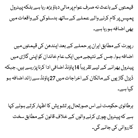
قیمتوں کے باعث نہ صرف عوام پر مالی دباؤ بڑھ رہا ہے بلکہ پیٹرول
پمپس پر کام کرنے والے عملے کے ساتھ بدسلوکی کے واقعات میں
بھی اضافہ ہو رہا ہے۔
رپورٹ کے مطابق ایران پر حملے کے بعد ایندھن کی قیمتوں میں
اضافہ ہوا، جس کے نتیجے میں ایک عام خاندان کو اپنی گاڑی میں
پیٹرول بھرانے کے لیے تقریباً 14 پاؤنڈ اضافی ادا کرنا پڑ رہے ہیں، جبکہ
ڈیزل گاڑیوں کے مالکان کے اخراجات میں 27 پاؤنڈ سے زائد اضافہ ہو
گیا ہے۔
برطانوی حکومت نے اس صورتحال پر تشویش کا اظہار کرتے ہوئے کہا
ہے کہ پیٹرول چوری کرنے والوں کے خلاف قانون کے مطابق سخت
کارروائی کی جائے گی۔