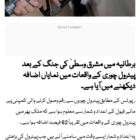
برطانیہ میں مشرق وسطیٰ کی جنگ کے بعد
پیٹرول چوری کے واقعات میں نمایاں اضافہ
دیکھنے میں آیا ہے۔
رپورٹس کے مطابق پیٹرول چوروں سے رقم وصول کرنے والی کمپنی پے
مائے فیول کے اعداد و شمار سے معلوم ہوا ہے کہ ملک بھر میں
پیٹرول چوری کے واقعات میں تقریباً 62 فیصد اضافہ ہوا ہے۔
یہ اعداد و شمار ایسے وقت میں سامنے آئے ہیں جب پیٹرول کی بڑھتی