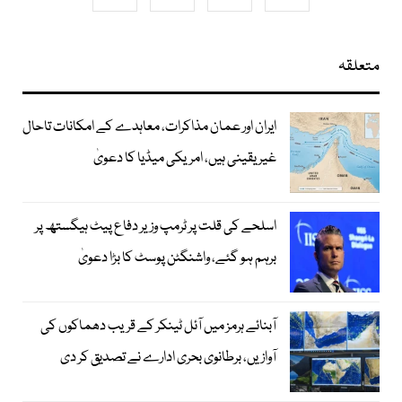
متعلقہ
ایران اور عمان مذاکرات، معاہدے کے امکانات تاحال
غیر یقینی ہیں، امریکی میڈیا کا دعویٰ
اسلحے کی قلت پر ٹرمپ وزیر دفاع پیٹ ہیگستھ پر
برہم ہو گئے، واشنگٹن پوسٹ کا بڑا دعویٰ
آبنائے ہرمز میں آئل ٹینکر کے قریب دھماکوں کی
آوازیں، برطانوی بحری ادارے نے تصدیق کر دی