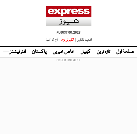
AUGUST 06, 2026
اشتہار لگائیں |
لائیو ٹی وی
| آج کا اخبار
صفحۂ اول
تازہ ترین
کھیل
خاص خبریں
پاکستان
انٹر نیشنل
ٹا