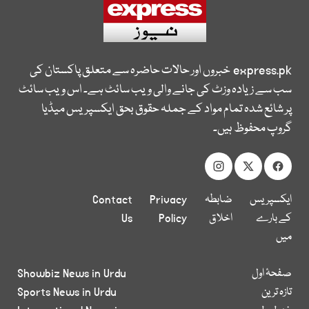
express.pk
خبروں اور حالات حاضرہ سے متعلق پاکستان کی
سب سے زیادہ وزٹ کی جانے والی ویب سائٹ ہے۔ اس ویب سائٹ
پر شائع شدہ تمام مواد کے جملہ حقوق بحق ایکسپریس میڈیا
گروپ محفوظ ہیں۔
ایکسپریس
ضابطہ
Privacy
Contact
کے بارے
اخلاق
Policy
Us
میں
صفحۂ اول
Showbiz News in Urdu
تازہ ترین
Sports News in Urdu