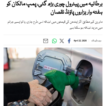
برطانیہ میں پیٹرول چوری بڑھ گئی، پمپ مالکان کو
ہفتہ وار ہزاروں پاؤنڈ نقصان
ماہرین کے مطابق اگر ایندھن کی قیمتوں میں اضافہ اسی طرح جاری رہا تو ایسے جرائم
میں مزید اضافہ ہو سکتا ہے
ویب ڈیسک
April 22, 2026