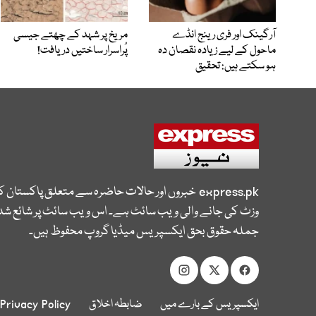
آرگینک اور فری رینج انڈے
مریخ پر شہد کے چھتے جیسی
ماحول کے لیے زیادہ نقصان دہ
پُراسرار ساختیں دریافت!
ہو سکتے ہیں: تحقیق
express.pk
خبروں اور حالات حاضرہ سے متعلق پاکستان 
وزٹ کی جانے والی ویب سائٹ ہے۔ اس ویب سائٹ پر شائع شدہ
جملہ حقوق بحق ایکسپریس میڈیا گروپ محفوظ ہیں۔
ایکسپریس کے بارے میں
ضابطہ اخلاق
Privacy Policy