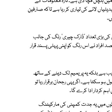
میں ہلچل مچا دی ہے۔ تازہ معلومات کے
بدیلیاں لانے کی تیاری کر رہا ہے تاکہ صارفین
ں۔
ی بڑی تعداد ‘ڈارک چیری’ رنگ کی جانب
ہو رہی ہے۔ سروے کے مطابق تقریباً 48.5 فیصد افراد نے اس رنگ کو اپنی پہلی پسند قرار
زیب ہے بلکہ یہ پریمیم لک دینے کے ساتھ
ہو سکتا ہے۔ اگر یہی رجحان برقرار رہا تو
گوں میں یہ جدت کمپنی کی مارکیٹنگ