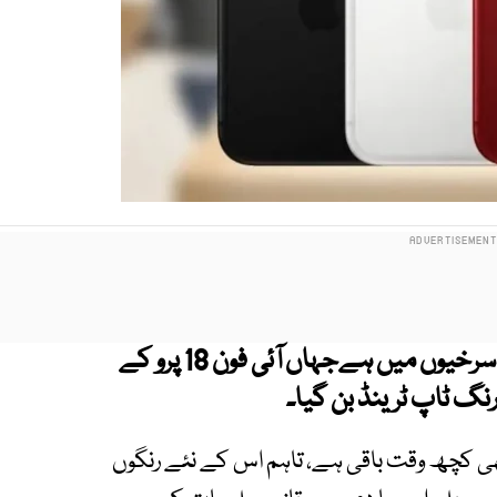
ٹیکنالوجی کی دنیا میں ایک بار پھر ایپل کا نام سرخیوں میں ہےجہاں آئی فون 18 پرو کے
نگ ٹاپ ٹرینڈ بن گیا۔
18 پرو کی لانچ میں ابھی کچھ وقت باقی ہے، تاہم اس کے نئے رنگوں