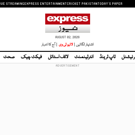
IVE STREAMING
EXPRESS ENTERTAINMENT
CRICKET PAKISTAN
TODAY'S PAPER
AUGUST 02, 2026
اشتہار لگائیں |
لائیو ٹی وی
| آج کا اخبار
ر نیشنل
ٹاپ ٹرینڈ
انٹرٹینمنٹ
لائف اسٹائل
فیکٹ چیک
صحت