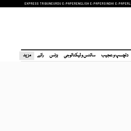
EXPRESS TRIBUNE
URDU E-PAPER
ENGLISH E-PAPER
SINDHI E-PAPER
L
دلچسپ و عجیب
سائنس و ٹیکنالوجی
بزنس
رائے
مزید