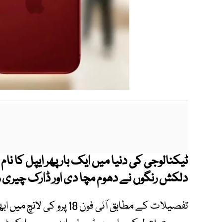
دلکش رنگوں نے دھوم مچا دی اور ڈارک چیری ر
تفصیلات کے مطابق آئی فون 