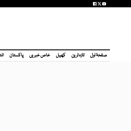
صفحۂ اول
تازہ ترین
کھیل
خاص خبریں
پاکستان
انٹ