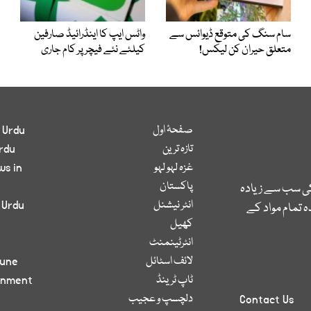
سام سنگ کی متوقع ڈیوائس سے
واٹس ایپ کا اینڈرائیڈ صارفین
متعلق حیران کن لیکس!
کیلئے نئے فیچر پر کام جاری
صفحۂ اول
 Urdu
تازہ ترین
rdu
غزہ لہو لہو
ws in
پاکستان
کی سب سے زیادہ
انٹر نیشنل
 Urdu
 تمام مواد کے
کھیل
انٹرٹینمنٹ
لائف اسٹائل
bune
ٹاپ ٹرینڈ
inment
دلچسپ و عجیب
Contact Us