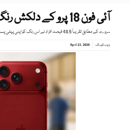
آئی فون 18 پرو کے دلکش رنگ، ‘ڈارک چیری’ ٹاپ ٹرینڈ بن گیا
سروے کے مطابق تقریباً 48.5 فیصد افراد نے اس رنگ کو اپنی پہلی پسند قرار دیا
ویب ڈیسک
April 23, 2026