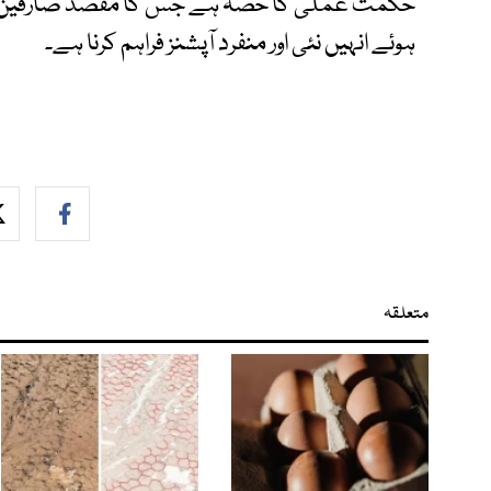
حکمت عملی کا حصہ ہے جس کا مقصد صارفین کی 
ہوئے انہیں نئی اور منفرد آپشنز فراہم کرنا ہے۔
متعلقہ