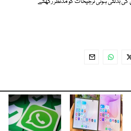
بدلتی ہوئی ترجیحات کو مدنظر رکھتے