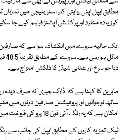
سے متعلق لیکس اور رپورٹس نے ابھی سے مارکیٹ 
مطابق ایپل اپنی روایتی کلر اسٹریٹیجی میں نمایاں ت
کو زیادہ منفرد اور پرکشش آپشنز فراہم کیے جا سکی
ایک حالیہ سروے میں انکشاف ہوا ہے کہ صارفین ک
مائل 
دیا جو سرخ اور عنابی شیڈز کا دلکش امتزاج ہے۔
ماہرین کا کہنا ہے کہ ‘ڈارک چیری’ نہ صرف دیدہ 
ساتھ نوجوانوں اور پروفیشنل صارفین دونوں میں مقبول 
امکان ہے کہ یہ رنگ آئی فون 18 پرو کی فروخت میں اہم کردار ادا کرے گا۔
ٹیک تجزیہ کاروں کے مطابق ایپل کی جانب سے رن