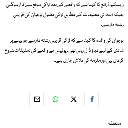
ریسکیو ذرائع کا کہنا ہے کہ واقعے کے بعد لڑکی موقع سے فرار ہوگئی
جبکہ ابتدائی معلومات کے مطابق لڑکی مقتول نوجوان کی قریبی
رشتہ دار ہے۔
نوجوان کی والدہ کا کہنا ہے کہ لڑکی قریبی رشتہ دار ہے جو بیٹے پر
شادی کے لیے دباؤ ڈال رہی تھی۔ پولیس نے واقعے کی تحقیقات شروع
کر دی ہیں اور ملزمہ کی تلاش جاری ہے۔
متعلقہ