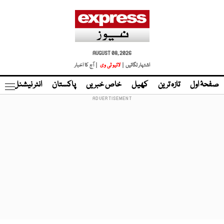
AUGUST 08, 2026
اشتہار لگائیں |
لائیو ٹی وی
| آج کا اخبار
صفحۂ اول
تازہ ترین
کھیل
خاص خبریں
پاکستان
انٹر نیشنل
ٹا