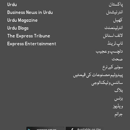
پاکستان
Urdu
انٹر نیشنل
Business News in Urdu
کھیل
Urdu Magazine
انٹرٹینمنٹ
Urdu Blogs
لائف اسٹائل
The Express Tribune
ٹاپ ٹرینڈ
Express Entertainment
دلچسپ و عجیب
صحت
سونے کے نرخ
پیٹرولیم مصنوعات کی قیمتیں
سائنس و ٹیکنالوجی
بلاگ
بزنس
ویڈیوز
جرائم