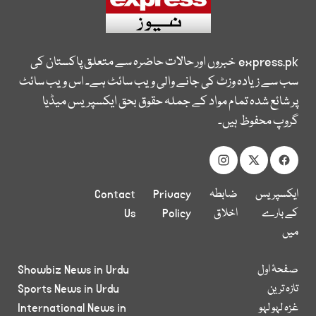
express.pk
خبروں اور حالات حاضرہ سے متعلق پاکستان کی
سب سے زیادہ وزٹ کی جانے والی ویب سائٹ ہے۔ اس ویب سائٹ
پر شائع شدہ تمام مواد کے جملہ حقوق بحق ایکسپریس میڈیا
گروپ محفوظ ہیں۔
ایکسپریس
ضابطہ
Privacy
Contact
کے بارے
اخلاق
Policy
Us
میں
صفحۂ اول
Showbiz News in Urdu
تازہ ترین
Sports News in Urdu
غزہ لہو لہو
International News in