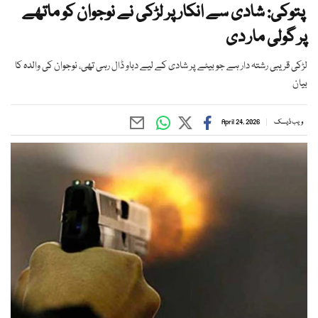
پتوکی: شادی سے انکار پر لڑکی نے نوجوان کو ماتھے
پر گولی مار دی
لڑکی قریبی رشتہ دار ہے جو بیٹے پر شادی کے لیے دباو ڈال رہی تھی، نوجوان کی والدہ کا
بیان
ویب ڈیسک
April 24, 2026