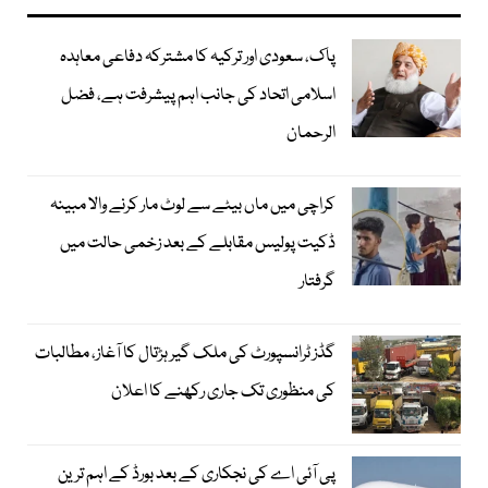
پاک، سعودی اور ترکیہ کا مشترکہ دفاعی معاہدہ
اسلامی اتحاد کی جانب اہم پیشرفت ہے، فضل
الرحمان
کراچی میں ماں بیٹے سے لوٹ مار کرنے والا مبینہ
ڈکیت پولیس مقابلے کے بعد زخمی حالت میں
گرفتار
گڈز ٹرانسپورٹ کی ملک گیر ہڑتال کا آغاز، مطالبات
کی منظوری تک جاری رکھنے کا اعلان
پی آئی اے کی نجکاری کے بعد بورڈ کے اہم ترین