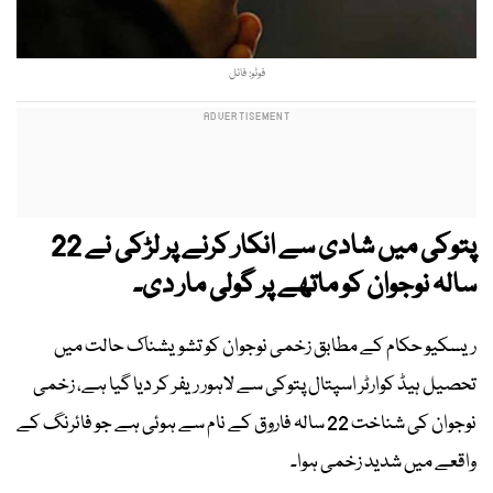
فوٹو: فائل
پتوکی میں شادی سے انکار کرنے پر لڑکی نے 22
سالہ نوجوان کو ماتھے پر گولی مار دی۔
ریسکیو حکام کے مطابق زخمی نوجوان کو تشویشناک حالت میں
تحصیل ہیڈ کوارٹر اسپتال پتوکی سے لاہور ریفر کر دیا گیا ہے، زخمی
نوجوان کی شناخت 22 سالہ فاروق کے نام سے ہوئی ہے جو فائرنگ کے
واقعے میں شدید زخمی ہوا۔