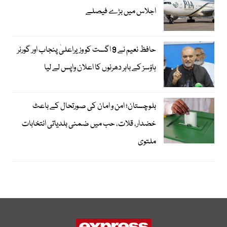
اجلاس میں بڑے فیصلے
حافظ نعیم نے 9 اگست کو وزیراعلیٰ پنجاب اور گورنر
ہاؤسز کے باہر دھرنوں کا اعلان واپس لے لیا
بلوچستان؛ امن و امان کی صورتحال کے باعث
خضدار، قلات، حب میں ضمنی بلدیاتی انتخابات
ملتوی