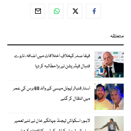
متعلقہ
فیفا صدر کیخلاف اختلافات میں اضافہ، ناروے
فٹبال فیڈریشن نے بڑا مطالبہ کر دیا
اسٹار فٹبالر لیونل میسی کے والد 68 برس کی عمر
میں انتقال کر گئے
لاہور: اسکواش لیجنڈ جہانگیر خان نے نئے تعمیر