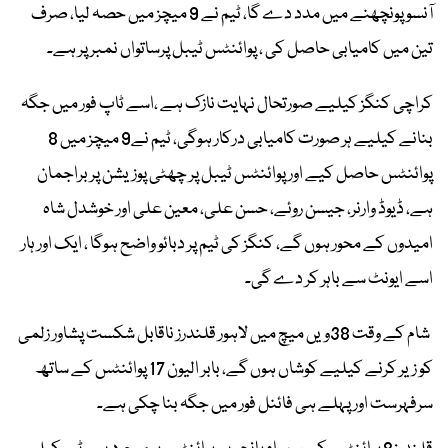
آنسو پونچھنے میں مدد دے گا، ٹیم نے 9 میچز میں حصہ لیا، صرف
تین میں کامیابی حاصل کی ، پوائنٹس ٹیبل پرساتواں نمبر پر ہے۔
کراچی کنگز کیلیے صورتحال نہایت نازک ہے ،اسے ٹاپ فور میں جگہ
بنانے کیلیے ہر صورت کامیابی درکار ہوگی، ٹیم نے9 میچز میں 8
پوائنٹس حاصل کیے اور پوائنٹس ٹیبل پر چھٹی پوزیشن پر براجمان
ہے، ڈیوڈ وارنر، جیسن روئے، حسن علی، معین علی اور خوشدل شاہ
امیدوں کے محور ہوں گے، کنگز کی ٹیم پر دبائو واضح ہوگا ، ایک اور ہار
اسے ایونٹ سے باہر کر دے گی۔
شام کے وقت 38ویں میچ میں لاہور قلندرز ناقابل شکست پشاور زلمی
کو زیر کرنے کیلیے کوشاں ہوں گے، بابر الیون 17 پوائنٹس کے ساتھ
سرفہرست اور پہلے ہی فائنل فور میں جگہ بنا چکی ہے۔