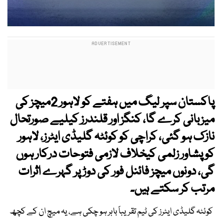
پاکستان سپر لیگ میں ہفتے کو لاہور 2میچز کی
میزبانی کرے گا، کنگز اور قلندرز کیلیے صورتحال
نازک ہو گئی، کراچی کو کوئٹہ گلیڈی ایٹرز، لاہور
کو پشاور زلمی کیخلاف لازمی فتوحات درکار ہوں
گی، دونوں میچز فائنل فور کی دوڑ پر گہرے اثرات
مرتب کر سکتے ہیں۔
کوئٹہ گلیڈی ایٹرز کی ٹیم تقریباً باہر ہو چکی ہے، یہ میچ ان کے کچھ