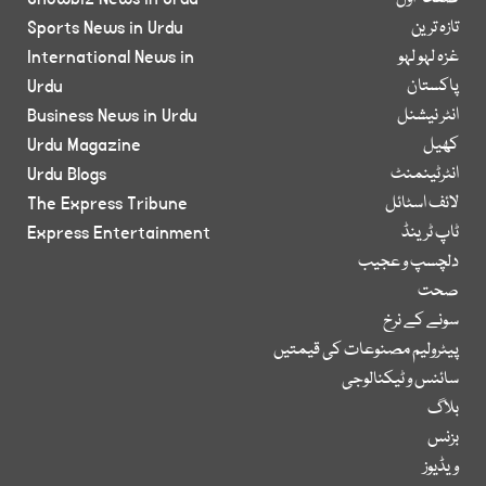
تازہ ترین
Sports News in Urdu
غزہ لہو لہو
International News in
پاکستان
Urdu
انٹر نیشنل
Business News in Urdu
کھیل
Urdu Magazine
انٹرٹینمنٹ
Urdu Blogs
لائف اسٹائل
The Express Tribune
ٹاپ ٹرینڈ
Express Entertainment
دلچسپ و عجیب
صحت
سونے کے نرخ
پیٹرولیم مصنوعات کی قیمتیں
سائنس و ٹیکنالوجی
بلاگ
بزنس
ویڈیوز