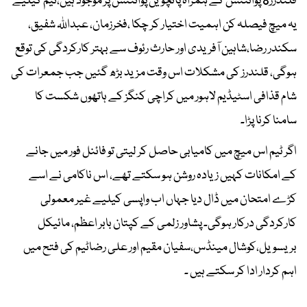
قلندرز8 پوائنٹس کے ہمراہ پانچویں پوائنٹس پر موجود ہیں،ٹیم کیلیے
یہ میچ فیصلہ کن اہمیت اختیار کر چکا ،فخرزمان، عبداللہ شفیق،
سکندر رضا،شاہین آفریدی اور حارث رئوف سے بہتر کارکردگی کی توقع
ہوگی، قلندرز کی مشکلات اس وقت مزید بڑھ گئیں جب جمعرات کی
شام قذافی اسٹیڈیم لاہور میں کراچی کنگز کے ہاتھوں شکست کا
سامنا کرنا پڑا۔
اگر ٹیم اس میچ میں کامیابی حاصل کر لیتی تو فائنل فور میں جانے
کے امکانات کہیں زیادہ روشن ہو سکتے تھے، اس ناکامی نے اسے
کڑے امتحان میں ڈال دیا جہاں اب واپسی کیلیے غیر معمولی
کارکردگی درکار ہوگی۔ پشاور زلمی کے کپتان بابر اعظم، مائیکل
بریسویل،کوشال مینڈس،سفیان مقیم اور علی رضاٹیم کی فتح میں
اہم کردار ادا کر سکتے ہیں ۔