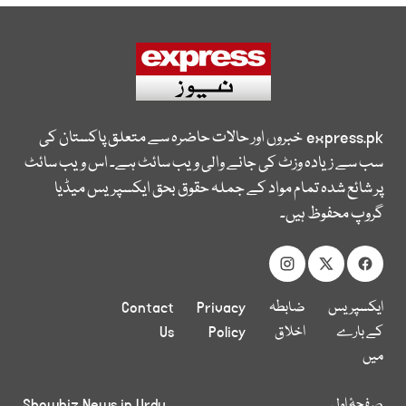
express.pk
خبروں اور حالات حاضرہ سے متعلق پاکستان کی
سب سے زیادہ وزٹ کی جانے والی ویب سائٹ ہے۔ اس ویب سائٹ
پر شائع شدہ تمام مواد کے جملہ حقوق بحق ایکسپریس میڈیا
گروپ محفوظ ہیں۔
ایکسپریس
ضابطہ
Privacy
Contact
کے بارے
اخلاق
Policy
Us
میں
صفحۂ اول
Showbiz News in Urdu