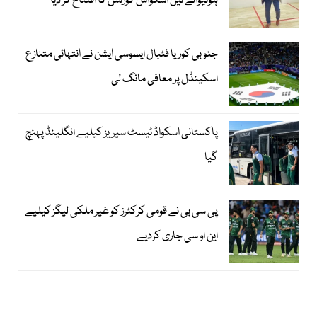
ہونیوالے تین اسکواش کورٹس کا افتتاح کر دیا
جنوبی کوریا فٹبال ایسوسی ایشن نے انتہائی متنازع
اسکینڈل پر معافی مانگ لی
پاکستانی اسکواڈ ٹیسٹ سیریز کیلیے انگلینڈ پہنچ
گیا
پی سی بی نے قومی کرکٹرز کو غیر ملکی لیگز کیلیے
این او سی جاری کردیے