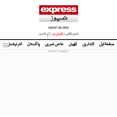
AUGUST 08, 2026
اشتہار لگائیں |
لائیو ٹی وی
| آج کا اخبار
صفحۂ اول
تازہ ترین
کھیل
خاص خبریں
پاکستان
انٹر نیشنل
ٹا