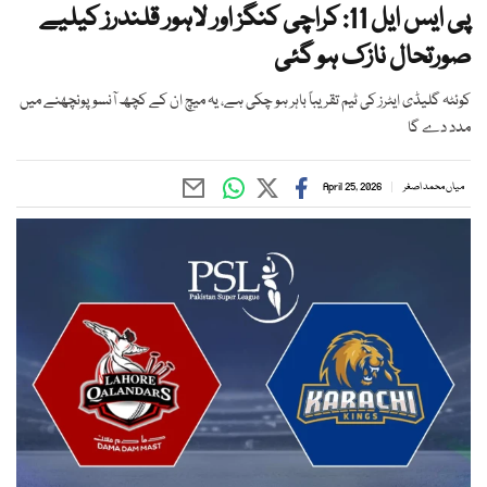
پی ایس ایل 11: کراچی کنگز اور لاہور قلندرز کیلیے
صورتحال نازک ہو گئی
کوئٹہ گلیڈی ایٹرز کی ٹیم تقریباً باہر ہو چکی ہے، یہ میچ ان کے کچھ آنسو پونچھنے میں
مدد دے گا
میاں محمد اصغر
April 25, 2026