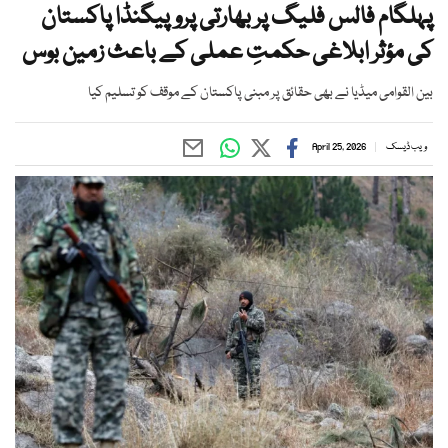
پہلگام فالس فلیگ پر بھارتی پروپیگنڈا پاکستان
کی مؤثر ابلاغی حکمتِ عملی کے باعث زمین بوس
بین القوامی میڈیا نے بھی حقائق پر مبنی پاکستان کے موقف کو تسلیم کیا
ویب ڈیسک
April 25, 2026