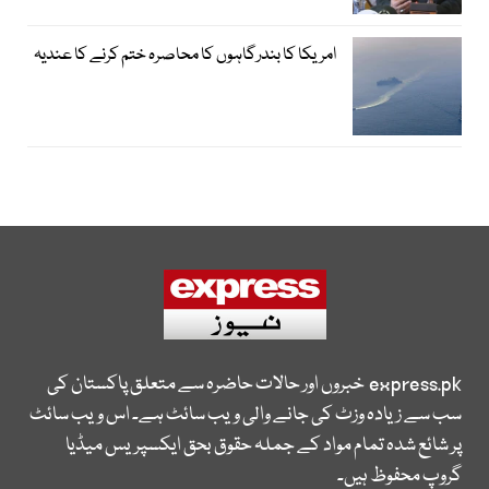
امریکا کا بندرگاہوں کا محاصرہ ختم کرنے کا عندیہ
express.pk
خبروں اور حالات حاضرہ سے متعلق پاکستان کی
سب سے زیادہ وزٹ کی جانے والی ویب سائٹ ہے۔ اس ویب سائٹ
پر شائع شدہ تمام مواد کے جملہ حقوق بحق ایکسپریس میڈیا
گروپ محفوظ ہیں۔