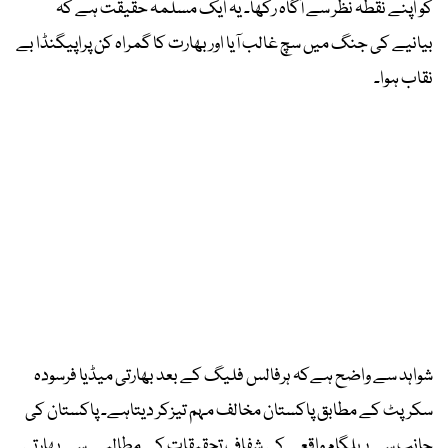
کو اپنے نقطہ نظر سے آگاہ رکھا۔ یہ ایک مسلمہ حقیقت ہے کہ
بیانیے کی جنگ میں سچ غالب آیا اور بھارت کا گمراہ کن پراپیگنڈا بے
نقاب ہوا۔
شواہد سے واضح ہےکہ ہرفالس فلیگ کے بعد بھارتی میڈیا فرسودہ
سکرپٹ کے مطابق پاکستان مخالف مہم تیزکر دیتاہے۔ پاکستان کی
جانب سے پہلگام واقعے کی شفاف تحقیقات کے مطالبے سے بھارتی