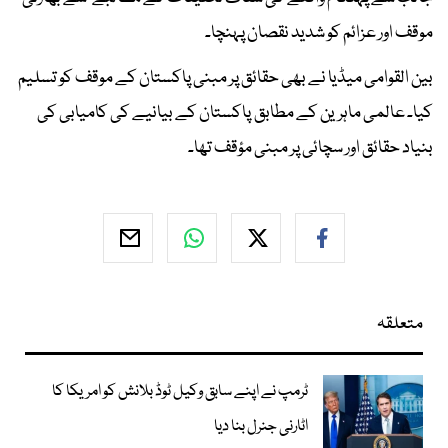
موقف اور عزائم کو شدید نقصان پہنچا۔
بین القوامی میڈیا نے بھی حقائق پر مبنی پاکستان کے موقف کو تسلیم
کیا۔ عالمی ماہرین کے مطابق پاکستان کے بیانیے کی کامیابی کی
بنیاد حقائق اور سچائی پر مبنی مؤقف تھا۔
متعلقہ
ٹرمپ نے اپنے سابق وکیل ٹوڈ بلانش کو امریکا کا
اٹارنی جنرل بنا دیا