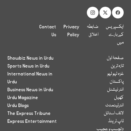
ایکسپریس
ضابطہ
Privacy
Contact
کے بارے
اخلاق
Policy
Us
میں
صفحۂ اول
Showbiz News in Urdu
تازہ ترین
Sports News in Urdu
غزہ لہو لہو
International News in
پاکستان
Urdu
انٹر نیشنل
Business News in Urdu
کھیل
Urdu Magazine
انٹرٹینمنٹ
Urdu Blogs
لائف اسٹائل
The Express Tribune
ٹاپ ٹرینڈ
Express Entertainment
دلچسپ و عجیب