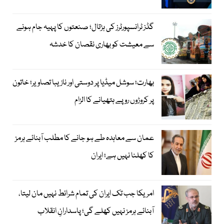
گڈز ٹرانسپورٹرز کی ہڑتال؛ صنعتوں کا پہیہ جام ہونے
سے معیشت کو بھاری نقصان کا خدشہ
بھارت؛ سوشل میڈیا پر دوستی اور نازیبا تصاویر؛ خاتون
پر کروڑوں روپے ہتھیانے کا الزام
عمان سے معاہدہ طے ہو جانے کا مطلب آبنائے ہرمز
کا کھلنا نہیں ہے؛ ایران
امریکا جب تک ایران کی تمام شرائط نہیں مان لیتا،
آبنائے ہرمز نہیں کھلے گی؛ پاسدارانِ انقلاب