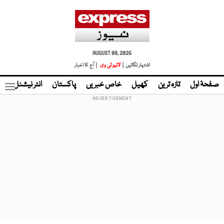
AUGUST 08, 2026
اشتہار لگائیں |
لائیو ٹی وی
| آج کا اخبار
صفحۂ اول
تازہ ترین
کھیل
خاص خبریں
پاکستان
انٹر نیشنل
ٹا