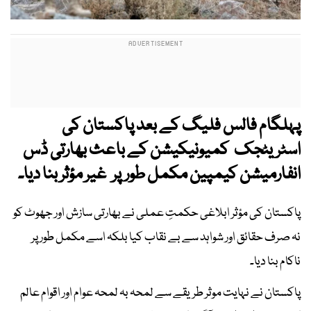
پہلگام فالس فلیگ کے بعد پاکستان کی
اسٹریٹجک کمیونیکیشن کے باعث بھارتی ڈس
انفارمیشن کیمپین مکمل طورپر غیر مؤثر بنا دیا۔
پاکستان کی مؤثر ابلاغی حکمتِ عملی نے بھارتی سازش اور جھوٹ کو
نہ صرف حقائق اور شواہد سے بے نقاب کیا بلکہ اسے مکمل طور پر
ناکام بنا دیا۔
پاکستان نے نہایت موثر طریقے سے لمحہ بہ لمحہ عوام اور اقوام عالم