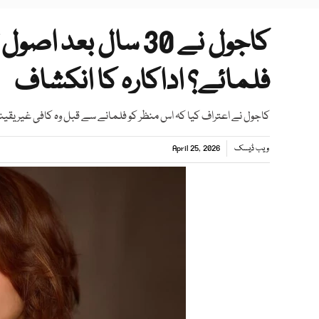
کاجول نے 30 سال بع
فلمائے؟ اداکارہ کا انکشاف
کاجول نے اعتراف کیا کہ اس منظر کو فلمانے سے قبل وہ کافی غیر یقینی
ویب ڈیسک
April 25, 2026