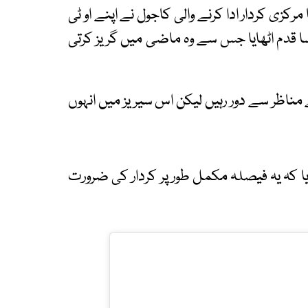
رکزی کردار ادا کرنے والی کاجول نے اپنے او ٹی
ایسا قدم اٹھایا جس سے وہ ماضی میں گریز کرتی
اظر سے دور رہیں لیکن اس سیریز میں انہوں
ا کہ یہ فیصلہ مکمل طور پر کردار کی ضرورت