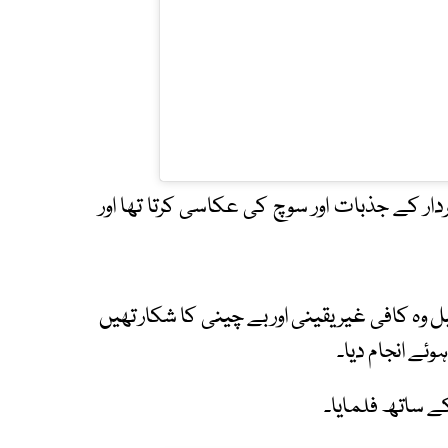
ار کے جذبات اور سوچ کی عکاسی کرتا تھا اور
 وہ کافی غیر یقینی اور بے چینی کا شکار تھیں
ئے انجام دیا۔
کے ساتھ فلمایا۔