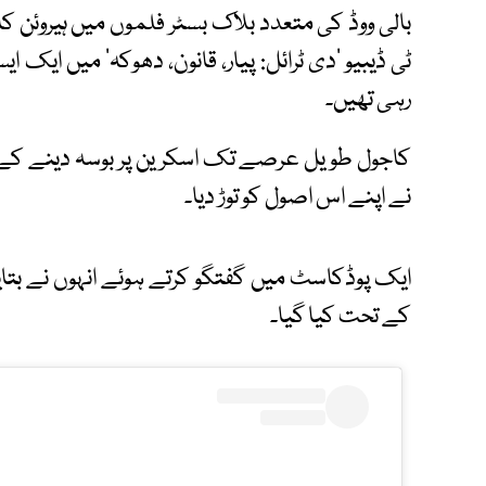
بالی ووڈ کی متعدد بلاک بسٹر فلموں میں ہیروئن کا م
ٹی ڈیبیو ’دی ٹرائل: پیار، قانون، دھوکہ‘ میں ایک 
رہی تھیں۔
کاجول طویل عرصے تک اسکرین پر بوسہ دینے کے من
نے اپنے اس اصول کو توڑ دیا۔
ایک پوڈکاسٹ میں گفتگو کرتے ہوئے انہوں نے بتای
کے تحت کیا گیا۔