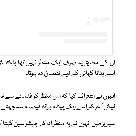
ان کے مطابق یہ صرف ایک منظر نہیں تھا بلکہ کرد
اسے ہٹانا کہانی کے لیے نقصان دہ ہوتا۔
انہوں نے اعتراف کیا کہ اس منظر کو فلمانے سے قبل
لیکن آخرکار اسے ایک پیشہ ورانہ فیصلہ سمجھتے ہو
سیریز میں انہوں نے یہ منظر اداکار جیشو سین گپتا 