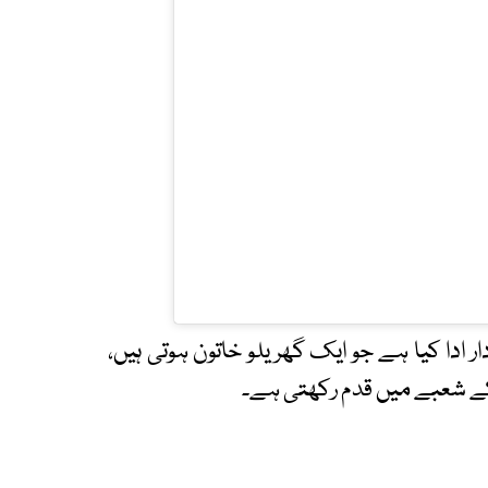
ر ادا کیا ہے جو ایک گھریلو خاتون ہوتی ہیں،
 کے شعبے میں قدم رکھتی ہے۔