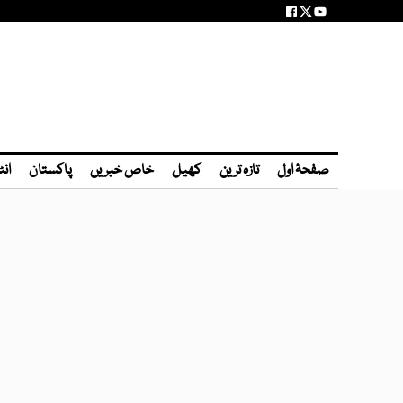
صفحۂ اول
تازہ ترین
کھیل
خاص خبریں
پاکستان
انٹ