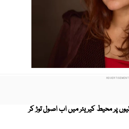
ئیوں پر محیط کیریئر میں اب اصول توڑ کر