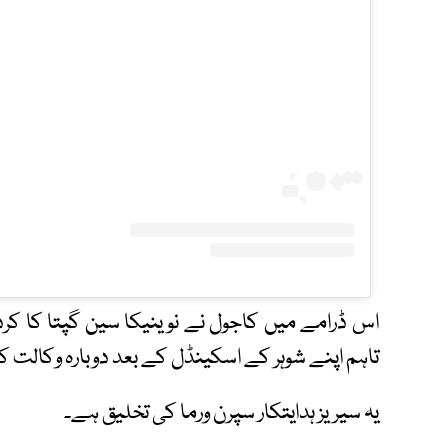
اس ڈرامے میں کاجول نے نوینیکا سین گپتا کا کردا
تاہم اپنے شوہر کے اسکینڈل کے بعد دوبارہ وکالت
یہ سیریز ہدایتکار سپرن ورما کی تخلیق ہے۔