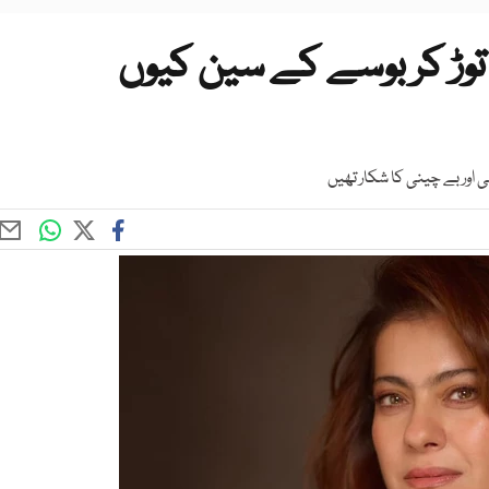
د اصول توڑ کر بوسے کے سین کیوں
 اور بے چینی کا شکار تھیں