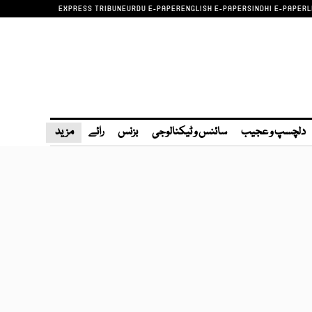
EXPRESS TRIBUNE
URDU E-PAPER
ENGLISH E-PAPER
SINDHI E-PAPER
L
دلچسپ و عجیب
سائنس و ٹیکنالوجی
بزنس
رائے
مزید