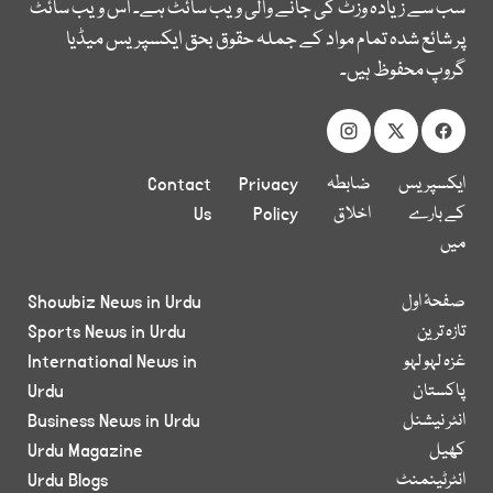
سب سے زیادہ وزٹ کی جانے والی ویب سائٹ ہے۔ اس ویب سائٹ
پر شائع شدہ تمام مواد کے جملہ حقوق بحق ایکسپریس میڈیا
گروپ محفوظ ہیں۔
ایکسپریس
ضابطہ
Privacy
Contact
کے بارے
اخلاق
Policy
Us
میں
صفحۂ اول
Showbiz News in Urdu
تازہ ترین
Sports News in Urdu
غزہ لہو لہو
International News in
پاکستان
Urdu
انٹر نیشنل
Business News in Urdu
کھیل
Urdu Magazine
انٹرٹینمنٹ
Urdu Blogs