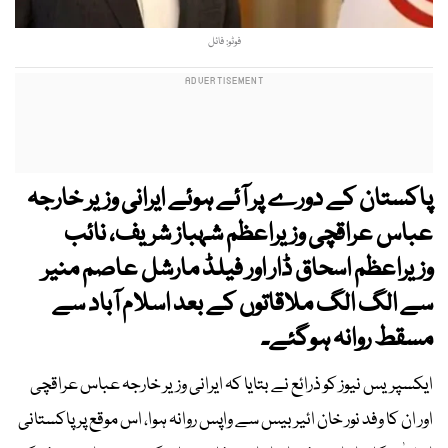
فوٹو: فائل
پاکستان کے دورے پر آئے ہوئے ایرانی وزیر خارجہ
عباس عراقچی وزیراعظم شہباز شریف، نائب
وزیراعظم اسحاق ڈار اور فیلڈ مارشل عاصم منیر
سے الگ الگ ملاقاتوں کے بعد اسلام آباد سے
مسقط روانہ ہوگئے۔
ایکسپریس نیوز کو ذرائع نے بتایا کہ ایرانی وزیر خارجہ عباس عراقچی
اور ان کا وفد نور خان ائیربیس سے واپس روانہ ہوا، اس موقع پر پاکستانی