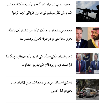
سعودی عرب نے ایران نواز گروہوں کے ممکنہ حملے
کے پیش نظر سیکیورٹی اداروں کو ہائی الرٹ کر دیا
محمد بن سلمان اور میکرون کا اہم ٹیلیفونک رابطہ،
بحری سلامتی اور دو طرفہ تعاون پر مشاورت
ٹرمپ نے امریکی میڈیا کی خبروں کو جھوٹا پروپیگنڈا
قرار دے دیا، وزیر دفاع کی بھرپور حمایت
دمشق؛ مسافر وین میں دھماکے میں 2 افراد جاں
بحق اور 13 زخمی