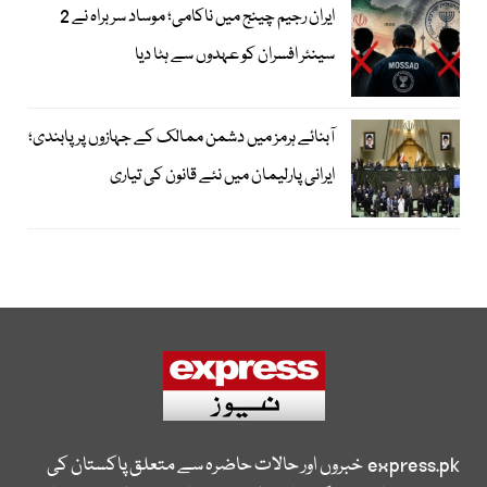
ایران رجیم چینج میں ناکامی؛ موساد سربراہ نے 2
سینئر افسران کو عہدوں سے ہٹا دیا
آبنائے ہرمز میں دشمن ممالک کے جہازوں پر پابندی؛
ایرانی پارلیمان میں نئے قانون کی تیاری
express.pk
خبروں اور حالات حاضرہ سے متعلق پاکستان کی