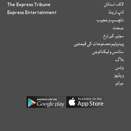
لائف اسٹائل
The Express Tribune
ٹاپ ٹرینڈ
Express Entertainment
دلچسپ و عجیب
صحت
سونے کے نرخ
پیٹرولیم مصنوعات کی قیمتیں
سائنس و ٹیکنالوجی
بلاگ
بزنس
ویڈیوز
جرائم