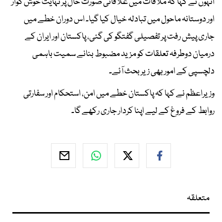
انہوں نے کہا کہ ملاقات میں علاقائی صورت حال پر نہایت خوش گوار
اور دوستانہ ماحول میں تبادلہ خیال کیا گیا۔ اس دوران خطے میں
جاری پیش رفت پر تفصیلی گفتگو کی گئی، پاکستان اور ایران کے
درمیان دوطرفہ تعلقات کو مزید مضبوط بنانے سمیت باہمی
دلچسپی کے امور بھی زیر بحث آئے۔
وزیراعظم نے کہا کہ پاکستان خطے میں امن، استحکام اور سفارتی
روابط کے فروغ کے لیے اپنا کردار جاری رکھے گا۔
متعلقہ