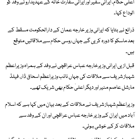
اعلیٰ حکام، ایرانی سفیر اور ایرانی سفارت خانہ کے عہدیدارو نے وفد کو
الوداع کہا۔
ذرائع نے بتایا کہ ایرانی وزیر خارجہ عمان کے دارالحکومت مسقط کے
بعد ماسکو کا دورہ کریں گے جہاں روسی حکام سے ملاقاتیں متوقع
ہیں۔
قبل ازیں ایرانی وزیرخارجہ عباس عراقچی نے وفد کے ہمراہ وزیراعظم
شہباز شریف سے ملاقات کی جہاں نائب وزیراعظم اسحاق ڈار، فیلڈ
مارشل عاصم منیر اور دیگر اعلیٰ حکام بھی شریک تھے۔
وزیراعظم شہباز شریف نے ملاقات کے بعد بیان میں کہا ہے کہ اسلام
آباد میں ایران کے وزیر خارجہ عباس عراقچی اور ان کے وفد سے
ملاقات کر کے خوشی ہوئی۔