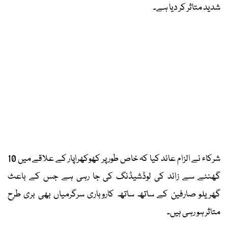
شدید متاثر کر دیا ہے۔
شرکاء نے الزام عائد کیا کہ خاص طور پر کھوکھراپار کے علاقے میں 10
گھنٹے سے زائد کی لوڈشیڈنگ کی جا رہی ہے جس کے باعث
گھریلو صارفین کے ساتھ ساتھ کاروباری سرگرمیاں بھی بری طرح
متاثر ہو رہی ہیں۔