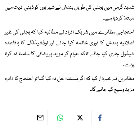
شدید گرمی میں بجلی کی طویل بندش نے شہریوں کو ذہنی اذیت میں
مبتلا کر دیا ہے۔
احتجاجی مظاہرے میں شریک افراد نے مطالبہ کیا کہ بجلی کی غیر
اعلانیہ بندش کا فوری خاتمہ کیا جائے اور لوڈشیڈنگ کا باقاعدہ
شیڈول جاری کیا جائے تاکہ عوام کو مزید پریشانی کا سامنا نہ کرنا
پڑے۔
مظاہرین نے خبردار کیا کہ اگر مسئلہ حل نہ کیا گیا تو احتجاج کا دائرہ
مزید وسیع کیا جائے گا۔