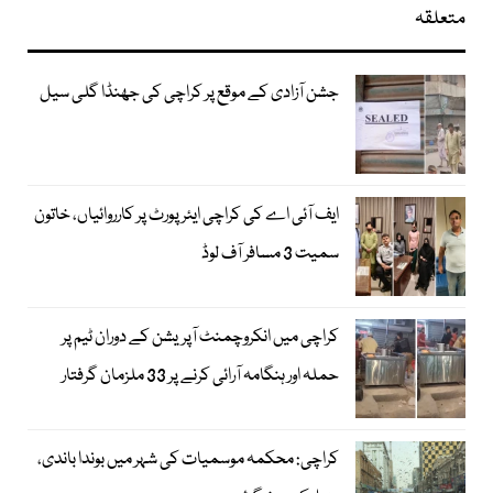
متعلقہ
جشن آزادی کے موقع پر کراچی کی جھنڈا گلی سیل
ایف آئی اے کی کراچی ایئرپورٹ پر کارروائیاں، خاتون
سمیت 3 مسافر آف لوڈ
کراچی میں انکروچمنٹ آپریشن کے دوران ٹیم پر
حملہ اور ہنگامہ آرائی کرنے پر 33 ملزمان گرفتار
کراچی: محکمہ موسمیات کی شہر میں بوندا باندی،