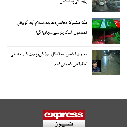
پھوار کی پیشگوئی
مکہ مشترکہ دفاعی معاہدہ، اسلام آباد کو برقی
قمقموں، اسکرینز سے سجادیا گیا
میر رضا کیس، میڈیکل بورڈ کی رپورٹ کے بعد نئی
تحقیقاتی کمیٹی قائم