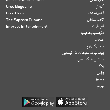
انٹر نیشنل
Business News in Urdu
کھیل
Urdu Magazine
انٹرٹینمنٹ
Urdu Blogs
لائف اسٹائل
The Express Tribune
ٹاپ ٹرینڈ
Express Entertainment
دلچسپ و عجیب
صحت
سونے کے نرخ
پیٹرولیم مصنوعات کی قیمتیں
سائنس و ٹیکنالوجی
بلاگ
بزنس
ویڈیوز
جرائم