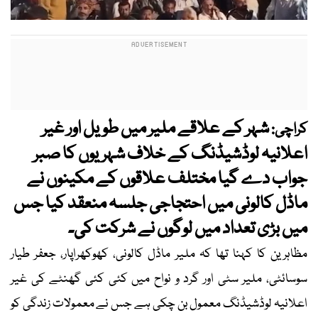
شہر کے علاقے ملیر میں طویل اور غیر
کراچی:
اعلانیہ لوڈشیڈنگ کے خلاف شہریوں کا صبر
جواب دے گیا مختلف علاقوں کے مکینوں نے
ماڈل کالونی میں احتجاجی جلسہ منعقد کیا جس
میں بڑی تعداد میں لوگوں نے شرکت کی۔
مظاہرین کا کہنا تھا کہ ملیر ماڈل کالونی، کھوکھراپار، جعفر طیار
سوسائٹی، ملیر سٹی اور گرد و نواح میں کئی کئی گھنٹے کی غیر
اعلانیہ لوڈشیڈنگ معمول بن چکی ہے جس نے معمولات زندگی کو