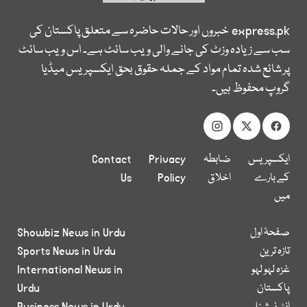
express.pk
خبروں اور حالات حاضرہ سے متعلق پاکستان کی
سب سے زیادہ وزٹ کی جانے والی ویب سائٹ ہے۔ اس ویب سائٹ
پر شائع شدہ تمام مواد کے جملہ حقوق بحق ایکسپریس میڈیا
گروپ محفوظ ہیں۔
ایکسپریس
ضابطہ
Privacy
Contact
کے بارے
اخلاق
Policy
Us
میں
صفحۂ اول
Showbiz News in Urdu
تازہ ترین
Sports News in Urdu
غزہ لہو لہو
International News in
پاکستان
Urdu