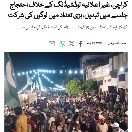
کراچی، غیر اعلانیہ لوڈشیڈنگ کے خلاف احتجاج
جلسے میں تبدیل، بڑی تعداد میں لوگوں کی شرکت
کھوکھراپار کے علاقے میں 10 گھنٹے سے زائد کی لوڈشیڈنگ کی جا رہی ہے
محمد شاہ میر خان
May 02, 2026