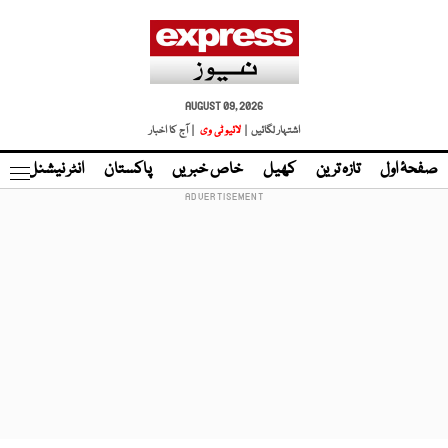
AUGUST 09, 2026
اشتہار لگائیں |
لائیو ٹی وی
| آج کا اخبار
صفحۂ اول
تازہ ترین
کھیل
خاص خبریں
پاکستان
انٹر نیشنل
ٹا