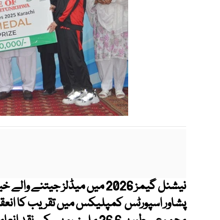
نیشنل گیمز 2026 میں میڈلز جیتن
پشاور
ا
سپورٹس کمپلیکس میں تقریب کا انعقا