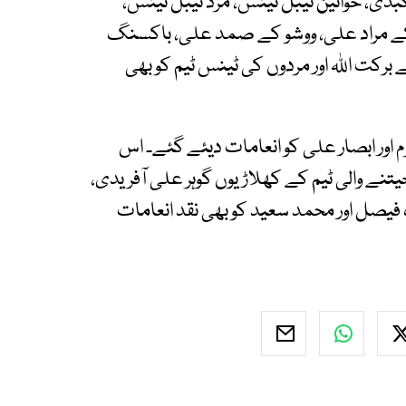
کبڈی، خواتین ٹیبل ٹینس، مرد ٹیبل ٹینس،
ن کے مراد علی، ووشو کے صمد علی، باکسنگ
رکت اللہ اور مردوں کی ٹینس ٹیم کو بھی
رم اور ابصار علی کو انعامات دیئے گئے۔ اس
جیتنے والی ٹیم کے کھلاڑیوں گوہر علی آفریدی،
شاہ فیصل اور محمد سعید کو بھی نقد انعامات