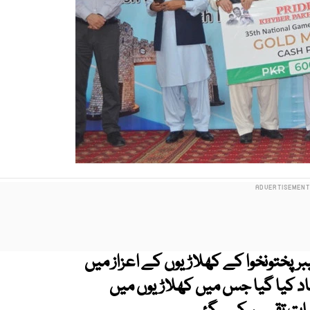
ے والے خیبرپختونخوا کے کھلاڑیوں کے اعزاز میں
د کیا گیا جس میں کھلاڑیوں میں