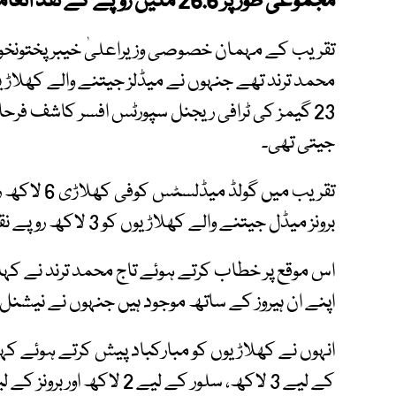
مجموعی طور پر 26.6 ملین روپے کے نقد انعامات تقسیم کیے گئے۔
تقریب کے مہمان خصوصی وزیراعلیٰ خیبرپختونخوا کے
محمد ترند تھے جنہوں نے میڈلز جیتنے والے کھلاڑیو
23 گیمز کی ٹرافی ریجنل سپورٹس افسر کاشف فرحا
جیتی تھی۔
برونز میڈل جیتنے والے کھلاڑیوں کو 3 لاکھ روپے نقد انعام دیا گیا۔
اس موقع پر خطاب کرتے ہوئے تاج محمد ترند نے کہ
اپنے ان ہیروز کے ساتھ موجود ہیں جنہوں نے نیشنل گ
انہوں نے کھلاڑیوں کو مبارکباد پیش کرتے ہوئے 