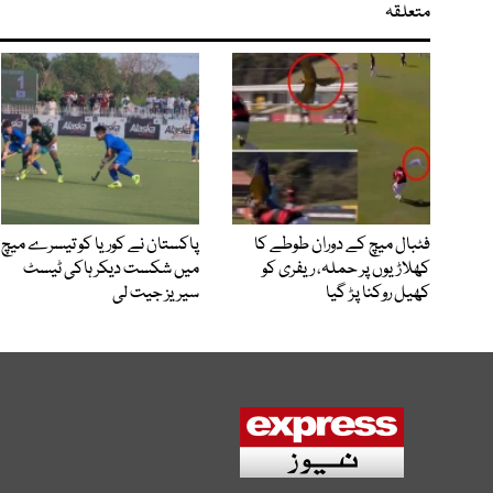
متعلقہ
فٹبال میچ کے دوران طوطے کا
پاکستان نے کوریا کو تیسرے میچ
کھلاڑیوں پر حملہ، ریفری کو
میں شکست دیکر ہاکی ٹیسٹ
کھیل روکنا پڑ گیا
سیریز جیت لی