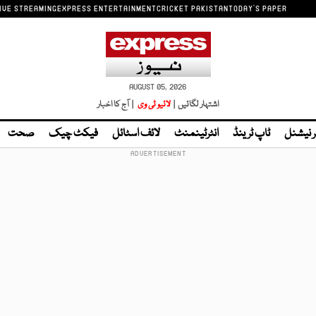
IVE STREAMING
EXPRESS ENTERTAINMENT
CRICKET PAKISTAN
TODAY'S PAPER
AUGUST 05, 2026
اشتہار لگائیں |
لائیو ٹی وی
| آج کا اخبار
ر نیشنل
ٹاپ ٹرینڈ
انٹرٹینمنٹ
لائف اسٹائل
فیکٹ چیک
صحت