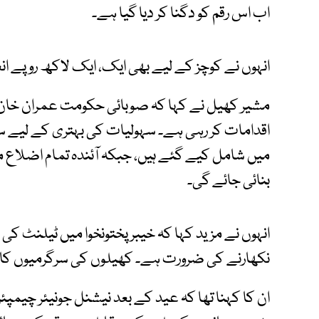
اب اس رقم کو دگنا کر دیا گیا ہے۔
انہوں نے کوچز کے لیے بھی ایک، ایک لاکھ روپے انعا
مشیر کھیل نے کہا کہ صوبائی حکومت عمران خان 
اقدامات کر رہی ہے۔ سہولیات کی بہتری کے لیے
میں شامل کیے گئے ہیں، جبکہ آئندہ تمام اضلاع 
بنائی جائے گی۔
انہوں نے مزید کہا کہ خیبرپختونخوا میں ٹیلنٹ کی 
نکھارنے کی ضرورت ہے۔ کھیلوں کی سرگرمیوں کا مق
ان کا کہنا تھا کہ عید کے بعد نیشنل جونیئر چیمپئن 