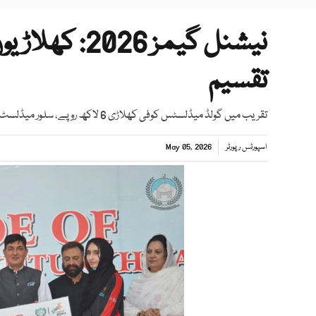
تقسیم
تقریب میں گولڈ میڈلسٹس کوفی کھلاڑی 6 لاکھ روپے، سلور میڈلسٹ کو 4 لاکھ روپے، برونز میڈلسٹ کو 3 لاکھ روپے نقد انعام دیا
اسپورٹس رپورٹر
May 05, 2026