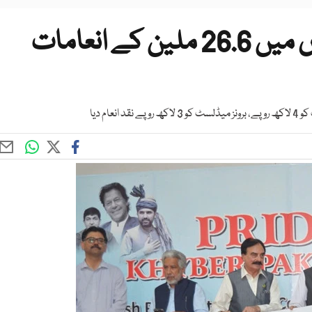
نیشنل گیمز 2026: کھلاڑیوں میں 26.6 ملین کے انعامات