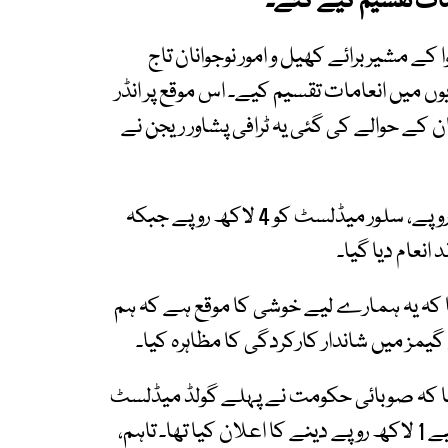
 مشیر برائے کھیل و امور نوجوانان تاج
ں میں انعامات تقسیم کیے۔ اس موقع پر انڈر
ن کے حوالے کی گئی یہ ٹرافی پشاور ریجن نے
تقریب میں گولڈ میڈلسٹس کوفی کھلاڑی 6 لاکھ روپے، سلور میڈلسٹ کو 4 لاکھ روپے جبکہ
ا کہ یہ ہمارے لیے خوشی کا موقع ہے کہ ہم
یمز میں شاندار کارکردگی کا مظاہرہ کیا۔
کہا کہ صوبائی حکومت نے پہلے گولڈ میڈلسٹ
کے لیے 3 لاکھ، سلور کے لیے 2 لاکھ اور برونز کے لیے 1 لاکھ روپے دینے کا اعلان کیا تھا۔ تاہم،