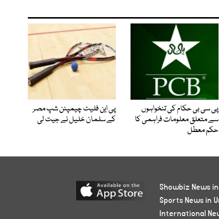
پی سی بی حکام کی تنخواہوں
پی این فلیٹ چیمپئن شپ مصر
سے متعلق معلومات فراہمی کا
کے سلمان خلیل نے جیت لی
حکم معطل
Showbiz News in
Sports News in U
International Ne