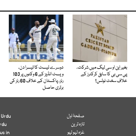
بغیر این او سی لیگ میں شرکت،
دوسرے ٹیسٹ کا تیسرا دن،
پی سی بی کا سابق کرکٹرز کے
ویسٹ انڈیز کے 6 وکٹوں پر 103
خلاف سخت نوٹس!
رنز، پاکستان کے خلاف 60 رنز کی
برتری حاصل
صفحۂ اول
 Urdu
تازہ ترین
rdu
غزہ لہو لہو
ws in