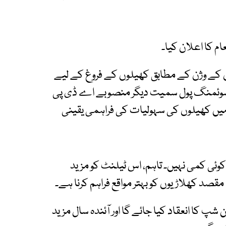
م کا اعلان کیا۔
کے وژن کے مطابق کھیلوں کے فروغ کے لیے
 سوئمنگ پول سمیت دیگر منصوبے اے ڈی پی
میں کھیلوں کی سہولیات کی فراہمی یقینی
کوئی کمی نہیں۔ تاہم، اس ٹیلنٹ کو مزید
صد کھلاڑیوں کو بہتر مواقع فراہم کرنا ہے۔
شپ کا انعقاد کیا جائے گا اور آئندہ سال مزید