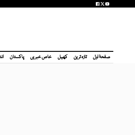
صفحۂ اول
تازہ ترین
کھیل
خاص خبریں
پاکستان
انٹ