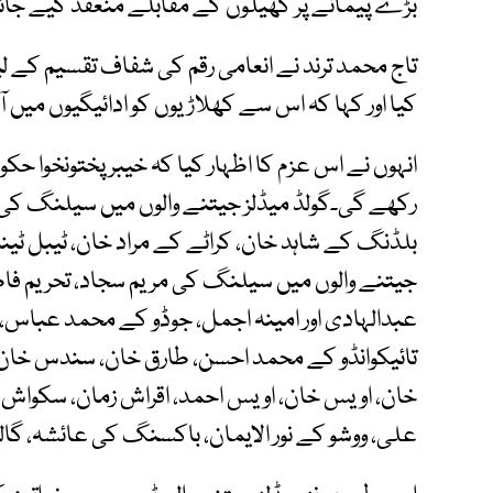
بڑے پیمانے پر کھیلوں کے مقابلے منعقد کیے جائ
تاج محمد ترند نے انعامی رقم کی شفاف تقسیم کے
کیا اور کہا کہ اس سے کھلاڑیوں کو ادائیگیوں میں 
انہوں نے اس عزم کا اظہار کیا کہ خیبرپختونخوا ح
رکھے گی۔گولڈ میڈلز جیتنے والوں میں سیلنگ کی
بلڈنگ کے شاہد خان، کراٹے کے مراد خان، ٹیبل ٹین
جیتنے والوں میں سیلنگ کی مریم سجاد، تحریم فا
عبدالہادی اور امینہ اجمل، جوڈو کے محمد عباس، 
تائیکوانڈو کے محمد احسن، طارق خان، سندس خان، 
خان، اویس خان، اویس احمد، اقراش زمان، سکواش ک
علی، ووشو کے نور الایمان، باکسنگ کی عائشہ، گال