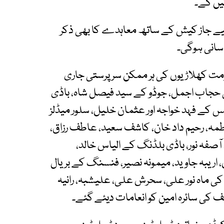
یں گے۔
 لیے جاز کیش کے ساتھ معاہدے کا بھی ذکر
آسانی ہوگی۔
کومت کھلاڑیوں کی ہر ممکن سرپرستی جاری
 حجاب اجمل، جوڈو کے سید فیصل شاہ، باڈی
س کے فہد خواجہ اور عثمان خلیل، سلور میڈلز
طمہ، رحیم داد خان، کاشف سعید، عاطف رزاق،
آصفہ نور، باڈی بلڈنگ کے الیاس خالد،
اریبہ جاوید، میمونہ نصیر، فنسنگ کے بریال
ی ماہ نور علی، سحرش علی، علیشبہ، رانیہ
ف کی سائرہ امین کو انعامات دیئے گئے۔