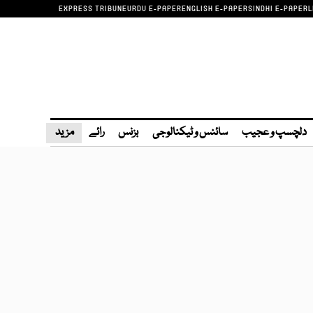
EXPRESS TRIBUNE
URDU E-PAPER
ENGLISH E-PAPER
SINDHI E-PAPER
L
دلچسپ و عجیب
سائنس و ٹیکنالوجی
بزنس
رائے
مزید