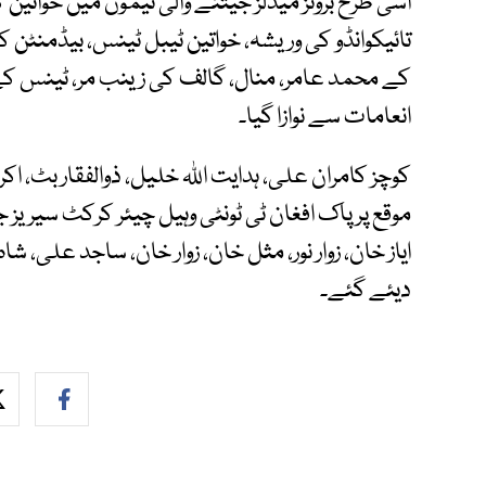
اسی طرح برونز میڈلز جیتنے والی ٹیموں میں خواتین 
تائیکوانڈو کی وریشہ، خواتین ٹیبل ٹینس، بیڈمنٹ
کے محمد عامر، منال، گالف کی زینب مر، ٹینس کے ب
انعامات سے نوازا گیا۔
کوچز کامران علی، ہدایت اللہ خلیل، ذوالفقار بٹ، اک
موقع پر پاک افغان ٹی ٹونٹی وہیل چیئر کرکٹ سیریز 
ایاز خان، زوار نور، مثل خان، زوار خان، ساجد علی، 
دیئے گئے۔