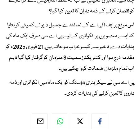
چکا ہے۔ ممبران کمیٹی نے کہا کہ غلط انفارمیشن دے کر ادارے
کو نقصان کرنے کے ذمہ داران کا تعین کیا گیا؟
اس موقع پر ایف آئی اے کے نمائندے جمیل دایو نے کمیٹی کو بتایا
کہ ایسے منصوبوں پر انکوائری کے لیے پی اے سی صرف ایک ماہ کی
ہدایات دے، تاخیر سے کیسز خراب ہو جاتے ہیں، 21 فروری 2025ء کو
مقدمہ درج ہوا اور کنٹریکٹرز سمیت 8 ملزمان کو گرفتار کیا گیا تاہم
اب تمام ملزمان ضمانت کروا چکے ہیں۔
پی اے سی نے سیکریٹری ہاؤسنگ کو ایک ماہ میں انکوائری اور ذمہ
داروں کا تعین کرنے کی ہدایات کردی۔