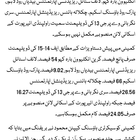
انکلیو ون بارہ کہو، لائف سٹائل ریزیڈنسی اپارٹمنٹس بیدیاں روڈ لاہور،
پارک روڈ ہاؤسنگ اسکیم، چکلالہ ہائٹس ریزیڈینشل اپارٹمنٹس، سری
نگر ہائی وے پر جی 13کی ڈویلپمنٹ سمیت راولپنڈی ائیرپورٹ کے
اسکائی لائن منصوبے مکمل نہیں ہو سکے۔
کمیٹی میں پیش دستاویزات کے مطابق ایف 14-15 کی ڈویلپمنٹ
صرف پانچ فیصد، گرین انکلیو ون بارہ کہو 54 فیصد، لائف اسٹائل
ریزیڈنسی اپارٹمنٹس بیدیاں روڈ لاہور 9.02فیصد، پارک روڈ ہاؤسنگ
اسکیم 66 فیصد، چکلالہ ہائٹس ریزیڈینشل اپارٹمنٹس
26.56فیصد، سری نگر ہائی وے پر جی 13کی ڈویلپمنٹ16.27
فیصد جبکہ راولپنڈی ائیرپورٹ کے اسکائی لائن منصوبے پر
صرف24.05فیصد کام مکمل ہوسکاہے۔
کمیٹی کو سیکرٹری ہاؤسنگ کیپٹن محمود نے بریفنگ میں بتایا کہ
کوشش ہے جلد منصوبے بیک آن ٹریک کر دیں گے، جن الا ٹیز نے