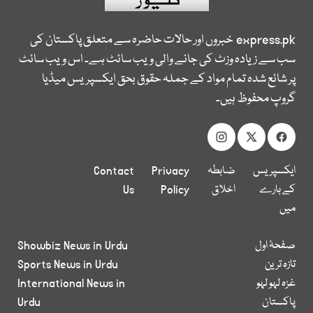
express.pk
خبروں اور حالات حاضرہ سے متعلق پاکستان کی
سب سے زیادہ وزٹ کی جانے والی ویب سائٹ ہے۔ اس ویب سائٹ
پر شائع شدہ تمام مواد کے جملہ حقوق بحق ایکسپریس میڈیا
گروپ محفوظ ہیں۔
ایکسپریس
ضابطہ
Privacy
Contact
کے بارے
اخلاق
Policy
Us
میں
صفحۂ اول
Showbiz News in Urdu
تازہ ترین
Sports News in Urdu
غزہ لہو لہو
International News in
پاکستان
Urdu