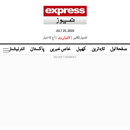
JULY 25, 2026
اشتہار لگائیں |
لائیو ٹی وی
| آج کا اخبار
صفحۂ اول
تازہ ترین
کھیل
خاص خبریں
پاکستان
انٹر نیشنل
ٹا