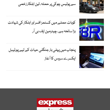
سے پولیس چوکی پر حملہ، تین اہلکار زخمی
کوہاٹ حملے میں کسٹمز افسر اور اہلکار کی شہادت
بڑا سانحہ ہے، چیئرمین ایف بی آر
پنجاب میں پہلی بار جنگلی حیات کے لیے پورٹیبل
ایکسرے سروس کا آغاز