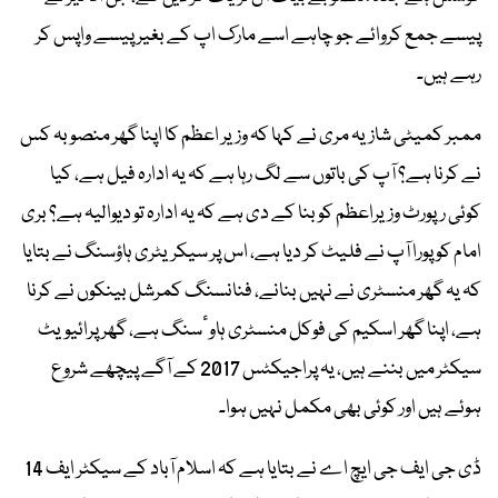
پیسے جمع کروائے جو چاہے اسے مارک اپ کے بغیر پیسے واپس کر
رہے ہیں۔
ممبر کمیٹی شازیہ مری نے کہا کہ وزیر اعظم کا اپنا گھر منصوبہ کس
نے کرنا ہے؟ آپ کی باتوں سے لگ رہا ہے کہ یہ ادارہ فیل ہے، کیا
کوئی رپورٹ وزیراعظم کو بنا کے دی ہے کہ یہ ادارہ تو دیوالیہ ہے؟ بری
امام کو پورا آپ نے فلیٹ کر دیا ہے، اس پر سیکریٹری ہاؤسنگ نے بتایا
کہ یہ گھر منسٹری نے نہیں بنانے، فنانسنگ کمرشل بینکوں نے کرنا
ہے، اپنا گھر اسکیم کی فوکل منسٹری ہاوٴسنگ ہے، گھر پرائیویٹ
سیکٹر میں بننے ہیں، یہ پراجیکٹس 2017 کے آگے پیچھے شروع
ہوئے ہیں اور کوئی بھی مکمل نہیں ہوا۔
ڈی جی ایف جی ایچ اے نے بتایا ہے کہ اسلام آباد کے سیکٹر ایف 14