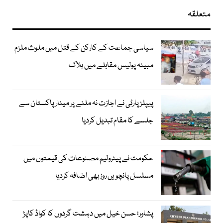
متعلقہ
سیاسی جماعت کے کارکن کے قتل میں ملوث ملزم
مبینہ پولیس مقابلے میں ہلاک
پیپلزپارٹی نے اجازت نہ ملنے پر مینار پاکستان سے
جلسے کا مقام تبدیل کردیا
حکومت نے پیٹرولیم مصنوعات کی قیمتوں میں
مسلسل پانچویں روز بھی اضافہ کردیا
پشاور؛ حسن خیل میں دہشت گردوں کا کواڈ کاپڑ