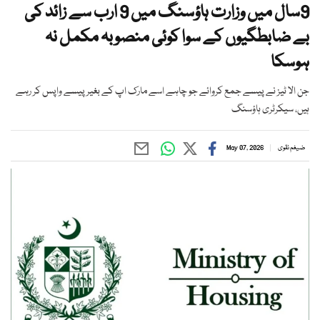
9سال میں وزارت ہاؤسنگ میں 9 ارب سے زائد کی
بے ضابطگیوں کے سوا کوئی منصوبہ مکمل نہ
ہوسکا
جن الا ٹیز نے پیسے جمع کروائے جو چاہے اسے مارک اپ کے بغیر پیسے واپس کر رہے
ہیں، سیکرٹری ہاؤسنگ
ضیغم نقوی
May 07, 2026