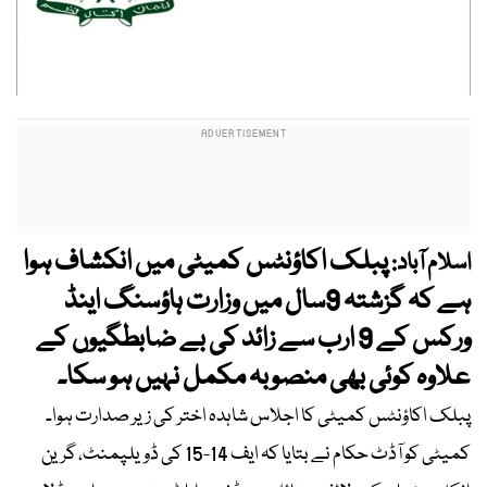
پبلک اکاؤنٹس کمیٹی میں انکشاف ہوا
اسلام آباد:
ہے کہ گزشتہ 9سال میں وزارت ہاؤسنگ اینڈ
ورکس کے 9 ارب سے زائد کی بے ضابطگیوں کے
علاوہ کوئی بھی منصوبہ مکمل نہیں ہو سکا۔
پبلک اکاؤنٹس کمیٹی کا اجلاس شاہدہ اختر کی زیر صدارت ہوا۔
کمیٹی کو آڈٹ حکام نے بتایا کہ ایف 14-15 کی ڈویلپمنٹ، گرین