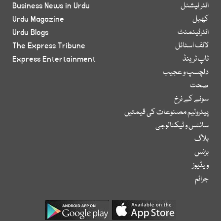
انٹر نیشنل
Business News in Urdu
کھیل
Urdu Magazine
انٹرٹینمنٹ
Urdu Blogs
لائف اسٹائل
The Express Tribune
ٹاپ ٹرینڈ
Express Entertainment
دلچسپ و عجیب
صحت
سونے کے نرخ
پیٹرولیم مصنوعات کی قیمتیں
سائنس و ٹیکنالوجی
بلاگ
بزنس
ویڈیوز
جرائم