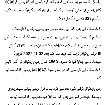
ایف 15 کا منصوبہ اب نئے کنٹریکٹر کو دیا ہے، این ایل سی کو 3600
کنال زمین 10 مئی کو حوالے کرنا ہے، 8 ہزار کنال کا پارک روڈ ہاؤسنگ
اسکیم 2028 میں مکمل ہوگا۔
آڈٹ حکام نے بتایا کہ انہی منصوبوں میں سے پارک روڈ ہاؤسنگ
اسکیم کے حوالے سے ابتدائی سروے میں بے ضابطگیاں سامنے آئیں
جس سے قومی خزانے کو 4,775ارب کا نقصان ہوا ہے، 8194 کنال
15مرلے ایکوائر کرنے کے فیصلے کے بعد 02-11-2022 کو بورڈ
میٹنگ میں بتایا گیا کہ صرف 4500 کنال زمین ایکوائر کی گئی تاہم
آڈٹ حکام نے کہا ہے کہ دراصل صرف1047کنال زمین کا قبضہ لیا
گیا۔
زمین ایکوائر کرنے کے معاملے کو درست قرار دیتے ہوئے سیکریٹری
ہاؤسنگ اینڈ ورکس نے بتایا کہ اب 90 فیصد زمین کا قبضہ لیا جا