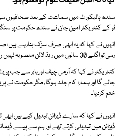
کیا تاکہ اصل حقیقت عوام کو معلوم ہو۔
سندھ ہائیکورٹ میں سماعت کے بعد صحافیوں سے غی
ٹو کے کنٹریکٹر امین جان نے سندھ حکومت پر سنگی
انہوں نے کہا کہ یہ ابھی صرف سڑک بنارہے ہیں اصل 
رہی تو اگلے 30 سالوں میں ریڈ لائن منصوبہ نہیں ںن سکے گا۔
کنٹریکٹر نے کہا کہ آرمی چیف اور باہر سے جب پری
جائے گا اور ہمارا کام جلد ہوگا، مگر حکومت نے پریش
ختم کردیا۔
انہوں نے کہا کہ سارے ڈیزائن تبدیل کیے ہیں ابھی 
ڈیزائن میں تبدیلی کرتے تھے اور ہم سے پیسے ڈیما