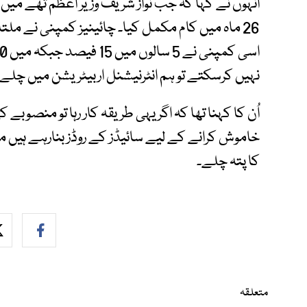
26 ماہ میں کام مکمل کیا۔ چائینیز کمپنی نے ملتا
نہیں کرسکتے تو ہم انٹرنیشنل اربیٹریشن میں چلے ج
خاموش کرانے کے لیے سائیڈز کے روڈز بنارہے ہیں 
کا پتہ چلے۔
متعلقہ