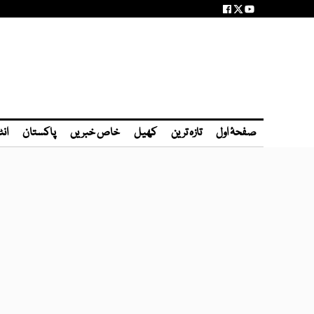
صفحۂ اول
تازہ ترین
کھیل
خاص خبریں
پاکستان
انٹ