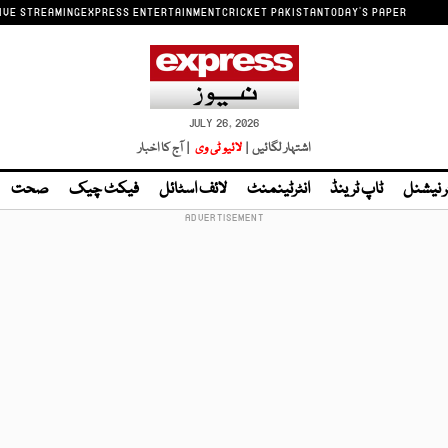
IVE STREAMING
EXPRESS ENTERTAINMENT
CRICKET PAKISTAN
TODAY'S PAPER
JULY 26, 2026
اشتہار لگائیں |
لائیو ٹی وی
| آج کا اخبار
ر نیشنل
ٹاپ ٹرینڈ
انٹرٹینمنٹ
لائف اسٹائل
فیکٹ چیک
صحت