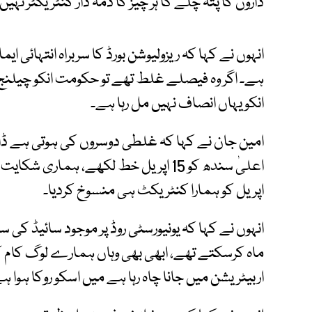
داروں کا پتہ چلے گا ہر چیز کا ذمہ دار کنٹریکٹر نہیں 
انہوں نے کہا کہ ریزولیوشن بورڈ کا سربراہ انتہائی 
ہے۔ اگر وہ فیصلے غلط تھے تو حکومت انکو چیلنج 
انکو یہاں انصاف نہیں مل رہا ہے۔
امین جان نے کہا کہ غلطی دوسروں کی ہوتی ہے ڈال ہ
اپریل کو ہمارا کنٹریکٹ ہی منسوخ کردیا۔
انہوں نے کہا کہ یونیورسٹی روڈ پر موجود سائیڈ کی سڑ
ماہ کرسکتے تھے، ابھی بھی وہاں ہمارے لوگ کام کر
اربیٹریشن میں جانا چاہ رہا ہے میں اسکو روکا ہوا ہ