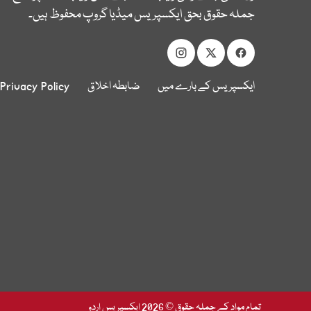
جملہ حقوق بحق ایکسپریس میڈیا گروپ محفوظ ہیں۔
ایکسپریس کے بارے میں
ضابطہ اخلاق
Privacy Policy
تمام مواد کے جملہ حقوق © 2026 ایکسپریس اردو