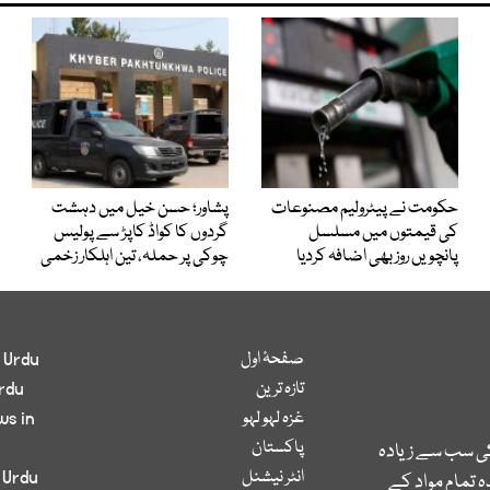
حکومت نے پیٹرولیم مصنوعات
پشاور؛ حسن خیل میں دہشت
کی قیمتوں میں مسلسل
گردوں کا کواڈ کاپڑ سے پولیس
پانچویں روز بھی اضافہ کردیا
چوکی پر حملہ، تین اہلکار زخمی
صفحۂ اول
 Urdu
تازہ ترین
rdu
غزہ لہو لہو
ws in
پاکستان
کی سب سے زیادہ
انٹر نیشنل
 Urdu
 تمام مواد کے