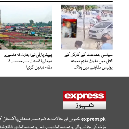
سیاسی جماعت کے کارکن کے
پیپلزپارٹی نے اجازت نہ ملنے پر
قتل میں ملوث ملزم مبینہ
مینار پاکستان سے جلسے کا
پولیس مقابلے میں ہلاک
مقام تبدیل کردیا
express.pk
خبروں اور حالات حاضرہ سے متعلق پاکستان 
وزٹ کی جانے والی ویب سائٹ ہے۔ اس ویب سائٹ پر شائع شدہ