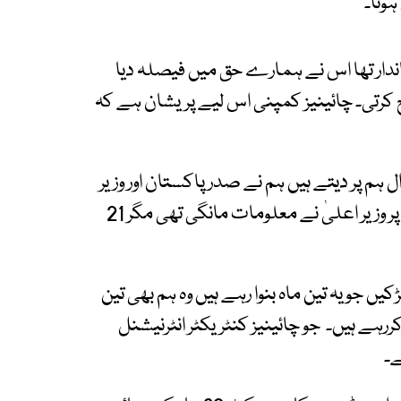
ہوتا۔
ایماندار تھا اس نے ہمارے حق میں فیصلہ دیا
کرتی۔ چائینیز کمپنی اس لیے پریشان ہے کہ
م پر دیتے ہیں ہم نے صدر پاکستان اور وزیر
اعلیٰ سندھ کو 15 اپریل خط لکھے، ہماری شکایت پر وزیر اعلیٰ نے معلومات مانگی تھی مگر 21
کیں جو یہ تین ماہ بنوا رہے ہیں وہ ہم بھی تین
رہے ہیں۔ جو چائینیز کنٹریکٹر انٹرنیشنل
ے۔