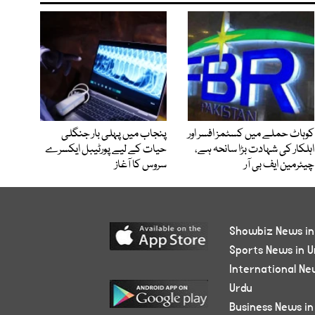
کوہاٹ حملے میں کسٹمز افسر اور
پنجاب میں پہلی بار جنگلی
اہلکار کی شہادت بڑا سانحہ ہے،
حیات کے لیے پورٹیبل ایکسرے
چیئرمین ایف بی آر
سروس کا آغاز
Showbiz News in
Sports News in U
International Ne
Urdu
Business News in