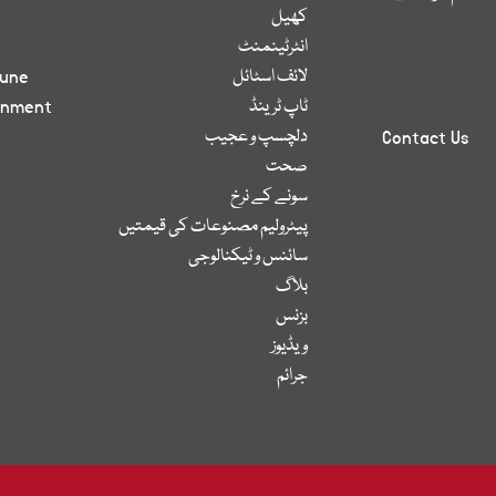
کھیل
انٹرٹینمنٹ
لائف اسٹائل
bune
ٹاپ ٹرینڈ
inment
دلچسپ و عجیب
Contact Us
صحت
سونے کے نرخ
پیٹرولیم مصنوعات کی قیمتیں
سائنس و ٹیکنالوجی
بلاگ
بزنس
ویڈیوز
جرائم