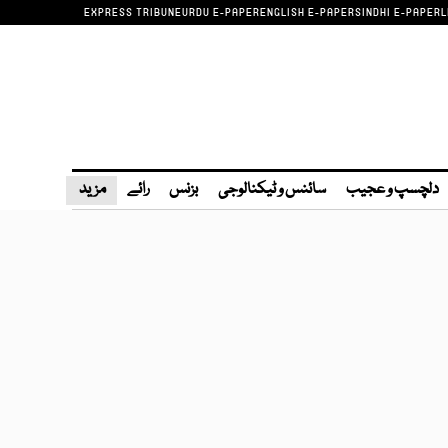
EXPRESS TRIBUNE
URDU E-PAPER
ENGLISH E-PAPER
SINDHI E-PAPER
L
دلچسپ و عجیب
سائنس و ٹیکنالوجی
بزنس
رائے
مزید