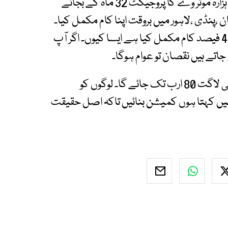
انہوں نے کہا کہ جب نواز شریف وزیر اعظم تھے میں ہزارہ موٹر وے کا پروجیکٹ 32 ماہ کے بجائے
ن ،پنڈی ،لاہور میں بروقت اپنا کام مکمل کیا۔
اسی کمپنی نے 5 سالوں میں 15 فیصد جبکہ میں 40 فیصد کام مکمل کیا ہے ایسا کیوں۔ اگر آپ
اتے ہیں نقصان تو عوام ہوگا۔
اُن کا کہنا تھا کہ اگر یہی طریقہ کار رہا تو منصوبے کی لاگت 80 ارب تک جائے گا۔ لوگوں کو
میں کہتا ہوں کمیشن بنائیں تاکہ اصل حقیقت