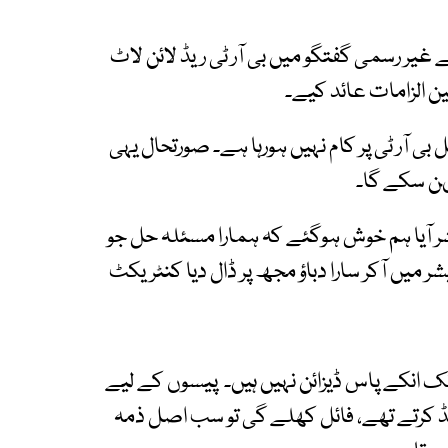
ر رسمی گفتگو میں بی آر ٹی ریڈ لائن لاٹ
ن الزامات عائد کیے۔
بی آر ٹی پر کام نہیں ہورہا ہے۔ صورتحال یہی
شر آیا ہم خوش ہوگئے کہ ہمارا مسئلہ حل جو
ر میں آکر سارا دباؤ مجھ پر ڈال دیا کنٹریکٹ
تک انکے پاس ڈیزائن نہیں ہیں۔ پیسوں کے لیے
نڈ کرتے تھے، فائل کھلے گی تو سب اصل ذمہ