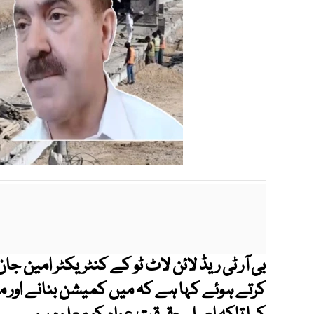
بی آر ٹی ریڈ لائن لاٹ ٹو کے کنٹریکٹر امین 
کرتے ہوئے کہا ہے کہ میں کمیشن بنانے اور م