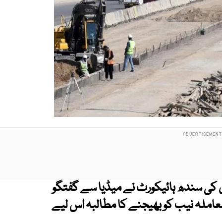
جان کی سندھ ہائیکورٹ نے میڈیا سے گفتگو
عاملہ نیب کو بھیجنے کا مطالبہ اس لیے