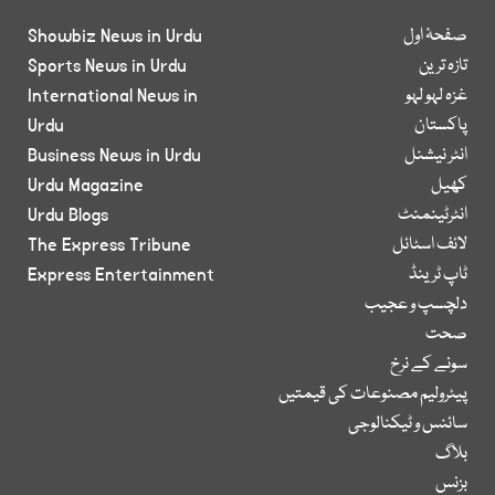
صفحۂ اول
Showbiz News in Urdu
تازہ ترین
Sports News in Urdu
غزہ لہو لہو
International News in
پاکستان
Urdu
انٹر نیشنل
Business News in Urdu
کھیل
Urdu Magazine
انٹرٹینمنٹ
Urdu Blogs
لائف اسٹائل
The Express Tribune
ٹاپ ٹرینڈ
Express Entertainment
دلچسپ و عجیب
صحت
سونے کے نرخ
پیٹرولیم مصنوعات کی قیمتیں
سائنس و ٹیکنالوجی
بلاگ
بزنس