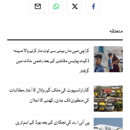
متعلقہ
کراچی میں ماں بیٹے سے لوٹ مار کرنے والا مبینہ
ڈکیت پولیس مقابلے کے بعد زخمی حالت میں
گرفتار
گڈز ٹرانسپورٹ کی ملک گیر ہڑتال کا آغاز، مطالبات
کی منظوری تک جاری رکھنے کا اعلان
پی آئی اے کی نجکاری کے بعد بورڈ کے اہم ترین