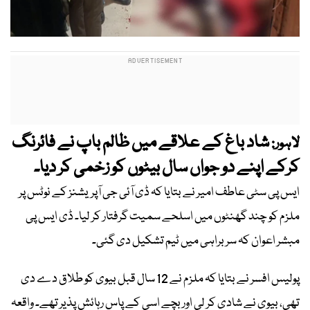
شاد باغ کے علاقے میں ظالم باپ نے فائرنگ
لاہور:
کرکے اپنے دو جواں سال بیٹوں کو زخمی کر دیا۔
ایس پی سٹی عاطف امیر نے بتایا کہ ڈی آئی جی آپریشنز کے نوٹس پر
ملزم کو چند گھنٹوں میں اسلحے سمیت گرفتار کر لیا۔ ڈی ایس پی
مبشر اعوان کہ سربراہی میں ٹیم تشکیل دی گئی۔
پولیس افسر نے بتایا کہ ملزم نے 12 سال قبل بیوی کو طلاق دے دی
تھی، بیوی نے شادی کر لی اور بچے اسی کے پاس رہائش پذیر تھے۔ واقعہ