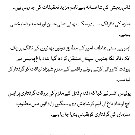
ذاتی رنجش کی شاخسانہ ہے تاہم مزید تحقیقات کی جا رہی ہیں۔
ملزم کی فائرنگ سے دو سگے بھائی علی حسن اور احمد رضا زخمی
ہوئے۔
ایس پی سٹی عاطف امیر کے مطابق دونوں بھائیوں کی ٹانگ پر ایک
ایک فائر لگا جنہیں اسپتال منتقل کر دیا گیا، شاد باغ پولیس نے
بروقت کارروائی کرتے ہوئے واقعے کے ملزم شہزاد لیاقت کو گرفتار کر
لیا ہے۔
پولیس افسر نے کہا کہ اقدام قتل کے ملزم کی بروقت گرفتاری پر ایس
ایچ او شاد باغ اور ٹیم کو شاباش دی، سنگین وارداتوں میں مطلوب
ملزمان کی گرفتاری کو یقینی بنایا جا رہا ہے۔