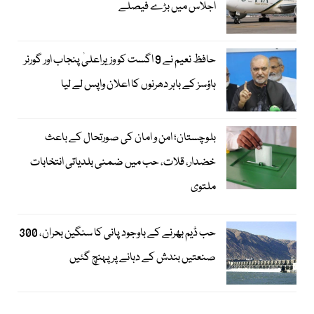
اجلاس میں بڑے فیصلے
حافظ نعیم نے 9 اگست کو وزیراعلیٰ پنجاب اور گورنر
ہاؤسز کے باہر دھرنوں کا اعلان واپس لے لیا
بلوچستان؛ امن و امان کی صورتحال کے باعث
خضدار، قلات، حب میں ضمنی بلدیاتی انتخابات
ملتوی
حب ڈیم بھرنے کے باوجود پانی کا سنگین بحران، 300
صنعتیں بندش کے دہانے پر پہنچ گئیں