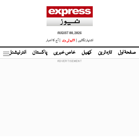
AUGUST 08, 2026
اشتہار لگائیں |
لائیو ٹی وی
| آج کا اخبار
صفحۂ اول
تازہ ترین
کھیل
خاص خبریں
پاکستان
انٹر نیشنل
ٹا