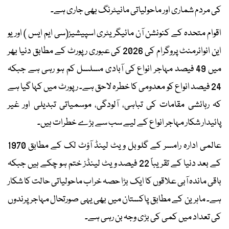
کی مردم شماری اور ماحولیاتی مانیٹرنگ بھی جاری ہے۔
اقوام متحدہ کے کنونشن آن مائیگریٹری اسپیشیز(سی ایم ایس ) اور یو
این انوائرمنٹ پروگرام کی 2026 کی عبوری رپورٹ کے مطابق دنیا بھر
میں 49 فیصد مہاجر انواع کی آبادی مسلسل کم ہو رہی ہے جبکہ
24 فیصد انواع کو معدومی کا خطرہ لاحق ہے۔ رپورٹ میں کہا گیا ہے
کہ رہائشی مقامات کی تباہی، آلودگی، موسمیاتی تبدیلی اور غیر
پائیدار شکار مہاجر انواع کے لیے سب سے بڑے خطرات ہیں۔
عالمی ادارہ رامسر کے گلوبل ویٹ لینڈ آؤٹ لک کے مطابق 1970
کے بعد دنیا کے تقریباً 22 فیصد ویٹ لینڈز ختم ہو چکے ہیں جبکہ
باقی ماندہ آبی علاقوں کا ایک بڑا حصہ خراب ماحولیاتی حالت کا شکار
ہے۔ ماہرین کے مطابق پاکستان میں بھی یہی صورتحال مہاجر پرندوں
کی تعداد میں کمی کی بڑی وجہ بن رہی ہے۔