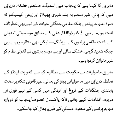
ماہرین کا کہنا ہے کہ پنجاب میں اسموگ، صنعتی فضلہ، دریاؤں
میں کم پانی، غیر منصوبہ بند شہری پھیلاؤ اور زرعی کیمیکلز نہ
صرف مہاجر پرندوں بلکہ مقامی جنگلی حیات کے لیے بھی خطرناک
ثابت ہو رہے ہیں۔ ڈاکٹر ذوالفقار علی کے مطابق موسمیاتی تبدیلی
کے باعث مقامی پرندوں کے بریڈنگ سائیکل بھی متاثر ہو رہے ہیں
جبکہ شدید گرمی، خشک سالی اور بے موسم بارشوں نے قدرتی نظام کو
غیر متوازن کر دیا ہے۔
ماہرین ماحولیات نے حکومت سے مطالبہ کیا ہے کہ ویٹ لینڈز کے
تحفظ، دریاؤں میں ماحولیاتی بہاؤ کی بحالی، غیر قانونی شکار پر سخت
پابندی، جنگلات کے فروغ اور آلودگی میں کمی کے لیے فوری اور
مربوط اقدامات کیے جائیں تاکہ پاکستان خصوصاً پنجاب کو دوبارہ
مہاجر پرندوں کے محفوظ مسکن کے طور پر بحال کیا جا سکے۔