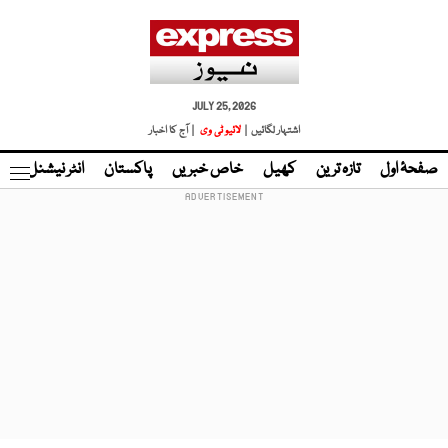
JULY 25, 2026
اشتہار لگائیں |
لائیو ٹی وی
| آج کا اخبار
صفحۂ اول
تازہ ترین
کھیل
خاص خبریں
پاکستان
انٹر نیشنل
ٹا