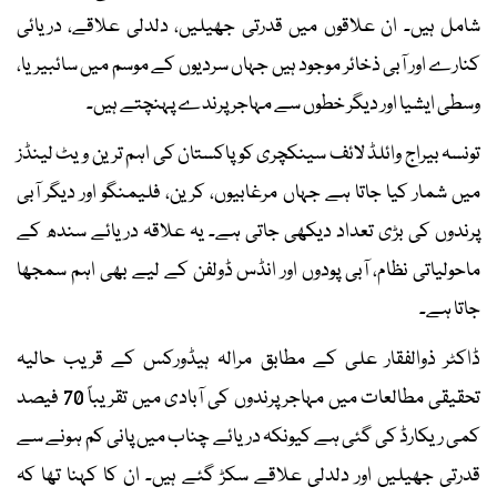
شامل ہیں۔ ان علاقوں میں قدرتی جھیلیں، دلدلی علاقے، دریائی
کنارے اور آبی ذخائر موجود ہیں جہاں سردیوں کے موسم میں سائبیریا،
وسطی ایشیا اور دیگر خطوں سے مہاجر پرندے پہنچتے ہیں۔
تونسہ بیراج وائلڈ لائف سینکچری کو پاکستان کی اہم ترین ویٹ لینڈز
میں شمار کیا جاتا ہے جہاں مرغابیوں، کرین، فلیمنگو اور دیگر آبی
پرندوں کی بڑی تعداد دیکھی جاتی ہے۔ یہ علاقہ دریائے سندھ کے
ماحولیاتی نظام، آبی پودوں اور انڈس ڈولفن کے لیے بھی اہم سمجھا
جاتا ہے۔
ڈاکٹر ذوالفقار علی کے مطابق مرالہ ہیڈورکس کے قریب حالیہ
تحقیقی مطالعات میں مہاجر پرندوں کی آبادی میں تقریباً 70 فیصد
کمی ریکارڈ کی گئی ہے کیونکہ دریائے چناب میں پانی کم ہونے سے
قدرتی جھیلیں اور دلدلی علاقے سکڑ گئے ہیں۔ ان کا کہنا تھا کہ