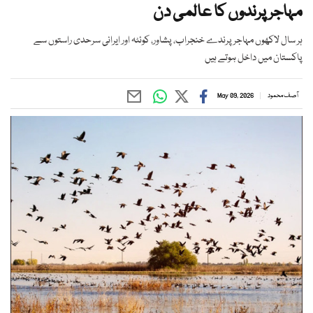
مہاجر پرندوں کا عالمی دن
ہر سال لاکھوں مہاجر پرندے خنجراب، پشاور، کوئٹہ اور ایرانی سرحدی راستوں سے
پاکستان میں داخل ہوتے ہیں
آصف محمود
May 09, 2026