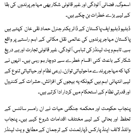
اسموگ، فضائی آلودگی اور غیر قانونی شکار بھی مہاجر پرندوں کی بقا
کے لیے بڑے خطرات بن چکے ہیں۔
ڈبلیو ڈبلیو ایف پاکستان کے ڈائریکٹر جنرل حماد نقی خان کہتے ہیں
پاکستان مہاجر پرندوں کی عالمی نقل مکانی کے اہم راستے پر واقع
ہے، تاہم ویٹ لینڈز کی تباہی، آلودگی، غیر قانونی تجارت اور بے دریغ
شکار کے باعث کئی اقسام خطرے سے دوچار ہو رہی ہیں۔ انہوں نے
کہا کہ مہاجر پرندے ماحولیاتی توازن، زرعی نظام اور حیاتیاتی تنوع کے
لیے انتہائی اہم ہیں کیونکہ یہ بیجوں کی افزائش، حشرات کے کنٹرول
اور قدرتی نظام کے استحکام میں کردار ادا کرتے ہیں۔
پنجاب حکومت اور محکمہ جنگلی حیات نے ان رامسر سائٹس کے
تحفظ اور بحالی کے لیے مختلف اقدامات شروع کیے ہیں۔ پنجاب
وائلڈ لائف اینڈ پارکس ڈپارٹمنٹ کے ترجمان کے مطابق ویٹ لینڈز