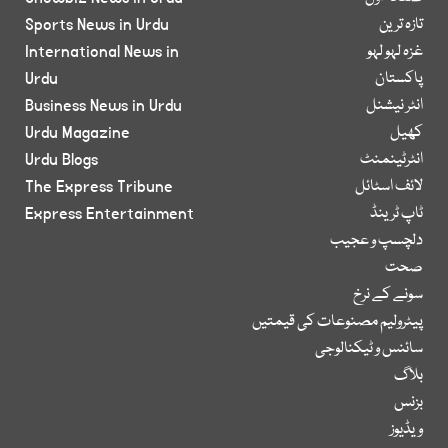
تازہ ترین
Sports News in Urdu
غزہ لہو لہو
International News in
پاکستان
Urdu
انٹر نیشنل
Business News in Urdu
کھیل
Urdu Magazine
انٹرٹینمنٹ
Urdu Blogs
لائف اسٹائل
The Express Tribune
ٹاپ ٹرینڈ
Express Entertainment
دلچسپ و عجیب
صحت
سونے کے نرخ
پیٹرولیم مصنوعات کی قیمتیں
سائنس و ٹیکنالوجی
بلاگ
بزنس
ویڈیوز