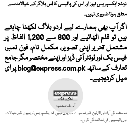
نوٹ: ایکسپریس نیوز اور اس کی پالیسی کا اس بلاگر کے خیالات سے
متفق ہونا ضروری نہیں۔
اگر آپ بھی ہمارے لیے اردو بلاگ لکھنا چاہتے
ہیں تو قلم اٹھائیے اور 800 سے 1,200 الفاظ پر
مشتمل تحریر اپنی تصویر، مکمل نام، فون نمبر،
فیس بک اور ٹوئٹر آئی ڈیز اور اپنے مختصر مگر جامع
تعارف کے ساتھ
blog@express.com.pk
پر ای
میل کردیجیے۔
تحریر کردہ
آصف محمود
مصنف کی آراء اور قارئین کے تبصرے ضروری نہیں کہ ایکسپریس ٹریبیون کے خیالات
اور پالیسیوں کی نمائندگی کریں۔