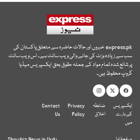
express.pk
خبروں اور حالات حاضرہ سے متعلق پاکستان کی
سب سے زیادہ وزٹ کی جانے والی ویب سائٹ ہے۔ اس ویب سائٹ
پر شائع شدہ تمام مواد کے جملہ حقوق بحق ایکسپریس میڈیا
گروپ محفوظ ہیں۔
ایکسپریس
ضابطہ
Privacy
Contact
کے بارے
اخلاق
Policy
Us
میں
صفحۂ اول
Showbiz News in Urdu