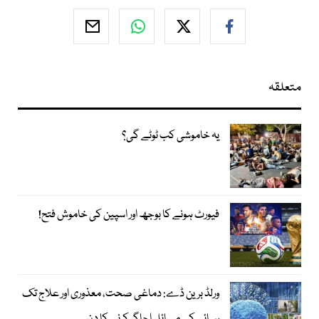
متعلقہ
یہ خاموشی کب ٹوٹے گی؟
فیورٹ ہونے کا بوجھ اور اسپین کی خاموش فتح!
ورلڈ برین ڈے: دماغی صحت، معذوری اور علاج تک