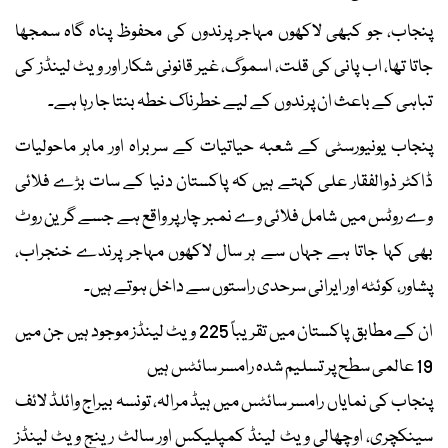
پنجاب، جو کبھی لاکھوں مہاجر پرندوں کی محفوظ پناہ گاہ سمجھا
جاتا تھا، اب پانی کی قلت، اسموگ، غیر قانونی شکار اور ویٹ لینڈز کی
تباہی کے باعث ان پرندوں کے لیے خطرناک خطہ بنتا جا رہا ہے۔
پنجاب یونیورسٹی کے شعبہ حیاتیات کے سربراہ اور ماہر ماحولیات
ڈاکٹر ذوالفقار علی کہتے ہیں کہ پاکستان دنیا کے سات بڑے فلائی
وے روٹس میں شامل فلائی وے نمبر چار پر واقع ہے جسے گرین روٹ
بھی کہا جاتا ہے جہاں سے ہر سال لاکھوں مہاجر پرندے خنجراب،
پشاور، کوئٹہ اور ایرانی سرحدی راستوں سے داخل ہوتے ہیں۔
ان کے مطابق پاکستان میں تقریباً 225 ویٹ لینڈز موجود ہیں جن میں
19 عالمی سطح پر تسلیم شدہ رامسر سائٹس ہیں
پنجاب کی نمایاں رامسر سائٹس میں ہیڈ مرالہ، تونسہ بیراج وائلڈ لائف
سینکچری، اوچھالی ویٹ لینڈ کمپلیکس اور سالٹ رینج ویٹ لینڈز