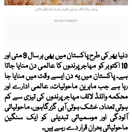
پنجاب وائلڈ لائف نے نوٹی فکیشن جاری کردیا (فوٹو : فائل)
دنیا بھر کی طرح پاکستان میں بھی ہر سال 9 مئی اور
10 اکتوبر کو مہاجر پرندوں کا عالمی دن منایا جاتا
ہے۔ پاکستان میں یہ دن ایسے وقت میں منایا جا
رہا ہے جب ماہرین ماحولیات، عالمی ادارے اور
محکمہ وائلڈ لائف مہاجر پرندوں کی تیزی سے کم
ہوتی تعداد، خشک ہوتی آبی گزرگاہوں، ماحولیاتی
آلودگی اور موسمیاتی تبدیلی کو ایک سنگین
ماحولیاتی بحران قرار دے رہے ہیں۔