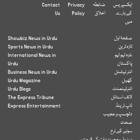
ایکسپریس
ضابطہ
Privacy
Contact
کے بارے
اخلاق
Policy
Us
میں
صفحۂ اول
Showbiz News in Urdu
تازہ ترین
Sports News in Urdu
غزہ لہو لہو
International News in
پاکستان
Urdu
انٹر نیشنل
Business News in Urdu
کھیل
Urdu Magazine
انٹرٹینمنٹ
Urdu Blogs
لائف اسٹائل
The Express Tribune
ٹاپ ٹرینڈ
Express Entertainment
دلچسپ و عجیب
صحت
سونے کے نرخ
پیٹرولیم مصنوعات کی قیمتیں