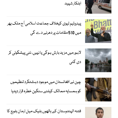
اہلکار شہید
پیٹرولیم لیوی کیخلاف جماعت اسلامی آج ملک بھر
میں 510 مقامات پر دھرنے دے گی
لاہور میں مزید بارش ہوگی یا نہیں، نئی پیشگوئی کر
دی گئی
چین نے افغانستان میں موجود دہشتگرد تنظیموں
کو ہمسایہ ممالک کیلئے سنگین خطرہ قرار دیدیا
فتنہ الہندوستان کے ہاتھوں بلیک میل ارمان بلوچ کا