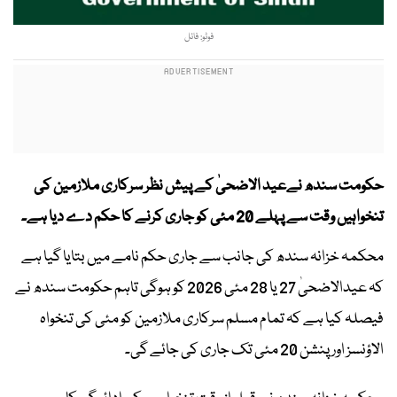
فوٹو: فائل
حکومت سندھ نے​عید الاضحیٰ کے پیش نظر سرکاری ملازمین کی
تنخواہیں وقت سے پہلے 20 مئی کو جاری کرنے کا حکم دے دیا ہے۔
محکمہ خزانہ سندھ کی جانب سے جاری حکم نامے میں بتایا گیا ہے
کہ عیدالاضحیٰ 27 یا 28 مئی 2026 کو ہوگی تاہم حکومت ​سندھ نے
فیصلہ کیا ہے کہ تمام مسلم سرکاری ملازمین کو مئی کی تنخواہ
الاؤنسز اور پنشن 20 مئی تک جاری کی جائے گی۔