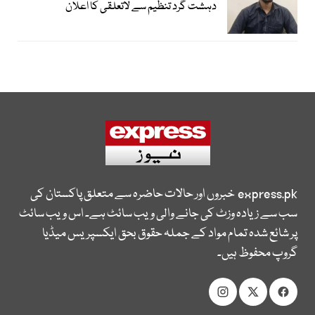
دہشت گرد تنظیم سے لاتعلقی کا اعلان
express.pk
خبروں اور حالات حاضرہ سے متعلق پاکستان کی
سب سے زیادہ وزٹ کی جانے والی ویب سائٹ ہے۔ اس ویب سائٹ
پر شائع شدہ تمام مواد کے جملہ حقوق بحق ایکسپریس میڈیا
گروپ محفوظ ہیں۔