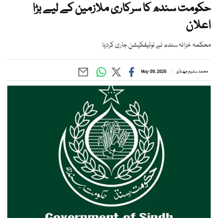
حکومت سندھ کا سرکاری ملازمین کے لیے بڑا
اعلان
محکمہ خزانہ سندھ نے نوٹیفکیشن جاری کردیا
محمد سلیم جھنڈیر
May 09, 2026