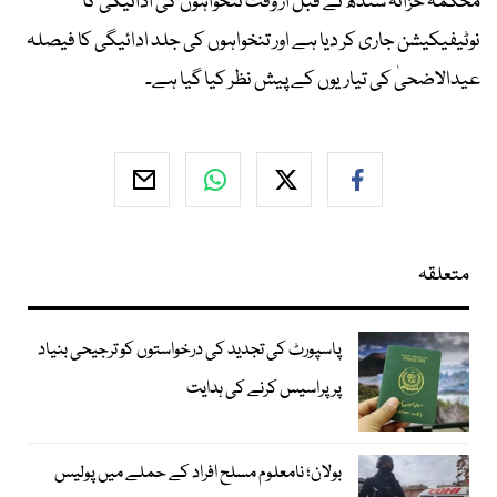
​محکمہ خزانہ سندھ نے قبل از وقت تنخواہوں کی ادائیگی کا
نوٹیفیکیشن جاری کر دیا ہے اور ​تنخواہوں کی جلد ادائیگی کا فیصلہ
عیدالاضحیٰ کی تیاریوں کے پیش نظر کیا گیا ہے۔
متعلقہ
پاسپورٹ کی تجدید کی درخواستوں کو ترجیحی بنیاد
پر پراسیس کرنے کی ہدایت
بولان؛ نامعلوم مسلح افراد کے حملے میں پولیس