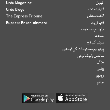
کھیل
Urdu Magazine
انٹرٹینمنٹ
Urdu Blogs
لائف اسٹائل
The Express Tribune
ٹاپ ٹرینڈ
Express Entertainment
دلچسپ و عجیب
صحت
سونے کے نرخ
پیٹرولیم مصنوعات کی قیمتیں
سائنس و ٹیکنالوجی
بلاگ
بزنس
ویڈیوز
جرائم