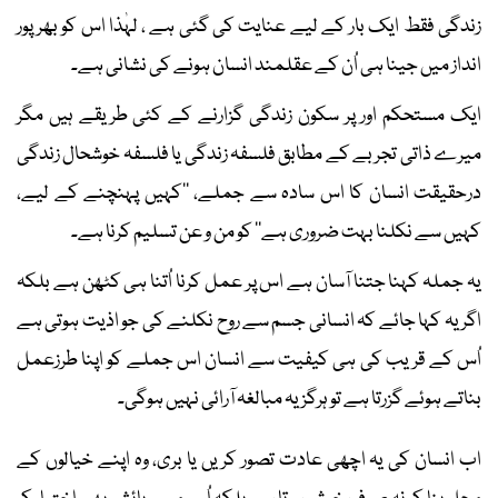
زندگی فقط ایک بار کے لیے عنایت کی گئی ہے ، لہٰذا اس کو بھرپور
انداز میں جینا ہی اُن کے عقلمند انسان ہونے کی نشانی ہے۔
ایک مستحکم اور پر سکون زندگی گزارنے کے کئی طریقے ہیں مگر
میرے ذاتی تجربے کے مطابق فلسفہ زندگی یا فلسفہ خوشحال زندگی
درحقیقت انسان کا اس سادہ سے جملے، ’’کہیں پہنچنے کے لیے،
کہیں سے نکلنا بہت ضروری ہے‘‘ کو من و عن تسلیم کرنا ہے۔
یہ جملہ کہنا جتنا آسان ہے اس پر عمل کرنا اُتنا ہی کٹھن ہے بلکہ
اگر یہ کہا جائے کہ انسانی جسم سے روح نکلنے کی جو اذیت ہوتی ہے
اُس کے قریب کی ہی کیفیت سے انسان اس جملے کو اپنا طرزعمل
بناتے ہوئے گزرتا ہے تو ہرگز یہ مبالغہ آرائی نہیں ہوگی۔
اب انسان کی یہ اچھی عادت تصور کریں یا بری، وہ اپنے خیالوں کے