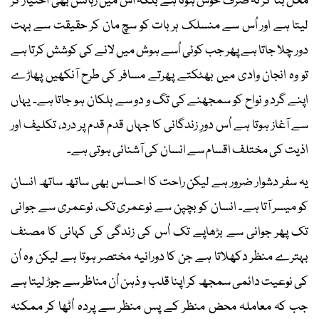
محل بنا کر نہ صرف خوش ہوتا ہے بلکہ اُس میں رہائش بھی اختیار کر
لیتا ہے اور اُس سے منسلک ہر بات کو سچ مان کر حقیقت سے بہت
دور چلا جاتا ہے پھر جب کوئی اُسے ہوش میں لانے کی کوشش کرتا ہے
تو وہ انجان وادی میں بھٹکتے پھرتے مسافر کی طرح آنکھیں پھاڑے
اپنے گرد و نواح کو سمجھنے کی تگ و دو سے ہلکان ہو جاتا ہے۔ یہاں
سے آغاز ہوتا ہے اُس دورِ زندگانی کا جہاں قدم قدم پر درد، تکلیف اور
اذیت کی مختلف اقسام سے انسان کی آشنائی ہوتی ہے۔
یہ سفر دشوار ضرور ہے لیکن راحت کا احساس بھی ساتھ ساتھ انسان
کو میسر آتا ہے۔ انسان کو بچپن سے نوعمری تک، نوعمری سے جوانی
تک پھر جوانی سے بڑھاپے تک اُس کی زندگی کی کہانی کا مصنف
بہترے منظر دکھلاتا ہے جن کا دورانیہ مختصر ہوتا ہے لیکن وہ اُن
کی نوعیت دائمی سمجھ کر اپنا قلب و ذہن اُن مناظر سے جوڑ لیتا ہے
جب کہ معاملہ محض منظر کے پس منظر سے پردہ اُٹھا کر ممکنہ