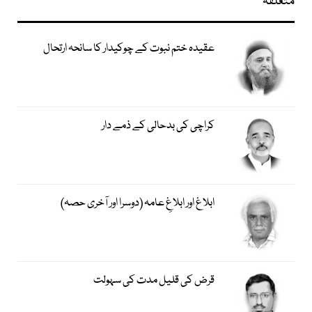
متعلقہ
عقیدہ ختم نبوت کے چوکیدار کا سانحہ ارتحال
کراچی کی بدحالی کے ذمے دار
ابلاغ اور ابلاغِ عامہ (دوسرا اور آخری حصہ)
قرض کی قلیل مدت کی سہولت