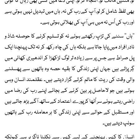
لو، منتیں مانگ لو، التجاء کر لو، اپنی دعا میں کسی بھی زبان کا کوئی
بھی لفظ شامل کر لو، آپ کے رب کی نہ، ہاں میں تبدیل نہیں ہوتی ہے
اور رب کی اُس نہ میں ہی آپ کی بھلائی ہوتی ہے۔
’’ہاں‘‘ سننے کی تڑپ رکھتے ہوئے نہ کو تسلیم کرنے کا حوصلہ شاذ و
نادر افراد میں پایا جاتا ہے بلکہ ہاں کی چاہ رکھ کر نہ تک پہنچنا ایک
پل صراط ہے جس پر سے زیادہ تر لوگ لڑکھڑا کر اندھیری کھائی میں
گِر پڑتے ہیں جہاں اپنی زندگی کا بقیہ حصہ وہ ہاتھوں سے پھسلنے
والی وقت کی ریت کا ماتم کرتے گزار دیتے ہیں۔ عقلمند انسان وہی
ہوتے ہیں جو لاحاصل پر بین کرنے کے بجائے اپنے رب کی رضا میں
راضی رہتے ہوئے سر اُٹھا کر پورے اعتماد کے ساتھ آگے بڑھ جاتے ہیں
اور مستقبل کے حوالے سے اپنی زندگی کا ہر معاملہ رب کے ہاتھوں
سونپ دیتے ہیں۔
انسان کا کہیں پہنچنے کے لیے کہیں سے نکلنا ناگزیر ہے کیونکہ