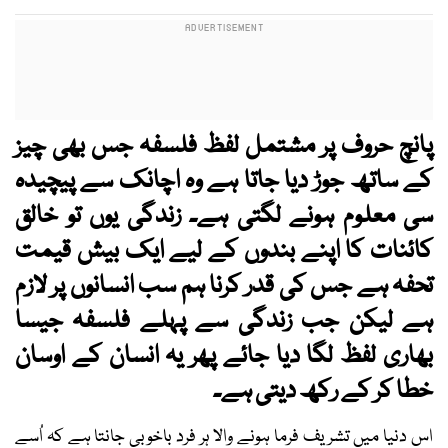
پانچ حروف پر مشتمل لفظ فلسفہ جس بھی چیز
کے ساتھ جوڑ دیا جاتا ہے وہ اچانک سے پیچیدہ
سی معلوم ہونے لگتی ہے۔ زندگی یوں تو خالق
کائنات کا اپنے بندوں کے لیے ایک بیش قیمت
تحفہ ہے جس کی قدر کرنا ہم سب انسانوں پر لازم
ہے لیکن جب زندگی سے پہلے فلسفہ جیسا
بھاری لفظ لگا دیا جائے پھر یہ انسان کے اوسان
خطا کر کے رکھ دیتی ہے۔
اس دنیا میں تشریف فرما ہونے والا ہر فرد باخوبی جانتا ہے کہ اُسے