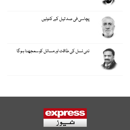
پچاسی فی صد تیل کے کنوئیں
نئی نسل کی طاقت اور مسائل کو سمجھنا ہوگا