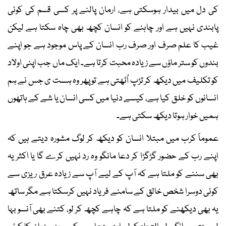
کی دل میں بیدار ہوسکتی ہے، ارمان پالنے پر کسی قسم کی کوئی
پابندی نہیں ہے اور چاہنے کو انسان کچھ بھی چاہ سکتا ہے لیکن
غیب کا علم صرف اور صرف رب انسان کے پاس موجود ہے جو اپنے
بندوں کو ستر ماؤں سے زیادہ محبت کرتا ہے۔ ایک ماں جب اپنی اولاد
کو تکلیف میں دیکھ کر تڑپ اُٹھتی ہے تو پھر وہ ہست ی جس نے ہم
انسانوں کو خلق کیا ہے، کیسے دنیا میں کسی انسان یا شے کے ہاتھوں
ہمیں خوار ہوتا دیکھ سکتی ہے۔
عموماً کرب میں مبتلا انسان کو دیکھ کر لوگ مشورہ دیتے ہیں کہ
اپنے رب کے حضور گڑگڑا کر دعا مانگو وہ رد نہیں کرے گا یا اکثر یہ
بھی سننے کو ملتا ہے کہ آپ کے لیے آپ سے زیادہ عرق ریزی سے
کوئی دوسرا شخص خالق کے سامنے فریاد نہیں کرسکتا ہے مگر ساتھ
یہ بھی دیکھنے کو ملتا ہے کہ چاہے کچھ کر لو، کتنے بھی آنسو بہا