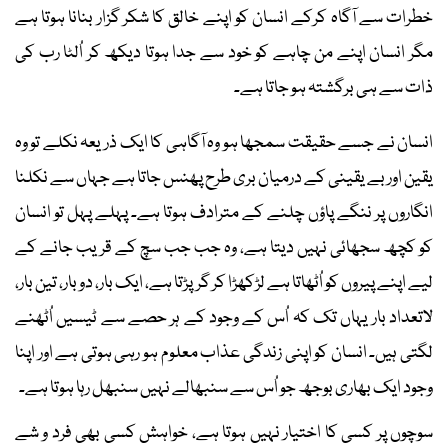
خطرات سے آگاہ کرکے انسان کو اپنے خالق کا شکر گزار بنانا ہوتا ہے
مگر انسان اپنے من چاہے کو خود سے جدا ہوتا دیکھ کر اُلٹا رب کی
ذات سے ہی برگشتہ ہو جاتا ہے۔
انسان نے جسے حقیقت سمجھا ہو وہ آگاہی کا ایک ذریعہ نکلے تو وہ
یقین اور بے یقینی کے درمیان بری طرح پھنس جاتا ہے جہاں سے نکلنا
انگاروں پر ننگے پاؤں چلنے کے مترادف ہوتا ہے۔ پہلے پہل تو انسان
کو کچھ سجھائی نہیں دیتا ہے، وہ جب جب سچ کے قریب جانے کے
لیے اپنے پیروں کو اُٹھاتا ہے لڑکھڑا کر گر پڑتا ہے، ایک بار، دو بار، تین بار،
لاتعداد بار یہاں تک کہ اُس کے وجود کے ہر حصے سے ٹیسیں اُٹھنے
لگتی ہیں۔ انسان کو اپنی زندگی عذاب معلوم ہو رہی ہوتی ہے اور اپنا
وجود ایک بھاری بوجھ جو اُس سے سنبھالے نہیں سنبھل رہا ہوتا ہے۔
سوچوں پر کسی کا اختیار نہیں ہوتا ہے، خواہش کسی بھی فرد و شے