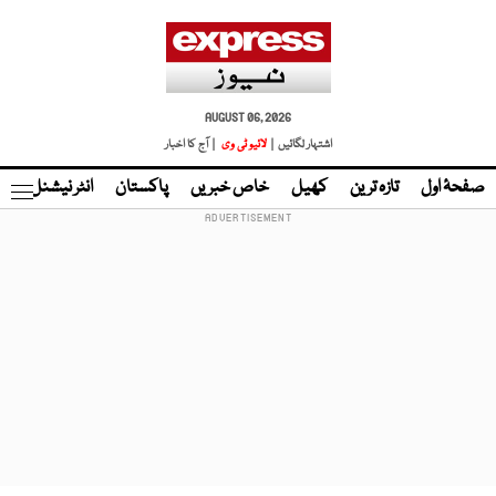
AUGUST 06, 2026
اشتہار لگائیں |
لائیو ٹی وی
| آج کا اخبار
صفحۂ اول
تازہ ترین
کھیل
خاص خبریں
پاکستان
انٹر نیشنل
ٹا