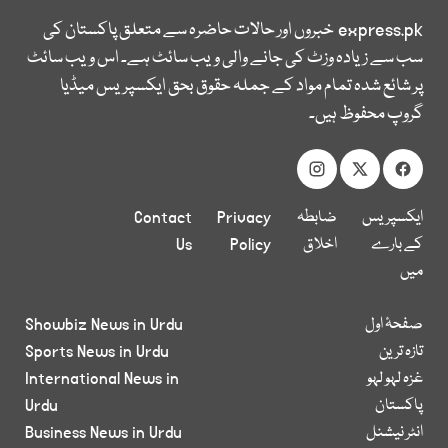
express.pk
خبروں اور حالات حاضرہ سے متعلق پاکستان کی
سب سے زیادہ وزٹ کی جانے والی ویب سائٹ ہے۔ اس ویب سائٹ
پر شائع شدہ تمام مواد کے جملہ حقوق بحق ایکسپریس میڈیا
گروپ محفوظ ہیں۔
ایکسپریس
ضابطہ
Privacy
Contact
کے بارے
اخلاق
Policy
Us
میں
صفحۂ اول
Showbiz News in Urdu
تازہ ترین
Sports News in Urdu
غزہ لہو لہو
International News in
پاکستان
Urdu
انٹر نیشنل
Business News in Urdu