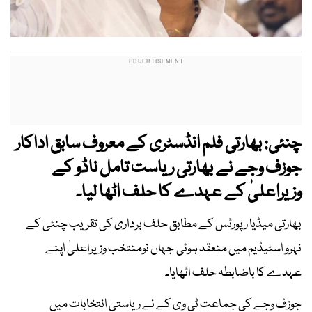
چنئی: بھارتی فلم انڈسٹری کے معروف سابق اداکار
جوزف وجے نے بھارتی ریاست تامل ناڈو کے
وزیراعلیٰ کے عہدے کا حلف اٹھا لیا۔
بھارتی میڈیا رپورٹس کے مطابق حلف برداری کی تقریب چنئی کے
نہرو اسٹیڈیم میں منعقد ہوئی جہاں نومنتخب وزیراعلیٰ اپنے
عہدے کا باضابطہ حلف اٹھایا۔
جوزف وجے کی جماعت ٹی وی کے نے ریاستی انتخابات میں