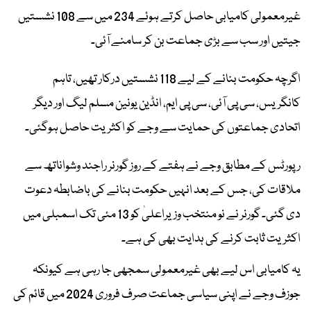
غیرمعمولی کامیابی حاصل کرتے ہوئے 234 میں سے 108 نشستیں
جیتیں اور سب سے بڑی جماعت بن کر سامنے آئی۔
اگرچہ حکومت بنانے کے لیے 118 نشستیں درکار تھیں، تاہم
کانگریس، سی پی آئی، سی پی ایم، انڈین یونین مسلم لیگ اور دیگر
اتحادی جماعتوں کی حمایت سے وجے کو اکثریت حاصل ہوگئی۔
رپورٹس کے مطابق وجے نے ہفتے کے روز گورنر راجند وشواناتھ سے
ملاقات کی، جس کے بعد انہیں حکومت بنانے کی باضابطہ دعوت
دی گئی۔ گورنر نے نو منتخب وزیراعلیٰ کو 13 مئی تک اسمبلی میں
اکثریت ثابت کرنے کی ہدایت بھی کی ہے۔
یہ کامیابی اس لیے بھی غیرمعمولی سمجھی جا رہی ہے کیونکہ
جوزف وجے نے اپنی سیاسی جماعت صرف فروری 2024 میں قائم کی