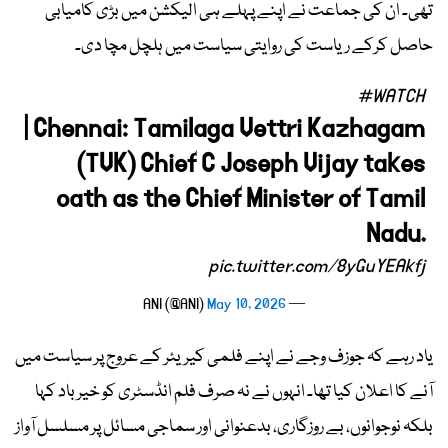
تھی۔ ان کی جماعت نے اپنے پہلے ہی الیکشن میں بڑی کامیابی
حاصل کرکے ریاست کی روایتی سیاست میں ہلچل مچا دی۔
#WATCH
| Chennai: Tamilaga Vettri Kazhagam
(TVK) Chief C Joseph Vijay takes
oath as the Chief Minister of Tamil
Nadu.
pic.twitter.com/8yGuYEAkfj
May 10, 2026
— ANI (@ANI)
یاد رہے کہ جوزف وجے نے اپنے فلمی کیریئر کے عروج پر سیاست میں
آنے کا اعلان کیا تھا۔ انہوں نے نہ صرف فلم انڈسٹری کو خیرباد کہا
بلکہ نوجوانوں، بے روزگاری، بدعنوانی اور سماجی مسائل پر مسلسل آواز