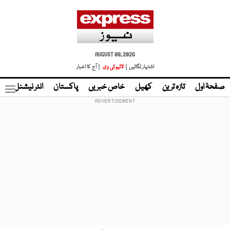
AUGUST 08, 2026
اشتہار لگائیں |
لائیو ٹی وی
| آج کا اخبار
صفحۂ اول
تازہ ترین
کھیل
خاص خبریں
پاکستان
انٹر نیشنل
ٹا