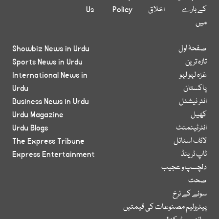
کے بارے
اخلاق
Policy
Us
میں
صفحۂ اول
Showbiz News in Urdu
تازہ ترین
Sports News in Urdu
غزہ لہو لہو
International News in
پاکستان
Urdu
انٹر نیشنل
Business News in Urdu
کھیل
Urdu Magazine
انٹرٹینمنٹ
Urdu Blogs
لائف اسٹائل
The Express Tribune
ٹاپ ٹرینڈ
Express Entertainment
دلچسپ و عجیب
صحت
سونے کے نرخ
پیٹرولیم مصنوعات کی قیمتیں