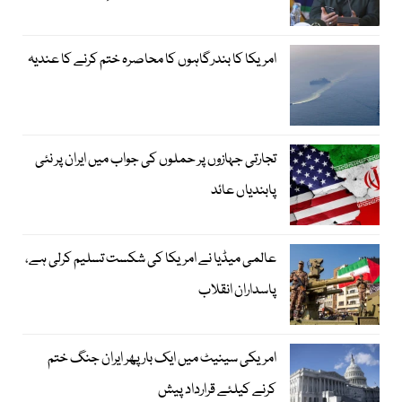
امریکا کا بندرگاہوں کا محاصرہ ختم کرنے کا عندیہ
تجارتی جہازوں پر حملوں کی جواب میں ایران پر نئی
پابندیاں عائد
عالمی میڈیا نے امریکا کی شکست تسلیم کرلی ہے،
پاسداران انقلاب
امریکی سینیٹ میں ایک بار پھر ایران جنگ ختم
کرنے کیلئے قرارداد پیش