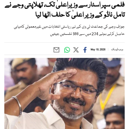
فلمی سپر اسٹار سے وزیراعلیٰ تک، تھلاپتی وجے نے
تامل ناڈو کے وزیر اعلیٰ کا حلف اٹھا لیا
جوزف وجے کی جماعت ٹی وی کے نے ریاستی انتخابات میں غیرمعمولی کامیابی
حاصل کرتے ہوئے 234 میں سے 108 نشستیں جیتیں
ویب ڈیسک
May 10, 2026