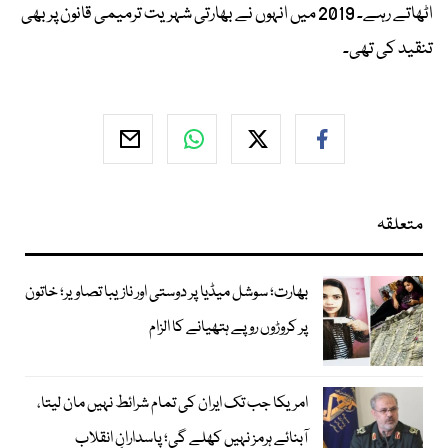
اٹھاتے رہے۔ 2019 میں انہوں نے بھارتی شہریت ترمیمی قانون پر بھی
تنقید کی تھی۔
متعلقہ
بھارت؛ سوشل میڈیا پر دوستی اور نازیبا تصاویر؛ خاتون
پر کروڑوں روپے ہتھیانے کا الزام
امریکا جب تک ایران کی تمام شرائط نہیں مان لیتا،
آبنائے ہرمز نہیں کھلے گی؛ پاسدارانِ انقلاب