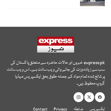
express.pk
خبروں اور حالات حاضرہ سے متعلق پاکستان کی
سب سے زیادہ وزٹ کی جانے والی ویب سائٹ ہے۔ اس ویب سائٹ
پر شائع شدہ تمام مواد کے جملہ حقوق بحق ایکسپریس میڈیا
گروپ محفوظ ہیں۔
ایکسپریس
ضابطہ
Privacy
Contact