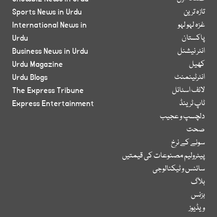
تازہ ترین
Sports News in Urdu
غزہ لہو لہو
International News in
پاکستان
Urdu
انٹر نیشنل
Business News in Urdu
کھیل
Urdu Magazine
انٹرٹینمنٹ
Urdu Blogs
لائف اسٹائل
The Express Tribune
ٹاپ ٹرینڈ
Express Entertainment
دلچسپ و عجیب
صحت
سونے کے نرخ
پیٹرولیم مصنوعات کی قیمتیں
سائنس و ٹیکنالوجی
بلاگ
بزنس
ویڈیوز