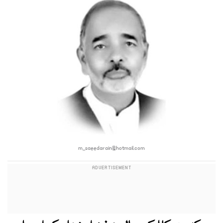
m_saeedarain@hotmail.com