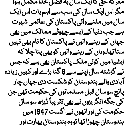
معرکہ حق کا ایک سال بہ فضل خدا مکمل ہوا
مگر اس ایک سال کی سب سے اہم بات اس ایک
سال میں ملنے والی پاکستان کی عالمی شہرت
ہے جب دنیا کے ایسے چھوٹے ممالک میں بھی
جہاں کے رہنے والوں نے پاکستان کا نام بھی نہیں
سنا تھا، وہاں کے رہنے والوں کو بھی پتا چلا کہ
ایشیا میں کوئی ملک پاکستان بھی ہے کہ جس
نے گزشتہ سال اپنے سے 6 گنا بڑے اور کہیں زیادہ
آبادی والے ہندوستان کو شکست دی جہاں چار
پانچ سو سال قبل مسلمانوں کی حکومت تھی جن
کی جگہ انگریزوں نے بھی تقریباً ڈیڑھ سو سال
حکومت کی اور انھوں نے اگست 1947 میں
ہندوستان چھوڑا تھا تو وہ ہندوستان بھارت اور