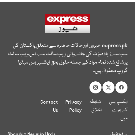
express.pk
خبروں اور حالات حاضرہ سے متعلق پاکستان کی
سب سے زیادہ وزٹ کی جانے والی ویب سائٹ ہے۔ اس ویب سائٹ
پر شائع شدہ تمام مواد کے جملہ حقوق بحق ایکسپریس میڈیا
گروپ محفوظ ہیں۔
ایکسپریس
ضابطہ
Privacy
Contact
کے بارے
اخلاق
Policy
Us
میں
صفحۂ اول
Showbiz News in Urdu