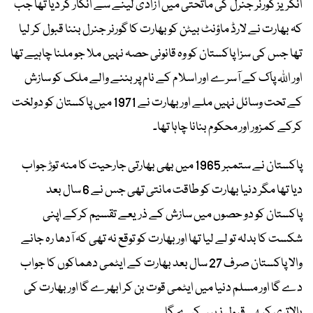
انگریز گورنر جنرل کی ماتحتی میں آزادی لینے سے انکار کر دیا تھا جب
کہ بھارت نے لارڈ ماؤنٹ بیٹن کو بھارت کا گورنر جنرل بننا قبول کر لیا
تھا جس کی سزا پاکستان کو وہ قانونی حصہ نہیں ملا جو ملنا چاہیے تھا
اور اللہ پاک کے آسرے اور اسلام کے نام پر بننے والے ملک کو سازش
کے تحت وسائل نہیں ملے اور بھارت نے 1971 میں پاکستان کو دولخت
کرکے کمزور اور محکوم بنانا چاہا تھا۔
پاکستان نے ستمبر 1965 میں بھی بھارتی جارحیت کا منہ توڑ جواب
دیا تھا مگر دنیا بھارت کو طاقت مانتی تھی جس نے 6 سال بعد
پاکستان کو دو حصوں میں سازش کے ذریعے تقسیم کرکے اپنی
شکست کا بدلہ تو لے لیا تھا اور بھارت کو توقع نہ تھی کہ آدھا رہ جانے
والا پاکستان صرف 27 سال بعد بھارت کے ایٹمی دھماکوں کا جواب
دے گا اور مسلم دنیا میں ایٹمی قوت بن کر ابھرے گا اور بھارت کی
بالاتری کبھی قبول نہیں کرے گا۔