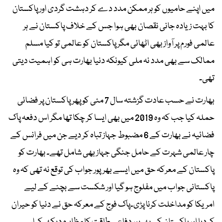
میں اپنے حامیوں کو ہر ممکن مدد دے کر دہشت گردی اور پاکستان
کا بہت زیادہ جانی نقصان بھی ہوا جس کے خلاف پاکستان نے ہر
عالمی فورم پر آواز بھی اٹھائی مگر پاکستان کو عالمی تو کیا مسلم
ممالک سے بھی مدد نہ ملی کیونکہ دنیا بھارت ہی کو اہمیت دیتی
تھی۔
بھارت نے حسب عادت گزشتہ سال 7 مئی کو پھر پاکستان پر فضائی
حملہ کیا جب کہ وہ 2019 میں بھی ایسا کر چکا تھا مگر اس دفعہ پاک
فضائیہ نے بھارت کے 6 مضبوط جہاز تباہ کر دیے جن میں فرانس کے
چار عالمی شہرت کے حامل جنگی جہاز بھی شامل تھے۔ بھارت کو
پاکستان کے معرکہ حق میں ایسے بھرپور جواب کی توقع نہ تھی کہ وہ
پاکستانی جواب میں مفلوج ہو گیا اور شکست سے بچنے کے لیے
امریکا کو مداخلت کرنا پڑی۔پاک فوج کے معرکہ حق نے دنیا کو حیران