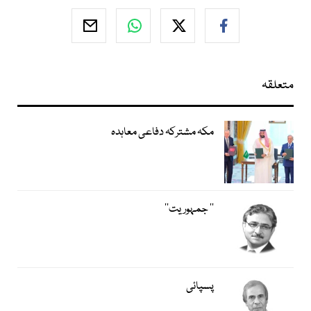
متعلقہ
مکہ مشترکہ دفاعی معاہدہ
’’ جمہوریت‘‘
پسپائی