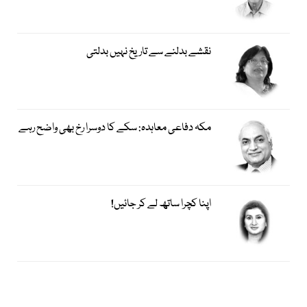
نقشے بدلنے سے تاریخ نہیں بدلتی
مکہ دفاعی معاہدہ: سکے کا دوسرا رخ بھی واضح رہے
اپنا کچرا ساتھ لے کر جائیں!