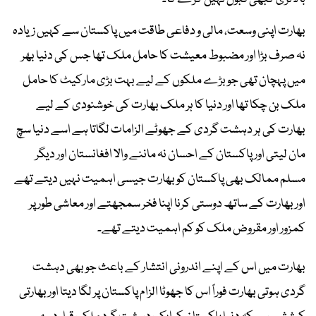
بھارت اپنی وسعت، مالی و دفاعی طاقت میں پاکستان سے کہیں زیادہ
نہ صرف بڑا اور مضبوط معیشت کا حامل ملک تھا جس کی دنیا بھر
میں پہچان تھی جو بڑے ملکوں کے لیے بہت بڑی مارکیٹ کا حامل
ملک بن چکا تھا اور دنیا کا ہر ملک بھارت کی خوشنودی کے لیے
بھارت کی ہر دہشت گردی کے جھوٹے الزامات لگاتا ہے اسے دنیا سچ
مان لیتی اور پاکستان کے احسان نہ ماننے والا افغانستان اور دیگر
مسلم ممالک بھی پاکستان کو بھارت جیسی اہمیت نہیں دیتے تھے
اور بھارت کے ساتھ دوستی کرنا اپنا فخر سمجھتے اور معاشی طور پر
کمزور اور مقروض ملک کو کم اہمیت دیتے تھے۔
بھارت میں اس کے اپنے اندرونی انتشار کے باعث جو بھی دہشت
گردی ہوتی بھارت فوراً اس کا جھوٹا الزام پاکستان پر لگا دیتا اور بھارتی