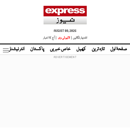
AUGUST 09, 2026
اشتہار لگائیں |
لائیو ٹی وی
| آج کا اخبار
صفحۂ اول
تازہ ترین
کھیل
خاص خبریں
پاکستان
انٹر نیشنل
ٹا