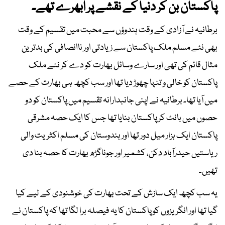
پاکستان بن کر دنیا کے نقشے پر ابھرے تھے۔
برطانیہ نے آزادی کے وقت ہندوؤں سے محبت میں تقسیم کے وقت
بھی نئے مسلم ملک پاکستان سے زیادتی اور ناانصافی کی بدترین
مثال قائم کی تھی اور سارے وسائل بھارت کو دے کر نئے ملک
پاکستان کو خالی و تنہا چھوڑ دیا تھا اور سب کچھ ہی بھارت کے حصے
میں آیا تھا۔ برطانیہ نے اپنی جانبدارانہ تقسیم میں پاکستان کو دو
حصوں میں بانٹ کر پاکستان بنایا تھا جس کا ایک حصہ مشرقی
پاکستان ایک ہزار میل دور تھا اور ہندوستان کی مسلم اکثریت والی
ریاستیں حیدرآباد دکن، کشمیر اور جوناگڑھ بھارت کا حصہ بنا دی
تھیں۔
یہ سب کچھ ایک سازش کے تحت بھارت کی خوشنودی کے لیے کیا
گیا تھا اور انگریزوں کو پاکستان کا یہ فیصلہ برا لگا تھا کہ پاکستان نے