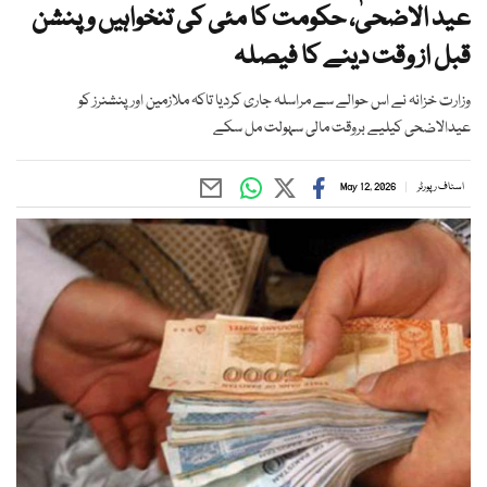
عید الاضحیٰ، حکومت کا مئی کی تنخواہیں و پنشن
قبل از وقت دینے کا فیصلہ
وزارت خزانہ نے اس حوالے سے مراسلہ جاری کردیا تاکہ ملازمین اور پنشنرز کو
عیدالاضحی کیلیے بروقت مالی سہولت مل سکے
اسٹاف رپورٹر
May 12, 2026