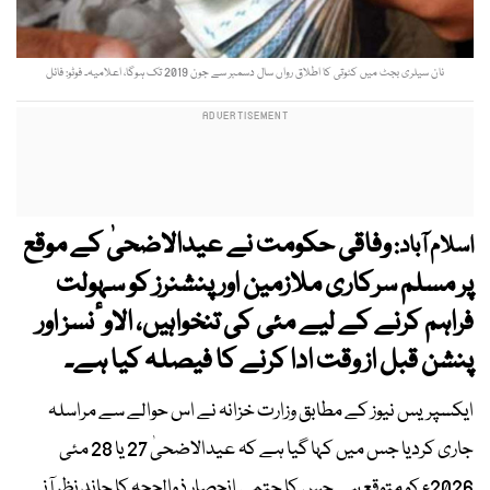
نان سیلری بجٹ میں کٹوتی کا اطلاق رواں سال دسمبر سے جون 2019 تک ہوگا، اعلامیہ۔ فوٹو: فائل
وفاقی حکومت نے عیدالاضحیٰ کے موقع
اسلام آباد:
پر مسلم سرکاری ملازمین اور پنشنرز کو سہولت
فراہم کرنے کے لیے مئی کی تنخواہیں، الاوٴنسز اور
پنشن قبل از وقت ادا کرنے کا فیصلہ کیا ہے۔
ایکسپریس نیوز کے مطابق وزارت خزانہ نے اس حوالے سے مراسلہ
جاری کردیا جس میں کہا گیا ہے کہ عیدالاضحیٰ 27 یا 28 مئی
2026ء کو متوقع ہے جس کا حتمی انحصار ذوالحجہ کا چاند نظر آنے