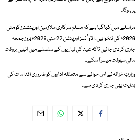
پر ہوگا۔
مراسلے میں کہا گیا ہے کہ مسلم سرکاری ملازمین اور پنشنرز کو مئی
2026ء کی تنخواہیں، الاوٴنسز اور پنشن 22 مئی 2026ء بروز جمعہ
جاری کر دی جائیں تاکہ عید کی تیاریوں کے سلسلے میں انہیں بروقت
مالی سہولت میسر آ سکے۔
وزارتِ خزانہ نے اس حوالے سے متعلقہ اداروں کو ضروری اقدامات کی
ہدایت بھی جاری کر دی ہے۔