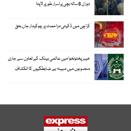
دوران 6 سالہ بچی پراسرار طور پر لاپتا
کراچی میں ڈکیتی مزاحمت پر چوکیدار جاں بحق
خیبرپختونخوا میں عالمی بینک کے تعاون سے جاری
منصوبوں میں مبینہ بے ضابطگیوں کا انکشاف