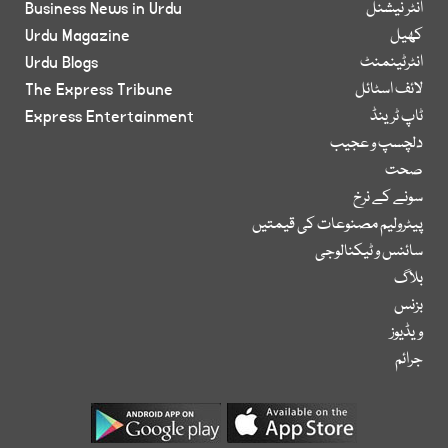
انٹر نیشنل
Business News in Urdu
کھیل
Urdu Magazine
انٹرٹینمنٹ
Urdu Blogs
لائف اسٹائل
The Express Tribune
ٹاپ ٹرینڈ
Express Entertainment
دلچسپ و عجیب
صحت
سونے کے نرخ
پیٹرولیم مصنوعات کی قیمتیں
سائنس و ٹیکنالوجی
بلاگ
بزنس
ویڈیوز
جرائم