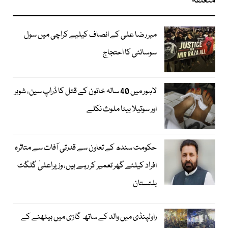
متعلقہ
میر رضا علی کے انصاف کیلیے کراچی میں سول
سوسائٹی کا احتجاج
لاہور میں 40 سالہ خاتون کے قتل کا ڈراپ سین، شوہر
اور سوتیلا بیٹا ملوث نکلے
حکومت سندھ کے تعاون سے قدرتی آفات سے متاثرہ
افراد کیلئے گھر تعمیر کر رہے ہیں، وزیراعلیٰ گلگت
بلتستان
راولپنڈی میں والد کے ساتھ گاڑی میں بیٹھنے کے