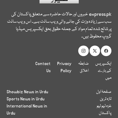
express.pk
خبروں اور حالات حاضرہ سے متعلق پاکستان کی
سب سے زیادہ وزٹ کی جانے والی ویب سائٹ ہے۔ اس ویب سائٹ
پر شائع شدہ تمام مواد کے جملہ حقوق بحق ایکسپریس میڈیا
گروپ محفوظ ہیں۔
ایکسپریس
ضابطہ
Privacy
Contact
کے بارے
اخلاق
Policy
Us
میں
صفحۂ اول
Showbiz News in Urdu
تازہ ترین
Sports News in Urdu
غزہ لہو لہو
International News in
پاکستان
Urdu