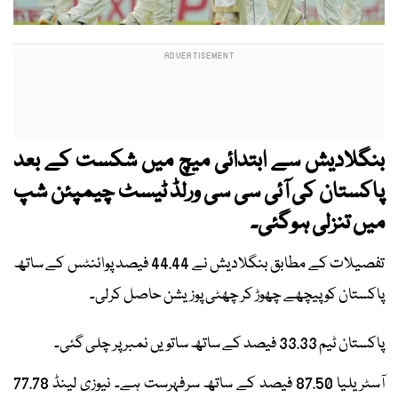
بنگلادیش سے ابتدائی میچ میں شکست کے بعد
پاکستان کی آئی سی سی ورلڈ ٹیسٹ چیمپئن شپ
میں تنزلی ہوگئی۔
تفصیلات کے مطابق بنگلادیش نے 44.44 فیصد پوائنٹس کے ساتھ
پاکستان کو پیچھے چھوڑ کر چھٹی پوزیشن حاصل کرلی۔
پاکستان ٹیم 33.33 فیصد کے ساتھ ساتویں نمبر پر چلی گئی۔
آسٹریلیا 87.50 فیصد کے ساتھ سرفہرست ہے۔ نیوزی لینڈ 77.78