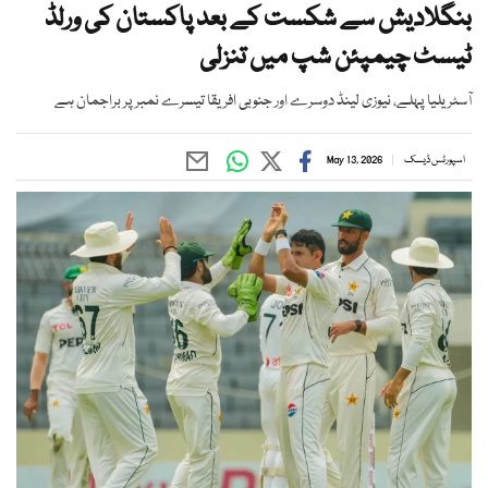
بنگلادیش سے شکست کے بعد پاکستان کی ورلڈ
ٹیسٹ چیمپئن شپ میں تنزلی
آسٹریلیا پہلے، نیوزی لینڈ دوسرے اور جنوبی افریقا تیسرے نمبر پر براجمان ہے
اسپورٹس ڈیسک
May 13, 2026