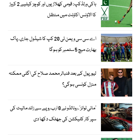
ہاکی ورلڈکپ: قومی کھلاڑیوں اور کوچز کیلیے 2 کروڑ
کا الاؤنس اکاؤنٹ میں منتقل
اے سی سی ویمن ٹی 20 کپ کا شیڈول جاری، پاک
بھارت میچ 5 ستمبر کو ہوگا
لیور پول کے بعد فٹبالر محمد صلاح کی اگلی ممکنہ
منزل کونسی ہوگی؟
’مائی ٹوائز‘، رونالڈو نے 8 ارب روپے سے زائد مالیت کی
سپر کار کلیکشن کی جھلک دکھا دی