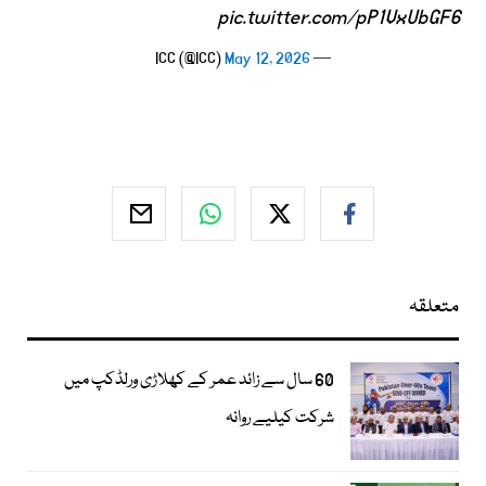
pic.twitter.com/pP1VxUbGF6
May 12, 2026
— ICC (@ICC)
متعلقہ
60 سال سے زائد عمر کے کھلاڑی ورلڈکپ میں
شرکت کیلیے روانہ