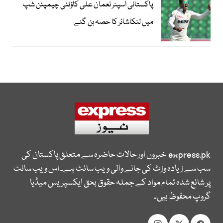
پاکستانی اسپنر نعمان علی کاؤنٹی چیمپئن شپ
میں لنکاشائر کا حصہ بن گئے
express.pk
خبروں اور حالات حاضرہ سے متعلق پاکستان کی
سب سے زیادہ وزٹ کی جانے والی ویب سائٹ ہے۔ اس ویب سائٹ
پر شائع شدہ تمام مواد کے جملہ حقوق بحق ایکسپریس میڈیا
گروپ محفوظ ہیں۔