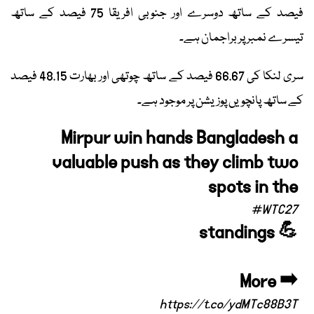
فیصد کے ساتھ دوسرے اور جنوبی افریقا 75 فیصد کے ساتھ
تیسرے نمبر پر براجمان ہے۔
سری لنکا کی 66.67 فیصد کے ساتھ چوتھی اور بھارت 48.15 فیصد
کے ساتھ پانچویں پوزیشن پر موجود ہے۔
Mirpur win hands Bangladesh a
valuable push as they climb two
spots in the
#WTC27
standings 💪
More ➡️
https://t.co/ydMTc88B3T