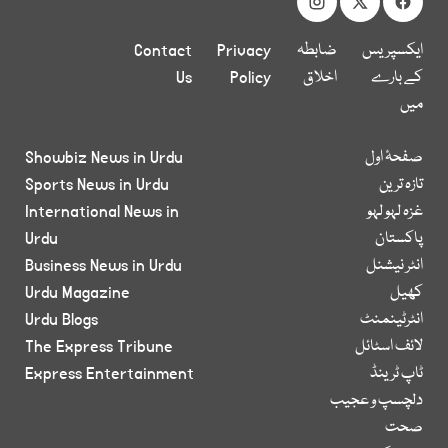
ایکسپریس
ضابطہ
Privacy
Contact
کے بارے
اخلاق
Policy
Us
میں
صفحۂ اول
Showbiz News in Urdu
تازہ ترین
Sports News in Urdu
غزہ لہو لہو
International News in
پاکستان
Urdu
انٹر نیشنل
Business News in Urdu
کھیل
Urdu Magazine
انٹرٹینمنٹ
Urdu Blogs
لائف اسٹائل
The Express Tribune
ٹاپ ٹرینڈ
Express Entertainment
دلچسپ و عجیب
صحت