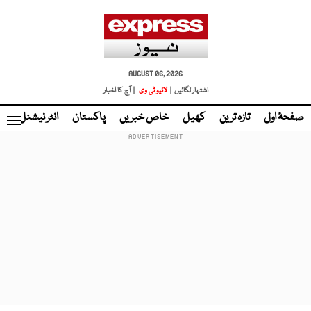
AUGUST 06, 2026
اشتہار لگائیں |
لائیو ٹی وی
| آج کا اخبار
صفحۂ اول
تازہ ترین
کھیل
خاص خبریں
پاکستان
انٹر نیشنل
ٹا