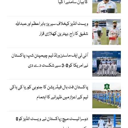
کا بیان سامنے آگیا
ویسٹ انڈیز کیخلاف سیریز: بابر اعظم اور عبداللہ
شفیق کا راج، بہترین کھلاڑی قرار
آئی ٹی ایف ماسٹرز ورلڈ ٹیم چیمپئن شپ: پاکستان
نے امریکا کو 0-3 سے شکست دے دی
پاکستان فٹ بال فیڈریشن کا جنوبی کوریا کی ہاکی
ٹیم کے اعزاز میں ظہرانے کا اہتمام
دوسرا ٹیسٹ میچ: پاکستان نے ویسٹ انڈیز کو 8