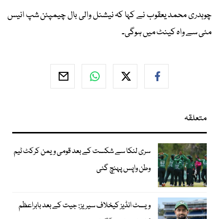
چوہدری محمد یعقوب نے کہا کہ نیشنل والی بال چیمپئن شپ انیس
مئی سے واہ کینٹ میں ہوگی۔
متعلقہ
سری لنکا سے شکست کے بعد قومی ویمن کرکٹ ٹیم
وطن واپس پہنچ گئی
ویسٹ انڈیز کیخلاف سیریز: جیت کے بعد بابراعظم