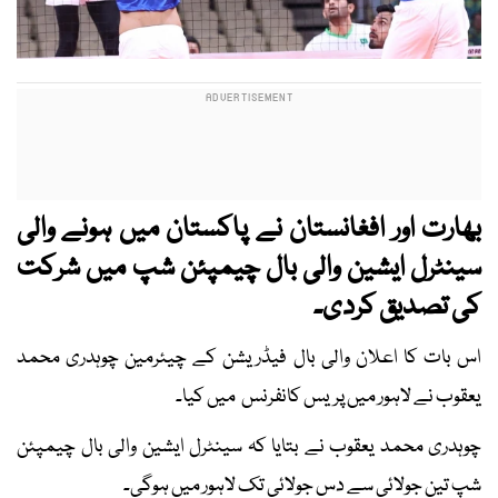
بھارت اور افغانستان نے پاکستان میں ہونے والی
سینٹرل ایشین والی بال چیمپئن شپ میں شرکت
کی تصدیق کردی۔
اس بات کا اعلان والی بال فیڈریشن کے چیئرمین چوہدری محمد
یعقوب نے لاہور میں پریس کانفرنس میں کیا۔
چوہدری محمد یعقوب نے بتایا کہ سینٹرل ایشین والی بال چیمپئن
شپ تین جولائی سے دس جولائی تک لاہور میں ہوگی۔