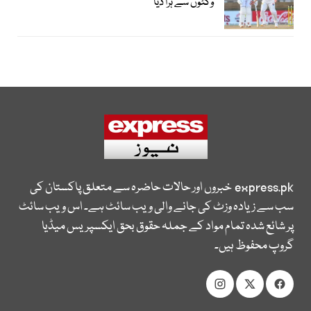
وکٹوں سے ہرا دیا
express.pk
خبروں اور حالات حاضرہ سے متعلق پاکستان کی
سب سے زیادہ وزٹ کی جانے والی ویب سائٹ ہے۔ اس ویب سائٹ
پر شائع شدہ تمام مواد کے جملہ حقوق بحق ایکسپریس میڈیا
گروپ محفوظ ہیں۔