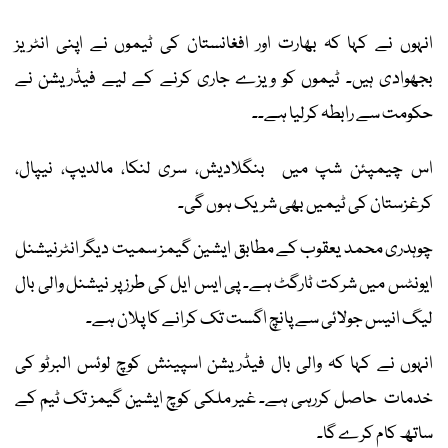
انہوں نے کہا کہ بھارت اور افغانستان کی ٹیموں نے اپنی انٹریز
بجھوادی ہیں۔ ٹیموں کو ویزے جاری کرنے کے لیے فیڈریشن نے
حکومت سے رابطہ کرلیا ہے۔۔
اس چیمپئن شپ میں بنگلادیش، سری لنکا، مالدیپ، نیپال،
کرغزستان کی ٹیمیں بھی شریک ہوں گی۔
چوہدری محمد یعقوب کے مطابق ایشین گیمز سمیت دیگر انٹرنیشنل
ایونٹس میں شرکت ٹارگٹ ہے۔ پی ایس ایل کی طرز پر نیشنل والی بال
لیگ انیس جولائی سے پانچ اگست تک کرانے کا پلان ہے۔
انہوں نے کہا کہ والی بال فیڈریشن اسپینش کوچ لوئس البرٹو کی
خدمات حاصل کررہی ہے۔ غیر ملکی کوچ ایشین گیمز تک ٹیم کے
ساتھ کام کرے گا۔