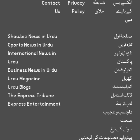
ایکسپریس
ضابطہ
Privacy
Contact
کے بارے
اخلاق
Policy
Us
میں
صفحۂ اول
Showbiz News in Urdu
تازہ ترین
Sports News in Urdu
غزہ لہو لہو
International News in
پاکستان
Urdu
انٹر نیشنل
Business News in Urdu
کھیل
Urdu Magazine
انٹرٹینمنٹ
Urdu Blogs
لائف اسٹائل
The Express Tribune
ٹاپ ٹرینڈ
Express Entertainment
دلچسپ و عجیب
صحت
سونے کے نرخ
پیٹرولیم مصنوعات کی قیمتیں