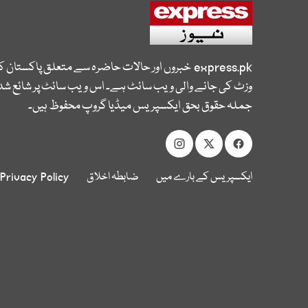
express.pk
خبروں اور حالات حاضرہ سے متعلق پاکستان 
وزٹ کی جانے والی ویب سائٹ ہے۔ اس ویب سائٹ پر شائع شدہ
جملہ حقوق بحق ایکسپریس میڈیا گروپ محفوظ ہیں۔
ایکسپریس کے بارے میں
ضابطہ اخلاق
Privacy Policy