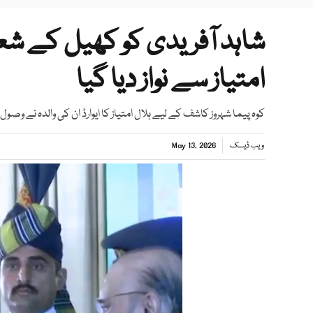
شاہد آفریدی کو کھیل کے شعب
امتیاز سے نواز دیا گیا
کوہ پیما شہروز کاشف کے لیے ہلال امتیاز کا ایوارڈ ان کی والدہ نے وصول 
ویب ڈیسک
May 13, 2026