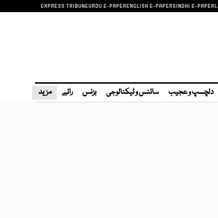
EXPRESS TRIBUNE
URDU E-PAPER
ENGLISH E-PAPER
SINDHI E-PAPER
L
دلچسپ و عجیب
سائنس و ٹیکنالوجی
بزنس
رائے
مزید