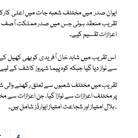
ایوان صدر میں مختلف شعبہ جات میں اعلیٰ کارک
تقریب منعقد ہوئی جس میں صدر مملکت آصف ع
اعزازات تقسیم کیے۔
اس تقریب میں شاہد خان آفریدی کو بھی کھیل کے 
سے نواز دیا گیا جبکہ کوہ پیما شہروز کاشف کے لیے ہل
تقریب میں مختلف شعبوں سے تعلق رکھنے والی شخ
پر مختلف اعزازات سے نوازا گیا، جن اعزازات سے مخ
، ہلال امتیاز اور شجاعت امتیاز ایوارڈز شامل ہیں۔