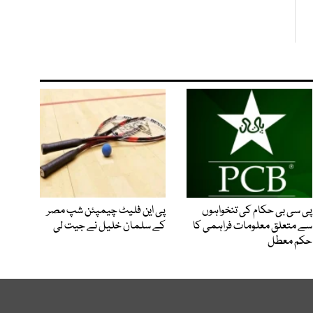
پی سی بی حکام کی تنخواہوں
پی این فلیٹ چیمپئن شپ مصر
سے متعلق معلومات فراہمی کا
کے سلمان خلیل نے جیت لی
حکم معطل