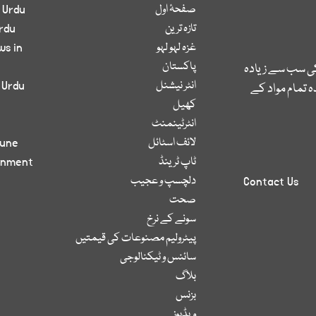
صفحۂ اول
 Urdu
تازہ ترین
rdu
غزہ لہو لہو
ws in
پاکستان
کی سب سے زیادہ
انٹر نیشنل
 Urdu
 تمام مواد کے
کھیل
انٹرٹینمنٹ
لائف اسٹائل
bune
ٹاپ ٹرینڈ
inment
دلچسپ و عجیب
Contact Us
صحت
سونے کے نرخ
پیٹرولیم مصنوعات کی قیمتیں
سائنس و ٹیکنالوجی
بلاگ
بزنس
ویڈیوز