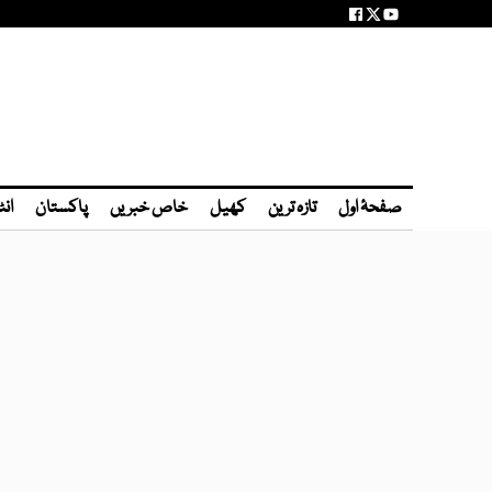
صفحۂ اول
تازہ ترین
کھیل
خاص خبریں
پاکستان
انٹ