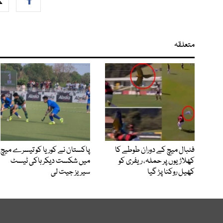
متعلقہ
فٹبال میچ کے دوران طوطے کا
پاکستان نے کوریا کو تیسرے میچ
کھلاڑیوں پر حملہ، ریفری کو
میں شکست دیکر ہاکی ٹیسٹ
کھیل روکنا پڑ گیا
سیریز جیت لی