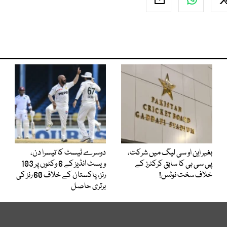
بغیر این او سی لیگ میں شرکت،
دوسرے ٹیسٹ کا تیسرا دن،
پی سی بی کا سابق کرکٹرز کے
ویسٹ انڈیز کے 6 وکٹوں پر 103
خلاف سخت نوٹس!
رنز، پاکستان کے خلاف 60 رنز کی
برتری حاصل