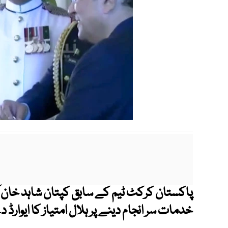
پاکستان کرکٹ ٹیم کے سابق کپتان شاہد خان 
خدمات سر انجام دینے پر ہلال امتیاز کا ایوارڈ 