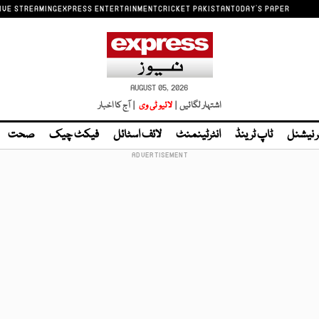
IVE STREAMING
EXPRESS ENTERTAINMENT
CRICKET PAKISTAN
TODAY'S PAPER
AUGUST 05, 2026
اشتہار لگائیں |
لائیو ٹی وی
| آج کا اخبار
ر نیشنل
ٹاپ ٹرینڈ
انٹرٹینمنٹ
لائف اسٹائل
فیکٹ چیک
صحت