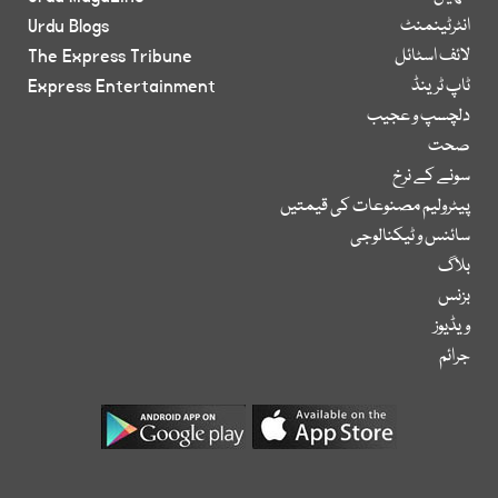
انٹرٹینمنٹ
Urdu Blogs
لائف اسٹائل
The Express Tribune
ٹاپ ٹرینڈ
Express Entertainment
دلچسپ و عجیب
صحت
سونے کے نرخ
پیٹرولیم مصنوعات کی قیمتیں
سائنس و ٹیکنالوجی
بلاگ
بزنس
ویڈیوز
جرائم