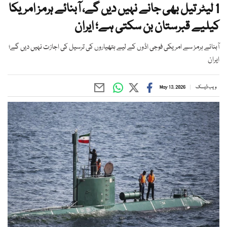
1 لیٹر تیل بھی جانے نہیں دیں گے، آبنائے ہرمز امریکا
کیلیے قبرستان بن سکتی ہے؛ ایران
آبنائے ہرمز سے امریکی فوجی اڈوں کے لیے ہتھیاروں کی ترسیل کی اجازت نہیں دیں گے؛
ایران
ویب ڈیسک
May 13, 2026