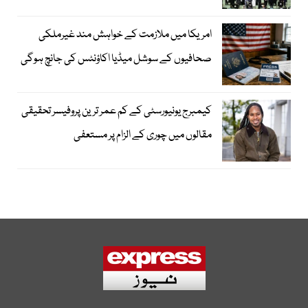
امریکا میں ملازمت کے خواہش مند غیرملکی
صحافیوں کے سوشل میڈیا اکاؤنٹس کی جانچ ہوگی
کیمبرج یونیورسٹی کے کم عمر ترین پروفیسر تحقیقی
مقالوں میں چوری کے الزام پر مستعفی