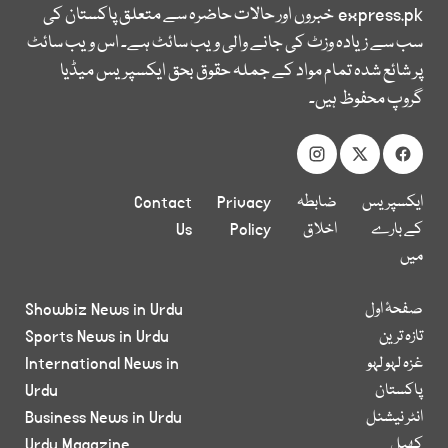
express.pk
خبروں اور حالات حاضرہ سے متعلق پاکستان کی
سب سے زیادہ وزٹ کی جانے والی ویب سائٹ ہے۔ اس ویب سائٹ
پر شائع شدہ تمام مواد کے جملہ حقوق بحق ایکسپریس میڈیا
گروپ محفوظ ہیں۔
ایکسپریس
ضابطہ
Privacy
Contact
کے بارے
اخلاق
Policy
Us
میں
صفحۂ اول
Showbiz News in Urdu
تازہ ترین
Sports News in Urdu
غزہ لہو لہو
International News in
پاکستان
Urdu
انٹر نیشنل
Business News in Urdu
کھیل
Urdu Magazine