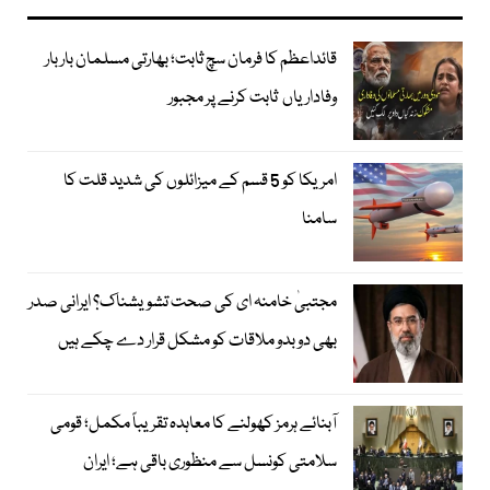
قائداعظم کا فرمان سچ ثابت؛ بھارتی مسلمان بار بار
وفاداریاں ثابت کرنے پر مجبور
امریکا کو 5 قسم کے میزائلوں کی شدید قلت کا
سامنا
مجتبیٰ خامنہ ای کی صحت تشویشناک؟ ایرانی صدر
بھی دوبدو ملاقات کو مشکل قرار دے چکے ہیں
آبنائے ہرمز کھولنے کا معاہدہ تقریباً مکمل؛ قومی
سلامتی کونسل سے منظوری باقی ہے؛ ایران