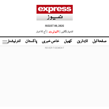
AUGUST 08, 2026
اشتہار لگائیں |
لائیو ٹی وی
| آج کا اخبار
صفحۂ اول
تازہ ترین
کھیل
خاص خبریں
پاکستان
انٹر نیشنل
ٹا