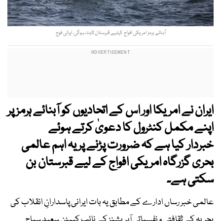
آبنائے ہرمز امریکی افواج کیلیے قبرستان ثابت ہوگی، ایرانی فوج
ایران نے امریکا اور اس کے اتحادیوں کو آبنائے ہرمز پر
اپنے مکمل کنٹرول کا دعویٰ کرتے ہوئے
خبردار کیا ہے کہ ضرورت پڑنے پر یہ اہم عالمی
بحری گزرگاہ امریکی افواج کے لیے قبرستان بن
سکتی ہے۔
عالمی خبر رساں ادارے کے مطابق یہ بات ایرانی پاسدارانِ انقلاب کی
بحریہ کے ثقافتی و نفسیاتی آپریشنز کے نائب کیپٹن سعید سیاح