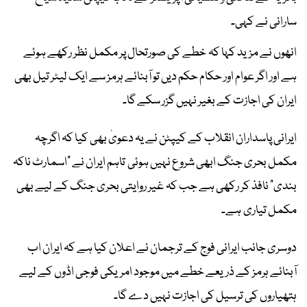
سارانی نے کہی۔
انھوں نے مزید کہا کہ خطے کی صورتحال پر مکمل نظر رکھے ہوئے
ہے اور اگر عوام اور حکام حکم دیں تو آبنائے ہرمز سے ایک لیٹر تیل بھی
ایران کی اجازت کے بغیر نہیں گزر سکے گا۔
ایرانی پاسداران انقلاب کے کیپٹن نے یہ دعویٰ بھی کیا کہ اگرچہ
مکمل بحری جنگ ابھی شروع نہیں ہوئی تاہم ایران نے “اسمارٹ ناکہ
بندی” نافذ کر رکھی ہے جب کہ غیر روایتی بحری جنگ کے لیے بھی
مکمل تیاری ہے۔
دوسری جانب ایرانی فوج کے ترجمان نے اعلان کیا ہے کہ ایران اب
آبنائے ہرمز کے ذریعے خطے میں موجود امریکی فوجی اڈوں کے لیے
ہتھیاروں کی ترسیل کی اجازت نہیں دے گا۔