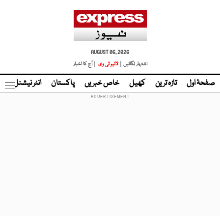
AUGUST 06, 2026
اشتہار لگائیں |
لائیو ٹی وی
| آج کا اخبار
صفحۂ اول
تازہ ترین
کھیل
خاص خبریں
پاکستان
انٹر نیشنل
ٹا