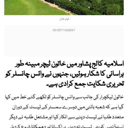
فوٹو: فائل
اسلامیہ کالج پشاور میں خاتون ٹیچر مبینہ طور
ہراسانی کا شکار ہوئیں، جنہوں نے وائس چانسلر کو
تحریری شکایت جمع کرادی ہے۔
خاتون لیکچرار کی جانب سے وائس چانسلر کو لکھے گئے خط میں کہا
گیا ہے کہ شعبہ باٹنی میں دوسرے سمسٹر کے ٹیسٹ کے دوران
متعدد طلبا نے ٹیسٹ دینے سے انکار کیا اور مشتعل طلبہ نے دیگر
اسٹوڈنٹس کو بھی ٹیسٹ نہ دینے پر اکسانا اور دھمکانا شروع کردیا۔