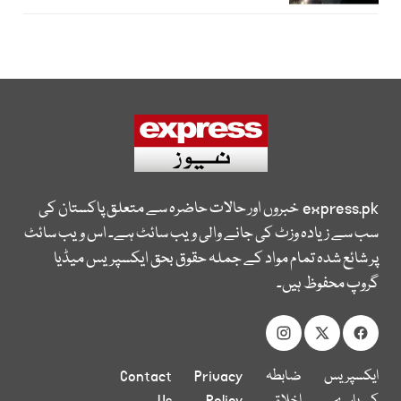
express.pk
خبروں اور حالات حاضرہ سے متعلق پاکستان کی
سب سے زیادہ وزٹ کی جانے والی ویب سائٹ ہے۔ اس ویب سائٹ
پر شائع شدہ تمام مواد کے جملہ حقوق بحق ایکسپریس میڈیا
گروپ محفوظ ہیں۔
ایکسپریس
ضابطہ
Privacy
Contact