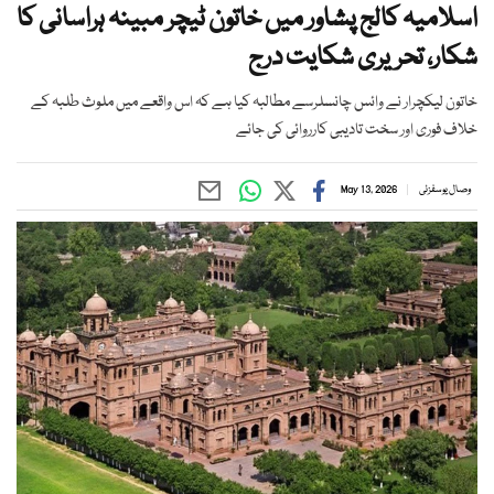
اسلامیہ کالج پشاور میں خاتون ٹیچر مبینہ ہراسانی کا
شکار، تحریری شکایت درج
خاتون لیکچرار نے وائس چانسلرسے مطالبہ کیا ہے کہ اس واقعے میں ملوث طلبہ کے
خلاف فوری اور سخت تادیبی کارروائی کی جائے
وصال یوسفزئی
May 13, 2026