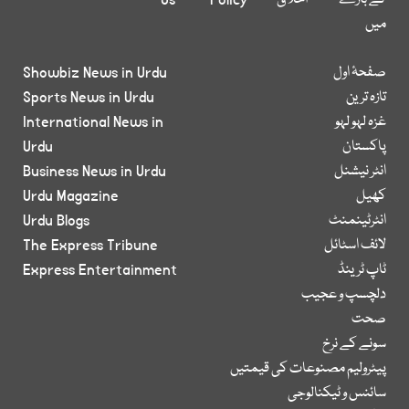
کے بارے
اخلاق
Policy
Us
میں
صفحۂ اول
Showbiz News in Urdu
تازہ ترین
Sports News in Urdu
غزہ لہو لہو
International News in
پاکستان
Urdu
انٹر نیشنل
Business News in Urdu
کھیل
Urdu Magazine
انٹرٹینمنٹ
Urdu Blogs
لائف اسٹائل
The Express Tribune
ٹاپ ٹرینڈ
Express Entertainment
دلچسپ و عجیب
صحت
سونے کے نرخ
پیٹرولیم مصنوعات کی قیمتیں
سائنس و ٹیکنالوجی