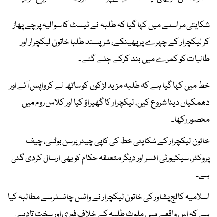
شکایتی مراسلے میں کہا گیا کہ طلبہ نے ٹیسٹ کا سوالیہ پرچے پھاڑ
کر لیکچرار کے چہرے پر پھینکے، شرپسند طلبا خاتون لیکچرار اور
طالبات کو کمرے میں بند کرکے چلے گئے۔
خط میں کہا گیا ہے کہ طلبہ مزید لڑکوں کو ساتھ لے کر واپس آئے اور
دھمکیاں دینا شروع کیں، لیکچرار کا گھیراؤ کیا اور کلاس روم میں
محصور رکھا۔
خاتون لیکچرار کے شکایتی خط کی کاپی چیئرپرسن بوٹنی، چیف
پروکٹر، سیکیورٹی افسر اور دیگر متعلقہ حکام کو بھی ارسال کردی گئی
ہے۔
اسلامیہ کالج پشاور کی خاتون لیکچرار نے وائس چانسلرسے مطالبہ کیا
ہے کہ اس واقعے میں ملوث طلبہ کے خلاف فوری اور سخت تادیبی