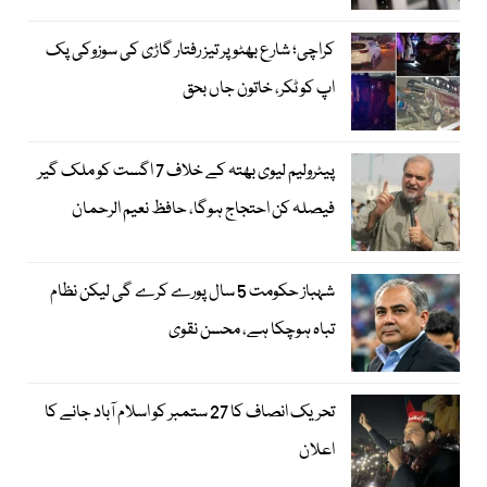
کراچی؛ شارع بھٹو پر تیز رفتار گاڑی کی سوزوکی پک
اپ کو ٹکر، خاتون جاں بحق
پیٹرولیم لیوی بھتہ کے خلاف 7 اگست کو ملک گیر
فیصلہ کن احتجاج ہوگا، حافظ نعیم الرحمان
شہباز حکومت 5 سال پورے کرے گی لیکن نظام
تباہ ہوچکا ہے، محسن نقوی
تحریک انصاف کا 27 ستمبر کو اسلام آباد جانے کا
اعلان