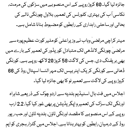
جائزہ لیا گیا۔ 60 کروڑ روپے کے اس منصوبے میں سڑکوں کی مرمت،
نکاسی آب کی بہتری، کلورٹس کی تعمیر، بلاول چورنگی نالے کی
بحالی اور ساحلی راہداری کے رابطوں کو مضبوط بنانا شامل ہے۔
میئر کراچی مرتضیٰ وہاب نے وزیراعلیٰ کو ملیر کورٹ عظیم پورہ سے
مرتضیٰ چورنگی لانڈھی تک متبادل کوریڈور کی تعمیر کے بارے میں
بھی بریفنگ دی، جس کی لاگت 58 کروڑ 20 لاکھ روپے ہے، کورنگی
ڈھائی سے کورنگی کریک ایئربیس تک مہر النسا اسپتال روڈ کی 66
کروڑ روپے کی لاگت سے تعمیر نو کا بھی جائزہ لیا گیا۔
اجلاس میں فٹ بال اسٹیڈیم بلدیہ سے اردو چوک کے ذریعے شاہراہ
اورنگی تک سڑک کی تعمیر و اپگریڈیشن پر بھی غور کیا گیا، 2.2 ارب
روپے کے اس منصوبے کا مقصد اورنگی ٹاؤن، بلدیہ ٹاؤن اور حب ریور
روڈ کے درمیان رابطوں کو بہتر بنانا ہے، اجلاس میں گلزار ہجری کو ایم