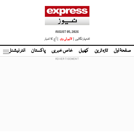
AUGUST 05, 2026
اشتہار لگائیں |
لائیو ٹی وی
| آج کا اخبار
صفحۂ اول
تازہ ترین
کھیل
خاص خبریں
پاکستان
انٹر نیشنل
ٹا