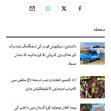
متعلقہ
دالبندین؛ سیکیورٹی فورسز کی اسمگلنگ نیٹ ورک
کے خلاف بڑی کارروائی، 4 کروڑ مالیت کا سامان
ضبط
آزاد کشمیر انتخابات دوسرا مرحلہ؛ 21 حلقوں میں
کامیاب امیدواروں کا نوٹیفکیشن جاری
بیمار افغان نومولود کو پاکستان میں داخلے کی