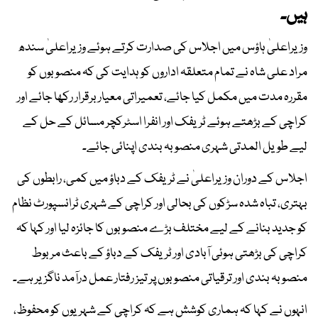
ہیں۔
وزیراعلیٰ ہاؤس میں اجلاس کی صدارت کرتے ہوئے وزیراعلیٰ سندھ
مراد علی شاہ نے تمام متعلقہ اداروں کو ہدایت کی کہ منصوبوں کو
مقررہ مدت میں مکمل کیا جائے، تعمیراتی معیار برقرار رکھا جائے اور
کراچی کے بڑھتے ہوئے ٹریفک اور انفرا اسٹرکچر مسائل کے حل کے
لیے طویل المدتی شہری منصوبہ بندی اپنائی جائے۔
اجلاس کے دوران وزیراعلیٰ نے ٹریفک کے دباؤ میں کمی، رابطوں کی
بہتری، تباہ شدہ سڑکوں کی بحالی اور کراچی کے شہری ٹرانسپورٹ نظام
کو جدید بنانے کے لیے مختلف بڑے منصوبوں کا جائزہ لیا اور کہا کہ
کراچی کی بڑھتی ہوئی آبادی اور ٹریفک کے دباؤ کے باعث مربوط
منصوبہ بندی اور ترقیاتی منصوبوں پر تیز رفتار عمل درآمد ناگزیر ہے۔
انہوں نے کہا کہ ہماری کوشش ہے کہ کراچی کے شہریوں کو محفوظ،