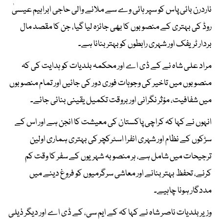
ناردرن بائی پاس کو سپر ہائی وے سے ملانے والی حاجی ابراہیم عیسیٰ
روڈ کی بہتری کے منصوبوں کا بھی جائزہ لیا گیا، جن کا مقصد مال
بردار ٹریفک اور شہری رابطوں کو بہتر بنانا ہے۔
مراد علی شاہ نے کے ڈی اے اور محکمہ بلدیات کو ہدایت کی کہ
منصوبوں میں تاخیر کی وجوہات فوری دور کی جائیں اور تمام منصوبوں
میں شفافیت، مؤثر نگرانی اور بروقت تکمیل یقینی بنائی جائے۔
انہوں نے کہا کہ کراچی پاکستان کی معیشت کا انجن ہے اور اس کے
سڑکوں کے نظام اور شہری انفرا اسٹرکچر کی بہتری ہماری اولین
ترجیحات میں شامل ہے، ہر منصوبہ شہریوں کے سفر کا وقت کم
کرنے، تحفظ بہتر بنانے اور معاشی سرگرمیوں کو فروغ دینے میں
مددگار ہونا چاہیے۔
وزیر بلدیات ناصر شاہ نے کہا کہ کے ایم سی، کے ڈی اے اور دیگر ذیلی