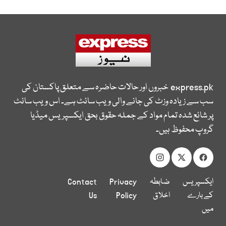
express.pk
خبروں اور حالات حاضرہ سے متعلق پاکستان کی
سب سے زیادہ وزٹ کی جانے والی ویب سائٹ ہے۔ اس ویب سائٹ
پر شائع شدہ تمام مواد کے جملہ حقوق بحق ایکسپریس میڈیا
گروپ محفوظ ہیں۔
ایکسپریس
ضابطہ
Privacy
Contact
کے بارے
اخلاق
Policy
Us
میں