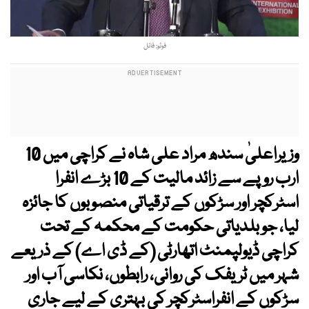
فوٹو: فائل
وزیراعلیٰ سندھ مراد علی شاہ نے کراچی میں 10
ارب روپے سے زائد مالیت کے 10 بڑے انفرا
اسٹرکچر اور سڑکوں کے ترقیاتی منصوبوں کا جائزہ
لیا، جو بلدیاتی حکومت کے محکمہ کے تحت
کراچی ڈیولپمنٹ اتھارٹی (کے ڈی اے) کے ذریعے
شہر میں ٹریفک کی روانی، رابطوں، نکاسی آب اور
سڑکوں کے انفراسٹرکچر کی بہتری کے لیے جاری