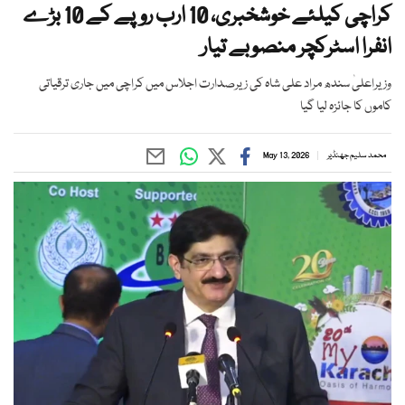
کراچی کیلئے خوشخبری، 10 ارب روپے کے 10 بڑے
انفرا اسٹرکچر منصوبے تیار
وزیراعلیٰ سندھ مراد علی شاہ کی زیرصدارت اجلاس میں کراچی میں جاری ترقیاتی
کاموں کا جائزہ لیا گیا
محمد سلیم جھنڈیر
May 13, 2026