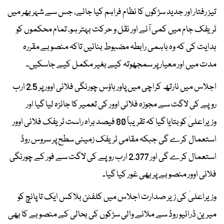
تیز رفتار اور جدید سڑکوں کا نظام فراہم کیا جائے، جس سے شہر بھر میں
ٹریفک جام میں کمی آئے اور نقل و حرکت بہتر ہو، تمام محکموں کو
ہدایت کی کہ وہ باہمی رابطہ مضبوط بنائیں تاکہ منصوبے مقررہ
مدت میں اور معیار پر سمجھوتہ کیے بغیر مکمل کیے جاسکیں۔
اجلاس میں نارتھ کراچی میں پاور ہاؤس چورنگی فلائی اوور پر 2.5 ارب
روپے کی لاگت سے مجوزہ فلائی اوور کی تعمیر کا جائزہ لیا گیا اور
وزیراعلیٰ کو بتایا گیا کہ تقریباً 80 فیصد براہ راست ٹریفک فلائی اوور
استعمال کرے گی جبکہ مقامی ٹریفک زمینی سطح پر سروس روڈ
استعمال کرے گی اور 2.377 ارب روپے کی لاگت سے فور کے چورنگی
فلائی اوور منصوبے پر بھی غور کیا گیا۔
وزیراعلیٰ کی زیر صدارت اجلاس میں کلفٹن بلاکس ایک تا پانچ کو
میرین ڈرائیو روڈ سے ملانے والی سڑکوں کی بحالی کے منصوبے کا بھی