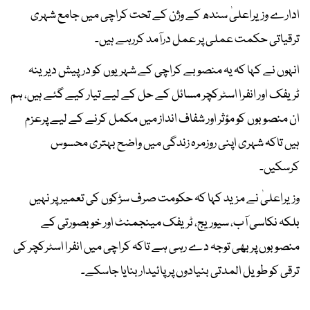
ادارے وزیراعلیٰ سندھ کے وژن کے تحت کراچی میں جامع شہری
ترقیاتی حکمت عملی پر عمل درآمد کررہے ہیں۔
انہوں نے کہا کہ یہ منصوبے کراچی کے شہریوں کو درپیش دیرینہ
ٹریفک اور انفرا اسٹرکچر مسائل کے حل کے لیے تیار کیے گئے ہیں، ہم
ان منصوبوں کو مؤثر اور شفاف انداز میں مکمل کرنے کے لیے پرعزم
ہیں تاکہ شہری اپنی روزمرہ زندگی میں واضح بہتری محسوس
کرسکیں۔
وزیراعلیٰ نے مزید کہا کہ حکومت صرف سڑکوں کی تعمیر پر نہیں
بلکہ نکاسی آب، سیوریج، ٹریفک مینجمنٹ اور خوبصورتی کے
منصوبوں پر بھی توجہ دے رہی ہے تاکہ کراچی میں انفرا اسٹرکچر کی
ترقی کو طویل المدتی بنیادوں پر پائیدار بنایا جاسکے۔