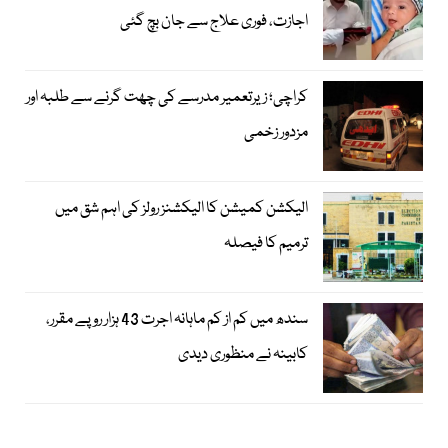
اجازت، فوری علاج سے جان بچ گئی
کراچی؛ زیرتعمیر مدرسے کی چھت گرنے سے طلبہ اور
مزدور زخمی
الیکشن کمیشن کا الیکشنز رولز کی اہم شق میں
ترمیم کا فیصلہ
سندھ میں کم از کم ماہانہ اجرت 43 ہزار روپے مقرر،
کابینہ نے منظوری دیدی