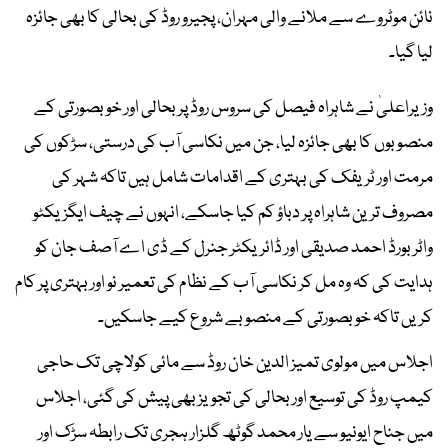
نائن موٹروے سے ملانے والی مہران، پجیرو روڈ کی بحالی کا بھی جائزہ
لیا گیا۔
وزیراعلیٰ نے شاہراہ فیصل کی سروس روڈ پر بحالی اور خوبصورتی کے
منصوبوں کا بھی جائزہ لیا، جن میں نکاسی آب کی درستی، سڑکوں کی
مرمت اور ٹریفک کی بہتری کے اقدامات شامل ہیں تاکہ شہر کی
مصروف ترین شاہراہ پر دباؤ کم کیا جاسکے، انہوں نے چیف ایگزیکٹو
واٹر بورڈ احمد صدیقی اور ڈائریکٹر جنرل کے ڈی اے آصف جان کو
ہدایت کی کہ وہ مل کر نکاسی آب کے نظام کی تعمیر نو اور بہتری پر کام
کریں تاکہ خوبصورتی کے منصوبے شروع کیے جاسکیں۔
اجلاس میں مولوی تمیز الدین خان روڈ سے مائی کولاچی تک حاجی
کیمپ روڈ کی توسیع اور بحالی کی تجویز بھی پیش کی گئی، اجلاس
میں جناح ایونیو سے یار محمد گوٹھ گلزار ہجری تک رابطہ سڑک اور