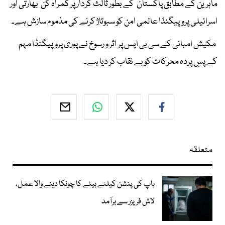
ماہرین کے مطابق پاکستان کے بطور ثالث کردار پر گمراہ کن بھارتی اور
اسرائیلی پروپیگنڈا عالمی امن کو سبوتاژ کرنے کی مذموم سازش ہے۔
مکیش امبانی کے سی بی ایس پر اثر و رسوخ نے پوری پروپیگنڈا مہم
کے پسِ پردہ محرکات کو بے نقاب کر دیا ہے۔
متعلقہ
باپ کی پنشن کیلئے بیٹے کا چونکا دینے والا عمل،
لاش فریزر سے برآمد