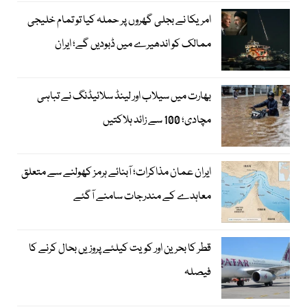
امریکا نے بجلی گھروں پر حملہ کیا تو تمام خلیجی
ممالک کو اندھیرے میں ڈبودیں گے؛ ایران
بھارت میں سیلاب اور لینڈ سلائیڈنگ نے تباہی
مچادی؛ 100 سے زائد ہلاکتیں
ایران عمان مذاکرات؛ آبنائے ہرمز کھولنے سے متعلق
معاہدے کے مندرجات سامنے آگئے
قطر کا بحرین اور کویت کیلئے پروزیں بحال کرنے کا
فیصلہ