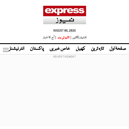
AUGUST 06, 2026
اشتہار لگائیں |
لائیو ٹی وی
| آج کا اخبار
صفحۂ اول
تازہ ترین
کھیل
خاص خبریں
پاکستان
انٹر نیشنل
ٹا