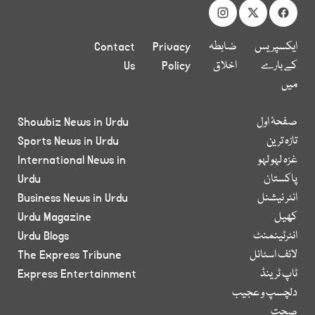
ایکسپریس
ضابطہ
Privacy
Contact
کے بارے
اخلاق
Policy
Us
میں
صفحۂ اول
Showbiz News in Urdu
تازہ ترین
Sports News in Urdu
غزہ لہو لہو
International News in
پاکستان
Urdu
انٹر نیشنل
Business News in Urdu
کھیل
Urdu Magazine
انٹرٹینمنٹ
Urdu Blogs
لائف اسٹائل
The Express Tribune
ٹاپ ٹرینڈ
Express Entertainment
دلچسپ و عجیب
صحت