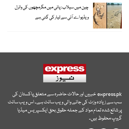
چین میں سیلاب: پانی میں مگرمچھوں کی وائرل
ویڈیو اے آئی سے تیار کی گئی ہے
express.pk
خبروں اور حالات حاضرہ سے متعلق پاکستان کی
سب سے زیادہ وزٹ کی جانے والی ویب سائٹ ہے۔ اس ویب سائٹ
پر شائع شدہ تمام مواد کے جملہ حقوق بحق ایکسپریس میڈیا
گروپ محفوظ ہیں۔