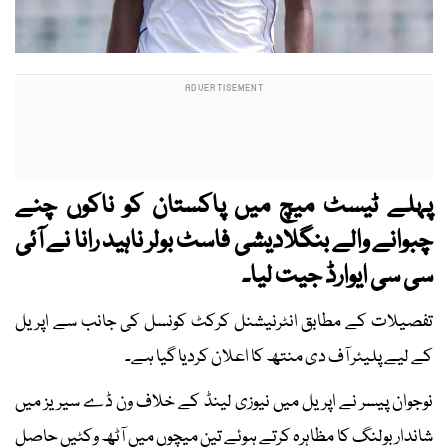
پہلے ٹیسٹ میچ میں پاکستان کو ناکوں چنے
چبوانے والے بنگلادیشی فاسٹ بولر ناہید رانا نے آئی
سی سی ایوارڈ جیت لیا۔
تفصیلات کے مطابق انٹرنیشنل کرکٹ کونسل کی جانب سے اپریل
کے لیے پلیئر آف دی منتھ کا اعلان کردیا گیا ہے۔
نوجوان پیسر نے اپریل میں نیوزی لینڈ کے خلاف ون ڈے سیریز میں
شاندار بولنگ کا مظاہرہ کرتے ہوئے تین میچوں میں آٹھ وکٹیں حاصل