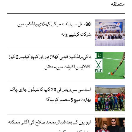
متعلقہ
60 سال سے زائد عمر کے کھلاڑی ورلڈکپ میں
شرکت کیلیے روانہ
ہاکی ورلڈکپ: قومی کھلاڑیوں اور کوچز کیلیے 2 کروڑ
کا الاؤنس اکاؤنٹ میں منتقل
اے سی سی ویمن ٹی 20 کپ کا شیڈول جاری، پاک
بھارت میچ 5 ستمبر کو ہوگا
لیور پول کے بعد فٹبالر محمد صلاح کی اگلی ممکنہ