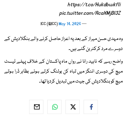
https://t.co/Hukdbwkf1i
pic.twitter.com/AcaXMjBl3Z
May 14, 2026
— ICC (@ICC)
وہ مہدی حسن میراز کے بعد یہ اعزاز حاصل کرنے والے بنگلادیش کے
دوسرے مرد کرکٹر بن گئے ہیں۔
واضح رہے کہ ناہید رانا نے رواں ماہ پاکستان کے خلاف پہلے ٹیسٹ
میچ کی دوسری اننگز میں تباہ کن بولنگ کرتے ہوئے بظاہر ڈرا ہوتے
میچ کو بنگلادیش کی جیت میں تبدیل کردیا تھا۔