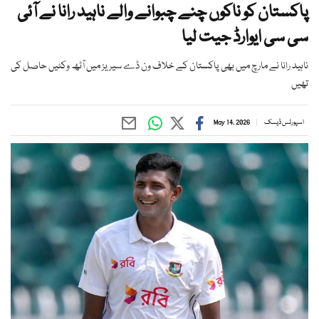
پاکستان کو ناکوں چنے چبوانے والے ناہید رانا نے آئی
سی سی ایوارڈ جیت لیا
ناہید رانا نے مارچ میں بھی پاکستان کے خلاف ون ڈے سیریز میں آٹھ وکٹیں حاصل کی
تھیں
اسپورٹس ڈیسک
May 14, 2026