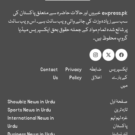
express.pk
خبروں اور حالات حاضرہ سے متعلق پاکستان کی
سب سے زیادہ وزٹ کی جانے والی ویب سائٹ ہے۔ اس ویب سائٹ
پر شائع شدہ تمام مواد کے جملہ حقوق بحق ایکسپریس میڈیا
گروپ محفوظ ہیں۔
ایکسپریس
ضابطہ
Privacy
Contact
کے بارے
اخلاق
Policy
Us
میں
صفحۂ اول
Showbiz News in Urdu
تازہ ترین
Sports News in Urdu
غزہ لہو لہو
International News in
پاکستان
Urdu
انٹر نیشنل
Business News in Urdu