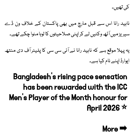
کی تھیں۔
ناہید رانا اس سے قبل مارچ میں بھی پاکستان کے خلاف ون ڈے
سیریز میں آٹھ وکٹیں لے کر اپنی صلاحیتوں کا لوہا منوا چکے تھے۔
یہ پہلا موقع ہے کہ ناہید رانا نے آئی سی سی کا پلیئر آف دی منتھ
ایوارڈ اپنے نام کیا ہے۔
Bangladesh's rising pace sensation
has been rewarded with the ICC
Men’s Player of the Month honour for
April 2026 ⭐
More ➡️