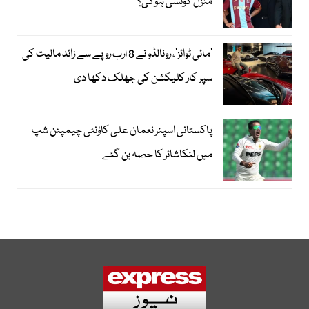
منزل کونسی ہوگی؟
’مائی ٹوائز‘، رونالڈو نے 8 ارب روپے سے زائد مالیت کی
سپر کار کلیکشن کی جھلک دکھا دی
پاکستانی اسپنر نعمان علی کاؤنٹی چیمپئن شپ
میں لنکاشائر کا حصہ بن گئے