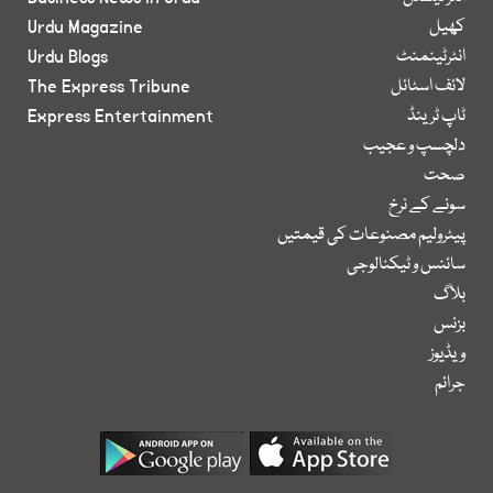
کھیل
Urdu Magazine
انٹرٹینمنٹ
Urdu Blogs
لائف اسٹائل
The Express Tribune
ٹاپ ٹرینڈ
Express Entertainment
دلچسپ و عجیب
صحت
سونے کے نرخ
پیٹرولیم مصنوعات کی قیمتیں
سائنس و ٹیکنالوجی
بلاگ
بزنس
ویڈیوز
جرائم