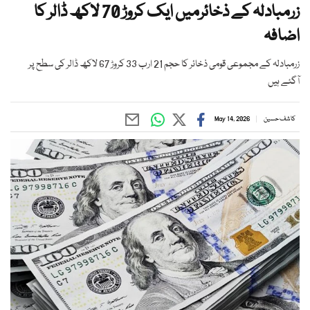
زرمبادلہ کے ذخائرمیں ایک کروڑ 70 لاکھ ڈالر کا
اضافہ
زرمبادلہ کے مجموعی قومی ذخائر کا حجم 21 ارب 33 کروڑ 67 لاکھ ڈالر کی سطح پر
آگئے ہیں
کاشف حسین
May 14, 2026