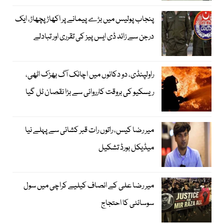
پنجاب پولیس میں بڑے پیمانے پر اکھاڑ پچھاڑ، ایک
درجن سے زائد ڈی ایس پیز کی تقرری اور تبادلے
راولپنڈی، دو دکانوں میں اچانک آگ بھڑک اٹھی،
ریسکیو کی بروقت کارروائی سے بڑا نقصان ٹل گیا
میر رضا کیس، راتوں رات قبر کشائی سے پہلے نیا
میڈیکل بورڈ تشکیل
میر رضا علی کے انصاف کیلیے کراچی میں سول
سوسائٹی کا احتجاج