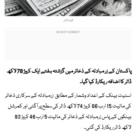
فوٹو: فائل
پاکستان کے زر مبادلہ کے ذخائر میں گزشتہ ہفتے ایک کروڑ 70 لاکھ
ڈالر کا اضافہ ریکارڈ کیا گیا۔
اسٹیٹ بینک کے اعداد وشمار کے مطابق زرمبادلہ کے سرکاری ذخائر
کی مالیت 15 ارب 86 کروڑ 74 لاکھ ڈالر کی سطح پر آگئی اور کمرشل
بینکوں کے پاس زرمبادلہ کے ذخائر کی مالیت 5 ارب 46 کروڑ 93
لاکھ ڈالر ریکارڈ کی گئی۔