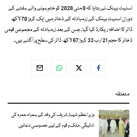
اسٹیٹ بینک نے بتایا کہ 8 مئی 2026 کو ختم ہونے والے ہفتے کے
دوران اسٹیٹ بینک کے زرمبادلہ کے ذخائر میں ایک کروڑ 70 لاکھ
ڈالر کا اضافہ ریکارڈ کیا گیا، جس کے بعد زرمبادلہ کے مجموعی قومی
ذخائر کا حجم 21 ارب 33 کروڑ 67 لاکھ ڈالر کی سطح پر آگئے ہیں۔
متعلقہ
وزیر اعظم شہباز شریف کی وفد کے ہمراہ عمرہ کی
ادائیگی، ملک و قوم کے لیے خصوصی دعائیں