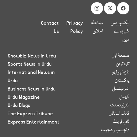
ایکسپریس
ضابطہ
Privacy
Contact
کے بارے
اخلاق
Policy
Us
میں
صفحۂ اول
Showbiz News in Urdu
تازہ ترین
Sports News in Urdu
غزہ لہو لہو
International News in
پاکستان
Urdu
انٹر نیشنل
Business News in Urdu
کھیل
Urdu Magazine
انٹرٹینمنٹ
Urdu Blogs
لائف اسٹائل
The Express Tribune
ٹاپ ٹرینڈ
Express Entertainment
دلچسپ و عجیب