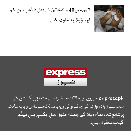
لاہور میں 40 سالہ خاتون کے قتل کا ڈراپ سین، شوہر
اور سوتیلا بیٹا ملوث نکلے
express.pk
خبروں اور حالات حاضرہ سے متعلق پاکستان کی
سب سے زیادہ وزٹ کی جانے والی ویب سائٹ ہے۔ اس ویب سائٹ
پر شائع شدہ تمام مواد کے جملہ حقوق بحق ایکسپریس میڈیا
گروپ محفوظ ہیں۔