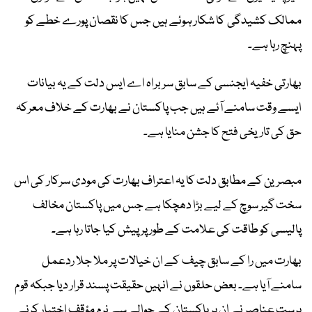
ممالک کشیدگی کا شکار ہوئے ہیں جس کا نقصان پورے خطے کو
پہنچ رہا ہے۔
بھارتی خفیہ ایجنسی کے سابق سربراہ اے ایس دلت کے یہ بیانات
ایسے وقت سامنے آئے ہیں جب پاکستان نے بھارت کے خلاف معرکہ
حق کی تاریخی فتح کا جشن منایا ہے۔
مبصرین کے مطابق دلت کا یہ اعتراف بھارت کی مودی سرکار کی اس
سخت گیر سوچ کے لیے بڑا دھچکا ہے جس میں پاکستان مخالف
پالیسی کو طاقت کی علامت کے طور پر پیش کیا جاتا رہا ہے۔
بھارت میں را کے سابق چیف کے ان خیالات پر ملا جلا ردعمل
سامنے آیا ہے۔ بعض حلقوں نے انہیں حقیقت پسند قرار دیا جبکہ قوم
پرست عناصر نے ان پر پاکستان کے حوالے سے نرم مؤقف اختیار کرنے