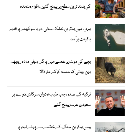
کی بلند ترین سطح پر پہنچ گئیں، اقوام متحدہ
یورپ میں بدترین خشک سالی، دریا سوکھنے پر قدیم
باقیات برآمد
بچے کی موت پر غصے میں پاگل ہوئی مادہ ریچھ،
بہن بھائی کو حملہ کرکے مار ڈالا
ترکیہ کے صدر رجب طیب اردوان سرکاری دورے پر
سعودی عرب پہنچ گئے
روس یوکرین جنگ کے خاتمے سے پہلے نیٹو پر