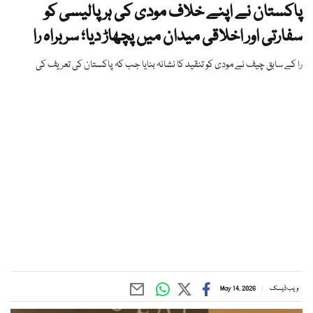
پاکستان نے اپنے خلاف مودی کی ہر پالیسی کو
سفارتی اور اخلاقی میدان میں پچھاڑ دیا؛ سربراہ را
را کے سابق چیف نے مودی کو تنقید کا نشانہ بنایا جب کہ پاکستان کی تعریف کی
ویب ڈیسک
May 14, 2026