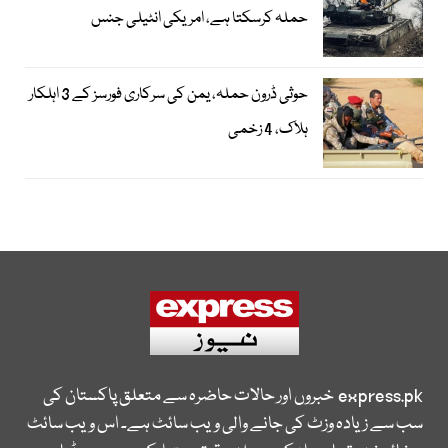
حملہ کرسکتا ہے، امریکی انٹیلی جنس
حوثی ڈرون حملہ، یمن کی سرکاری فورسز کے 3 اہلکار
ہلاک، 4 زخمی
express.pk
خبروں اور حالات حاضرہ سے متعلق پاکستان کی
سب سے زیادہ وزٹ کی جانے والی ویب سائٹ ہے۔ اس ویب سائٹ