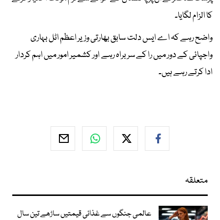
کا الزام لگایا۔
واضح رہے کہ اے ایس دلت سابق بھارتی وزیر اعظم اٹل بہاری
واجپائی کے دور میں را کے سربراہ رہے اور کشمیر امور میں اہم کردار
ادا کرتے رہے ہیں۔
متعلقہ
عالمی جنگوں سے غذائی قیمتیں ساڑھے تین سال