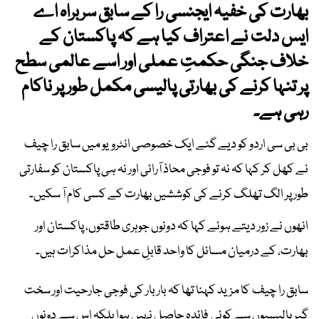
بھارت کی خفیہ ایجنسی را کے سابق سربراہ اے
ایس دلت نے اعتراف کیا ہے کہ پاکستان کے
خلاف جنگی حکمتِ عملی اور اسے عالمی سطح
پر تنہا کرنے کی بھارتی پالیسی مکمل طور پر ناکام
رہی ہے۔
بی بی سی اردو کو دیے گئے ایک خصوصی انٹرویو میں سابق را چیف
نے کھل کر کہا کہ نہ تو فوجی محاذ آرائی اور نہ ہی پاکستان کو سفارتی
طور پر الگ تھلگ کرنے کی کوششیں بھارت کے کسی کام آ سکیں۔
انھوں نے زور دیتے ہوئے کہا کہ دونوں جوہری طاقتوں، پاکستان اور
بھارت، کے درمیان مسائل کا واحد قابلِ عمل حل مذاکرات ہیں۔
سابق را چیف کا مزید کہنا تھا کہ بار بار کی فوجی جارحیت اور سخت
گیر پالیسیوں سے کوئی فائدہ حاصل نہیں ہوا بلکہ اس سے دونوں