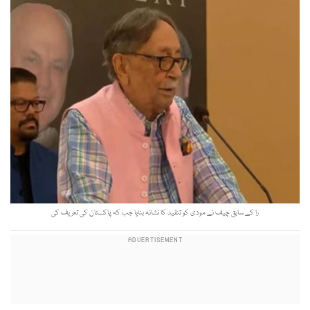
را کے سابق چیف نے مودی کو تنقید کا نشانہ بنایا جب کہ پاکستان کی تعریف کی