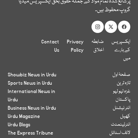
پر شائع شدہ تمام مواد کے جملہ حقوق بحق ایکسپریس میڈیا
گروپ محفوظ ہیں۔
ایکسپریس
ضابطہ
Privacy
Contact
کے بارے
اخلاق
Policy
Us
میں
صفحۂ اول
Showbiz News in Urdu
تازہ ترین
Sports News in Urdu
غزہ لہو لہو
International News in
پاکستان
Urdu
انٹر نیشنل
Business News in Urdu
کھیل
Urdu Magazine
انٹرٹینمنٹ
Urdu Blogs
لائف اسٹائل
The Express Tribune