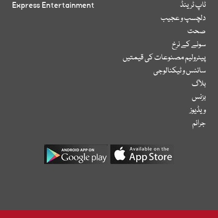
ٹاپ ٹرینڈ
Express Entertainment
دلچسپ و عجیب
صحت
سونے کے نرخ
پیٹرولیم مصنوعات کی قیمتیں
سائنس و ٹیکنالوجی
بلاگ
بزنس
ویڈیوز
جرائم