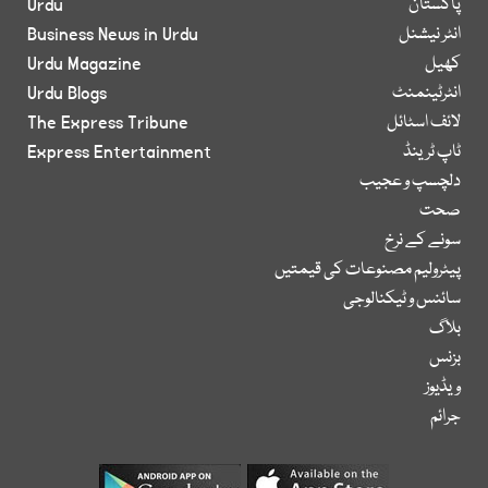
پاکستان
Urdu
انٹر نیشنل
Business News in Urdu
کھیل
Urdu Magazine
انٹرٹینمنٹ
Urdu Blogs
لائف اسٹائل
The Express Tribune
ٹاپ ٹرینڈ
Express Entertainment
دلچسپ و عجیب
صحت
سونے کے نرخ
پیٹرولیم مصنوعات کی قیمتیں
سائنس و ٹیکنالوجی
بلاگ
بزنس
ویڈیوز
جرائم