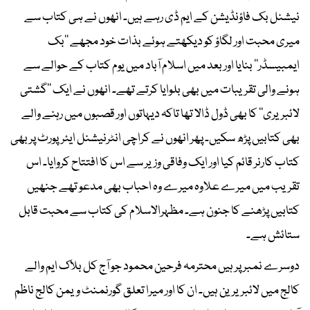
نیشنل بک فاؤنڈیشن کے ایم ڈی رہے ہیں۔ انھوں نے ہی کتاب سے
میری محبت اور لگاؤ کو دیکھتے ہوئے بذات خود مجھے ’’بک
ایمبیسڈر‘‘ بنایا اور بعد میں اسلام آباد میں یوم کتاب کے حوالے سے
ہونے والی تقریبات میں بھی بلوایا کرتے تھے۔ انھوں نے ایک ’’گشتی
لائبریری‘‘ کا بھی ڈول ڈالا تھا تاکہ دیہاتوں اور قصبوں میں رہنے والے
بھی کتابیں پڑھ سکیں۔ پھر انھوں نے کراچی انٹرنیشنل ایئرپورٹ پر بھی
کتاب کارنر قائم کیا اور ایک وفاقی وزیر سے اس کا افتتاح کروایا۔ اس
تقریب میں میرے علاوہ میرے وہ احباب بھی مدعو تھے جنھیں
کتابیں پڑھنے کا جنون ہے۔ مظہرالاسلام کی کتاب سے محبت قابل
ستائش ہے۔
دوسرے نمبر پر ہیں محترمہ فرحین محمود جو آج کل بلاک ایم والے
کالج میں لائبریرین ہیں۔ ان کا اور میرا تعلق گورنمنٹ ویمن کالج ناظم