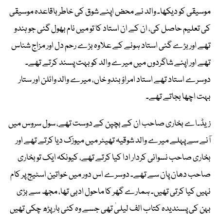
موسیقی کو دیکھا۔ والد نے محض اپنے شوق کی خاطر باقاعدہ موسیقی
کی تعلیم حاصل کی، ان کے ان استاد کا تو میں نام بھول گئی جو ہندو
تھے اور بڑے گنی استاد ہونے کے علاوہ بڑے رحم دل اور مزاج شناس
تھے اور اپنے شاگردوں میں میرے والد کو بہت پسند کرتے تھے۔
دوسرے استاد تھے استاد امراؤ بندو خاں، میرے والد وائلن اور ستار
بہت اچھا بجاتے تھے۔
زیڈ۔اے بخاری صاحب ان کے بچپن کے دوست تھے، سول سروس میں
آنے سے پہلے میرے والد شوقیہ تھیٹر میں میوزک دیا کرتے تھے اور
بخاری صاحب نسوانی کردار ادا کیا کرتے تھے، کیونکہ ایک تو بخاری
صاحب دھان پان سے تھے۔ دوسرے اس دور میں خواتین اسٹیج پر کام
نہیں کیا کرتی تھیں۔ ہمارے گھر کا ماحول ادبی تھا، مجھ سے بڑی
بہن کی پسندیدہ کتاب الف لیلیٰ تھی جسے وہ کئی بار پڑھ چکی تھیں