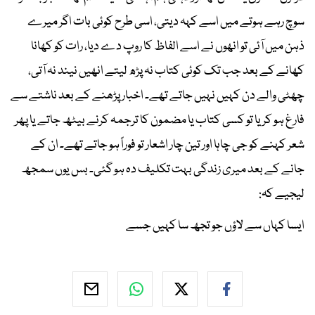
سوچ رہے ہوتے میں اسے کہہ دیتی، اسی طرح کوئی بات اگر میرے
ذہن میں آئی تو انھوں نے اسے الفاظ کا روپ دے دیا، رات کو کھانا
کھانے کے بعد جب تک کوئی کتاب نہ پڑھ لیتے انھیں نیند نہ آتی،
چھٹی والے دن کہیں نہیں جاتے تھے۔ اخبار پڑھنے کے بعد ناشتے سے
فارغ ہو کر یا تو کسی کتاب یا مضمون کا ترجمہ کرنے بیٹھ جاتے یا پھر
شعر کہنے کو جی چاہا اور تین چار اشعار تو فوراً ہو جاتے تھے۔ ان کے
جانے کے بعد میری زندگی بہت تکلیف دہ ہو گئی۔ بس یوں سمجھ
لیجیے کہ:
ایسا کہاں سے لاؤں جو تجھ سا کہیں جسے