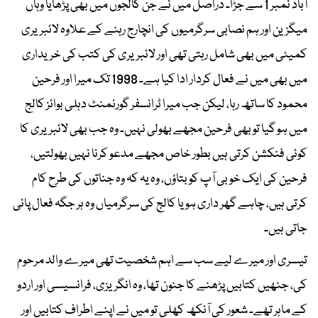
آباد نمبر 1 سے جڑا۔ دراصل میں نے جن کالجوں میں بھی پڑھایا وہاں
میگزین اور ہم نصابی سرگرمیوں کی انچارج رہنے کے علاوہ لائبریری
کمیٹی میں بھی شامل رہتی تھی اور لائبریری کی کتب کی خریداری
میں بھی میں نے فعال کردار ادا کیا ہے۔ 1998 تک میرا اور فرحین
محمود کا ساتھ رہا، لیکن جب میرا ٹرانسفر گورنمنٹ دہلی بوائز کالج
میں ہو گیا تو بھی فرحین مجھے بھولی نہیں۔ وہ جب بھی لائبریری کا
کوئی فنکشن کرتی ہیں بطور خاص مجھے مدعو کرنا نہیں بھولتیں،
فرحین کی ایک خوبی آپ کو بتاؤں، وہ یہ کہ وہ جناتوں کی طرح کام
کرتی ہیں، چاہے گھر داری ہو یا کالج کی سرگرمیاں وہ ہر جگہ فعال پائی
جاتی ہیں۔
تیسری اور میرے لیے سب سے اہم شخصیت تھی میرے والد مرحوم
کی، جنھیں کتابیں پڑھنے کا جنون تھا، وہ انگریزی، فرانسیسی اور اردو
کے ماہر تھے۔ شعور کی آنکھ کھلی تو میں نے اپنے اطراف کتابیں اور