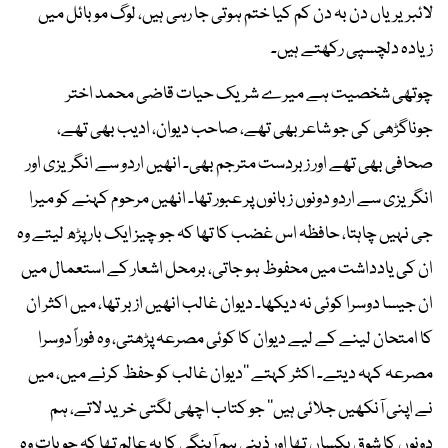
لائبریریاں دن بہ دن کم کیا ختم ہوتی جا رہی ہیں، لوگ موبائل میں
زیادہ دلچسپی رکھتے ہیں۔
چوتھی شخصیت ہے میرے شریک حیات قاضی محمد اختر
جوناگڑھی کی جو شاعر بھی تھے، صاحب دیوان، ادیب بھی تھے،
صحافی بھی تھے اور زبردست مترجم بھی۔ انھیں اردو سے انگریزی اور
انگریزی سے اردو دونوں زبانوں پر عبور تھا۔ انھیں مرحوم کہنے کو میرا
جی نہیں چاہتا، حافظہ اس غضب کا تھا کہ جو چیز ایک بار پڑھ لیتے وہ
ان کی یادداشت میں محفوظ ہو جاتی، برمحل اشعار کے استعمال میں
ان جیسا دوسرا کوئی نہ دیکھا۔ دیوان غالب انھیں ازبر تھا، میں اکثر ان
کا امتحان لینے کے لیے دیوان کا کوئی مصرعہ پڑھتی، وہ فوراً دوسرا
مصرعہ کہہ دیتے۔ اکثر کہتے ’’دیوان غالب کو حفظ کرنے میں، میں
نے اپنی آنکھیں جلائی ہیں‘‘ جو کتاب اچھی لگتی خرید لاتے، ہم
دونوں کا شوق یکساں تھا اور ذہنی ہم آہنگی کا یہ عالم تھا کہ جو بات وہ