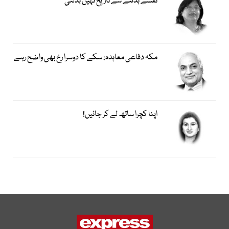
نقشے بدلنے سے تاریخ نہیں بدلتی
مکہ دفاعی معاہدہ: سکے کا دوسرا رخ بھی واضح رہے
اپنا کچرا ساتھ لے کر جائیں!