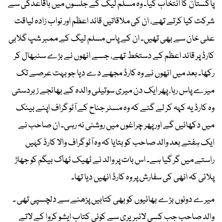
پاکستان کا انتخاب کیا۔ وہ مسلم لیگ کے جلسوں میں باقاعدگی سے
شرکت کیا کرتے تھے، ان کی ملاقاتیں قائد اعظم اور نواب زادہ لیاقت
علی خان سے بھی تھیں۔ ان کے پاس مسلم لیگ کے ممبر شپ گلابی
کارڈ پر قائد اعظم کے دستخط تھے، جسے انھوں نے بڑے سنبھال کر
رکھا۔ بعد میں انھوں نے وہ کارڈ مجھے دے دیا جو بہت عرصے تک
میرے پاس رہا، پھر ایک دن میری سوتیلی والدہ کے بھانجے زبردستی
وہ کارڈ یہ کہہ کر لے گئے کہ وہ مسٹر جناح کے آٹو گراف اپنے بینک
میں دکھائیں گے اور پھر چراغوں میں روشنی نہ رہی۔ ان صاحب نے
ایک ہفتے بعد والد صاحب کو بتایا کہ وہ آٹو گراف والا کارڈ کہیں
راستے میں گر گیا ہے۔ اس بات پر والد نے ٹھیک ٹھاک بیگم کو جھاڑ
پلائی کہ انھی کی سفارش پر وہ کارڈ انھیں دیا تھا۔
میرے دونوں بڑے بھائیوں کو بھی کتابیں پڑھنے سے دلچسپی تھی ۔
والد صاحب جب کسی لائبریری سے کوئی کتاب ایشو کروا کے لاتے