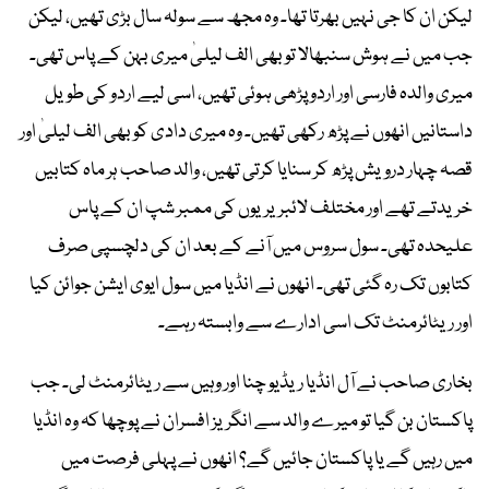
لیکن ان کا جی نہیں بھرتا تھا۔ وہ مجھ سے سولہ سال بڑی تھیں، لیکن
جب میں نے ہوش سنبھالا تو بھی الف لیلیٰ میری بہن کے پاس تھی۔
میری والدہ فارسی اور اردو پڑھی ہوئی تھیں، اسی لیے اردو کی طویل
داستانیں انھوں نے پڑھ رکھی تھیں۔ وہ میری دادی کو بھی الف لیلیٰ اور
قصہ چہار درویش پڑھ کر سنایا کرتی تھیں، والد صاحب ہر ماہ کتابیں
خریدتے تھے اور مختلف لائبریریوں کی ممبر شپ ان کے پاس
علیحدہ تھی۔ سول سروس میں آنے کے بعد ان کی دلچسپی صرف
کتابوں تک رہ گئی تھی۔ انھوں نے انڈیا میں سول ایوی ایشن جوائن کیا
اور ریٹائرمنٹ تک اسی ادارے سے وابستہ رہے۔
بخاری صاحب نے آل انڈیا ریڈیو چنا اور وہیں سے ریٹائرمنٹ لی۔ جب
پاکستان بن گیا تو میرے والد سے انگریز افسران نے پوچھا کہ وہ انڈیا
میں رہیں گے یا پاکستان جائیں گے؟ انھوں نے پہلی فرصت میں