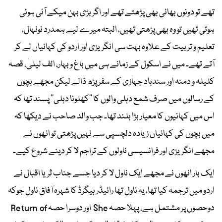
تھے تو دونوں بھائی بھی پڑھتے تھے اور اگر بڑی بہن میکے آئی ہوئی
ہوتی تھیں تو وہ بھی پڑھتی تھیں، البتہ میرے لیے ہمدرد نونہال،
تعلیم و تربیت کے علاوہ بہت سی انگریزی اور اردو کی کہانیاں لے کر
آتے تھے۔ میں نے اسکول کے زمانے ہی میں باغ و بہار، الف لیلیٰ، قصہ
کلیلہ و دمنہ اور سندباد جہازی کے سفر پڑھ ڈالے لیکن مجھے بچوں
کے رسالوں میں صرف شمع دہلی والوں کا ’’کھلونا دہلی‘‘ پسند تھا کہ
اس میں کہانیوں کا معیار بڑا بلند تھا۔ جب والد صاحب نے دیکھا کہ
میں بچوں کی کہانیاں زیادہ دلچسپی سے نہیں پڑھتی تو انھوں نے
مجھے انگریزی اور فرانسیسی ناولوں کے تراجم لا کر دینے شروع کیے۔
ایک بار انھوں نے مجھے ایک ناول لا کر دیا جسے جناب ثریا اقبال نے
اردو میں ترجمہ کیا تھا، یہ ناول تھا رائیڈر ہیگرڈ کا شہرہ آفاق ناول جوکہ
دوحصوں پر مشتمل ہے، پہلا حصہ She اور دوسرا حصہ Return of