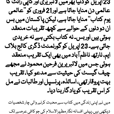
23 اپریل کو دنیا بھر میں لائبریری اور کاپی رائٹ کا
عالمی دن منایا جاتا ہے اور 21 فروری کو ’’عالمی
یوم کتاب‘‘ منایا جاتا ہے، لیکن پاکستان میں بس
ان دو دنوں کے حوالے سے کچھ تقریبات منعقد
ہوتی ہیں اور بس۔ نہ کتاب بکتی ہے نہ خریدی
جاتی ہے۔ 23 اپریل کو گورنمنٹ ڈگری کالج بلاک
ایم، نارتھ ناظم آباد میں بھی ایک تقریب منعقد
ہوئی جس میں لائبریرین فرحین محمود نے مجھے
چیف گیسٹ کی حیثیت سے مدعو کیا، تقریب
بہت پروقار تھی، اساتذہ، پرنسپل اور طالبات نے مل
کر اس تقریب کو یادگار بنا دیا۔
میں نے اپنی زندگی میں کتاب سے محبت کرنے والی چار شخصیات
دیکھی ہیں، پہلی افسانہ نگار مظہرالاسلام کی جو کافی عرصے تک