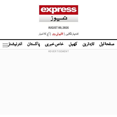
AUGUST 09, 2026
اشتہار لگائیں |
لائیو ٹی وی
| آج کا اخبار
صفحۂ اول
تازہ ترین
کھیل
خاص خبریں
پاکستان
انٹر نیشنل
ٹا