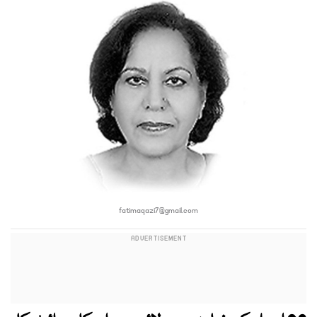
fatimaqazi7@gmail.com