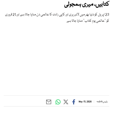
کتابیں، میری ہمجولی
23 اپریل کو دنیا بھر میں لائبریری اور کاپی رائٹ کا عالمی دن منایا جاتا ہے اور 21 فروری
کو ’’عالمی یوم کتاب‘‘ منایا جاتا ہے
رئیس فاطمہ
May 15, 2026