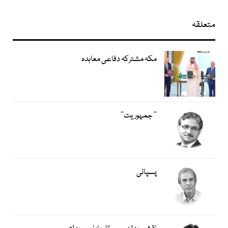
متعلقہ
مکہ مشترکہ دفاعی معاہدہ
’’ جمہوریت‘‘
پسپائی