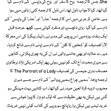
She، جس کا ترجمہ ’’روح کا سفر‘‘ اور’’ روح کی واپسی‘‘ کے نام سے کیا
گیا تھا۔ کیا لاجواب ناول تھا۔ اس ناول کا ترجمہ کئی زبانوں میں ہوا
ہے، خاص کر عربی میں اس کا ترجمہ ’’عذرا‘‘ اور ’’عذرا کی واپسی‘‘ کے
نام سے کیا گیا ، بڑی دلچسپ اور منفرد کہانی ہے۔ کچھ عرصہ قبل
ایک ہفت روزہ میں اس پرچے کے مدبر نے رائیڈر ہیگرڈ کی اس معرکۃ
الآرا تصنیف کو ’’شعلوں کا کفن‘‘ کے نام سے اپنے نام سے شائع کردیا۔
میرے علاوہ اور بھی جاننے والوں نے ان کی یہ چوری پکڑ لی۔ کتابوں
سے میری محبت آج تک کم نہیں ہوئی، پھر ایک امریکی نژاد برطانوی
مصنف ہنری جیمس کی تصنیف The Portrait of a Lady کا
ترجمہ پڑھا، ’’ہمیں چراغ ہمیں پروانے‘‘ کے نام سے جسے میری
محبوب ادیبہ قرۃ العین حیدر نے کیا تھا۔ اب کتابیں بہت مہنگی ہو
گئی ہیں لیکن یہ بھی حقیقت ہے کہ لوگ دو ہزار کا پیزا خوشی سے
خرید لیتے ہیں لیکن ہزار یا پانچ سو روپے کی کتاب کوئی نہیں خریدتا،