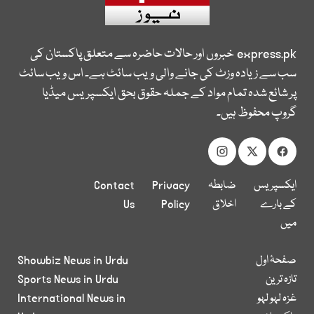
express.pk
خبروں اور حالات حاضرہ سے متعلق پاکستان کی
سب سے زیادہ وزٹ کی جانے والی ویب سائٹ ہے۔ اس ویب سائٹ
پر شائع شدہ تمام مواد کے جملہ حقوق بحق ایکسپریس میڈیا
گروپ محفوظ ہیں۔
ایکسپریس
ضابطہ
Privacy
Contact
کے بارے
اخلاق
Policy
Us
میں
صفحۂ اول
Showbiz News in Urdu
تازہ ترین
Sports News in Urdu
غزہ لہو لہو
International News in