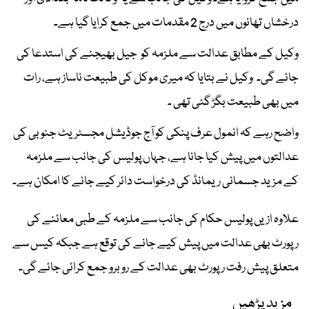
درخشاں تھانوں میں درج 2 مقدمات میں جمع کرایا گیا ہے۔
وکیل کے مطابق عدالت سے ملزمہ کو جیل بھیجنے کی استدعا کی
جائے گی۔ وکیل نے بتایا کہ میری موکل کی طبیعت ناساز ہے، رات
میں بھی طبیعت بگڑ گئی تھی ۔
واضح رہے کہ انمول عرف پنکی کو آج جوڈیشل مجسٹریٹ جنوبی کی
عدالتوں میں پیش کیا جانا ہے، جہاں پولیس کی جانب سے ملزمہ
کے مزید جسمانی ریمانڈ کی درخواست دائر کیے جانے کا امکان ہے۔
علاوہ ازیں پولیس حکام کی جانب سے ملزمہ کے طبی معائنے کی
رپورٹ بھی عدالت میں پیش کیے جانے کی توقع ہے جبکہ کیس سے
متعلق پیش رفت رپورٹ بھی عدالت کے روبرو جمع کرائی جائے گی۔
مزید پڑھیں