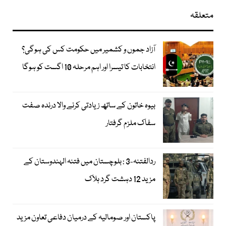
متعلقہ
آزاد جموں و کشمیر میں حکومت کس کی ہوگی؟
انتخابات کا تیسرا اور اہم مرحلہ 10 اگست کو ہوگا
بیوہ خاتون کے ساتھ زیادتی کرنے والا درندہ صفت
سفاک ملزم گرفتار
ردالفتنہ-3 : بلوچستان میں فتنہ الہندوستان کے
مزید 12 دہشت گرد ہلاک
پاکستان اور صومالیہ کے درمیان دفاعی تعاون مزید