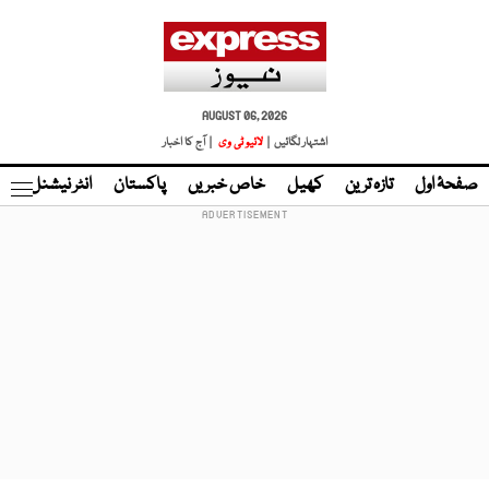
AUGUST 06, 2026
اشتہار لگائیں |
لائیو ٹی وی
| آج کا اخبار
صفحۂ اول
تازہ ترین
کھیل
خاص خبریں
پاکستان
انٹر نیشنل
ٹا