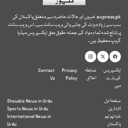
express.pk
خبروں اور حالات حاضرہ سے متعلق پاکستان کی
سب سے زیادہ وزٹ کی جانے والی ویب سائٹ ہے۔ اس ویب سائٹ
پر شائع شدہ تمام مواد کے جملہ حقوق بحق ایکسپریس میڈیا
گروپ محفوظ ہیں۔
ایکسپریس
ضابطہ
Privacy
Contact
کے بارے
اخلاق
Policy
Us
میں
صفحۂ اول
Showbiz News in Urdu
تازہ ترین
Sports News in Urdu
غزہ لہو لہو
International News in
پاکستان
Urdu