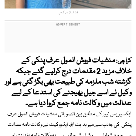
فوٹو اسکرین گریپ
منشیات فروش انمول عرف پنکی کے
کراچی:
خلاف مزید 2 مقدمات درج کرلیے گئے جبکہ
گزشتہ شب ملزمہ کی طبیعت بھی بگڑ گئی ہے اور
وکیل نے اسے جیل بھیجنے کی استدعا کے لیے
عدالت میں وکالت نامہ جمع کروا دیا ہے۔
ایکسپریس نیوز کے مطابق بین الصوبائی منشیات فروش انمول عرف
پنکی کی جانب سے میر ہدایت اللہ ایڈووکیٹ نے وکالت نامہ عدالت
میں جمع کروایا ہے۔ وکیل کی جانب سے یہ وکالت نامہ بغدادی اور