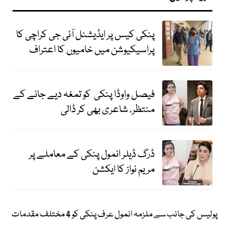
پنکی کیس پر ایڈیشنل آئی جی کراچی کا
پراسیکیوشن میں خامیوں کا اعتراف
فیصل واوڈا پنکی کو تمغہ دیے جانے کے
منتظر، شاعری بھی کر ڈالی
ڈرگ ڈیلر انمول پنکی کے معاملے پر
مریم نواز کا ایکشن
پولیس کی جانب سے ملزمہ انمول عرف پنکی کو 4 مختلف مقدمات