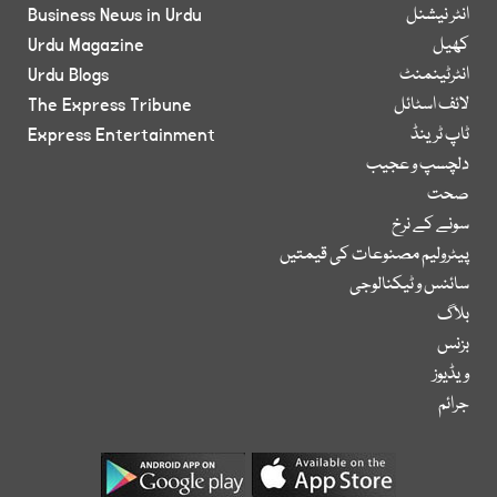
انٹر نیشنل
Business News in Urdu
کھیل
Urdu Magazine
انٹرٹینمنٹ
Urdu Blogs
لائف اسٹائل
The Express Tribune
ٹاپ ٹرینڈ
Express Entertainment
دلچسپ و عجیب
صحت
سونے کے نرخ
پیٹرولیم مصنوعات کی قیمتیں
سائنس و ٹیکنالوجی
بلاگ
بزنس
ویڈیوز
جرائم