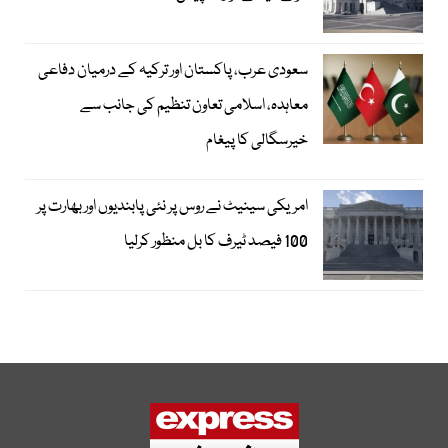
سعودی عرب، پاکستان اور ترکیہ کے درمیان دفاعی
معاہدہ، اسلامی تعاون تنظیم کی جانب سے
خیرسگالی کا پیغام
امریکی سینیٹ نے روس پر نئی پابندیوں اور بھارت پر
100 فیصد ٹیرف کا بل منظور کرلیا