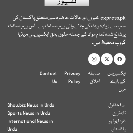
express.pk
خبروں اور حالات حاضرہ سے متعلق پاکستان کی
سب سے زیادہ وزٹ کی جانے والی ویب سائٹ ہے۔ اس ویب سائٹ
پر شائع شدہ تمام مواد کے جملہ حقوق بحق ایکسپریس میڈیا
گروپ محفوظ ہیں۔
ایکسپریس
ضابطہ
Privacy
Contact
کے بارے
اخلاق
Policy
Us
میں
صفحۂ اول
Showbiz News in Urdu
تازہ ترین
Sports News in Urdu
غزہ لہو لہو
International News in
پاکستان
Urdu