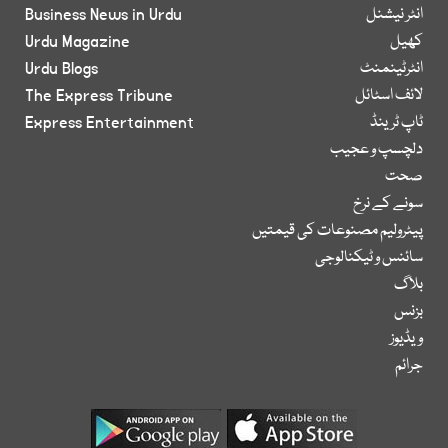
انٹر نیشنل
Business News in Urdu
کھیل
Urdu Magazine
انٹرٹینمنٹ
Urdu Blogs
لائف اسٹائل
The Express Tribune
ٹاپ ٹرینڈ
Express Entertainment
دلچسپ و عجیب
صحت
سونے کے نرخ
پیٹرولیم مصنوعات کی قیمتیں
سائنس و ٹیکنالوجی
بلاگ
بزنس
ویڈیوز
جرائم