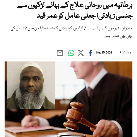
برطانیہ میں روحانی علاج کے بہانے لڑکیوں سے
جنسی زیادتی؛ جعلی عامل کو عمر قید
جادو اور بدروحوں کے بہانے سے 7 لڑکیوں کو زیادتی کا نشانہ بنایا جن میں 12 سال کی
بچی بھی شامل ہے
ویب ڈیسک
May 15, 2026