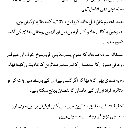
سالہ بچی بھی شامل تھی۔
عبد الحلیم خان اہلِ خانہ کو یقین دلاتا تھا کہ متاثرہ لڑکیاں جن،
بدروحوں یا کالے جادو کے اثر میں ہیں اور انھیں روحانی علاج کی اشد
ضرورت ہے۔
استغاثہ نے مزید بتایا کہ ملزم اپنے مذہبی اثر و رسوخ، خوف اور جھوٹے
روحانی دعوؤں کا استعمال کرتے ہوئے متاثرین کو خاموش رکھتا تھا۔
وہ یہ دعویٰ بھی کرتا تھا کہ اگر کسی نے اس کے بارے میں بات کی تو
متاثرہ افراد اور ان کے خاندان کو نقصان پہنچ سکتا ہے۔
تحقیقات کے مطابق متاثرین میں سے کئی لڑکیاں برسوں خوف اور
سماجی دباؤ کی وجہ سے خاموش رہیں۔