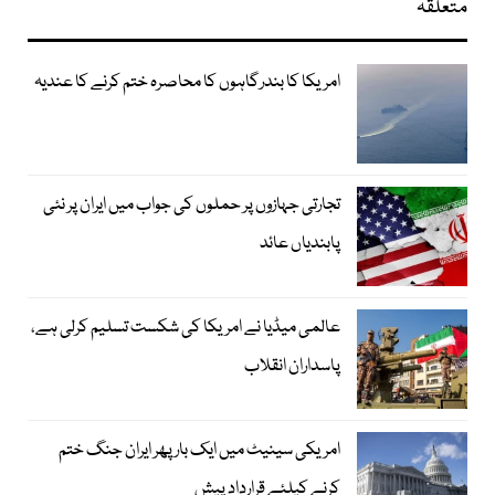
متعلقہ
امریکا کا بندرگاہوں کا محاصرہ ختم کرنے کا عندیہ
تجارتی جہازوں پر حملوں کی جواب میں ایران پر نئی
پابندیاں عائد
عالمی میڈیا نے امریکا کی شکست تسلیم کرلی ہے،
پاسداران انقلاب
امریکی سینیٹ میں ایک بار پھر ایران جنگ ختم
کرنے کیلئے قرارداد پیش