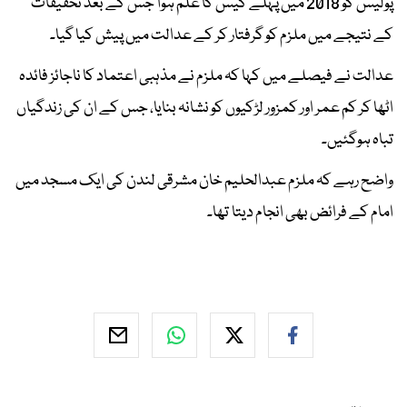
پولیس کو 2018 میں پہلے کیس کا علم ہوا جس کے بعد تحقیقات
کے نتیجے میں ملزم کو گرفتار کر کے عدالت میں پیش کیا گیا۔
عدالت نے فیصلے میں کہا کہ ملزم نے مذہبی اعتماد کا ناجائز فائدہ
اٹھا کر کم عمر اور کمزور لڑکیوں کو نشانہ بنایا، جس کے ان کی زندگیاں
تباہ ہوگئیں۔
واضح رہے کہ ملزم عبدالحلیم خان مشرقی لندن کی ایک مسجد میں
امام کے فرائض بھی انجام دیتا تھا۔