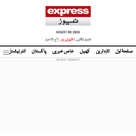
AUGUST 08, 2026
اشتہار لگائیں |
لائیو ٹی وی
| آج کا اخبار
صفحۂ اول
تازہ ترین
کھیل
خاص خبریں
پاکستان
انٹر نیشنل
ٹا