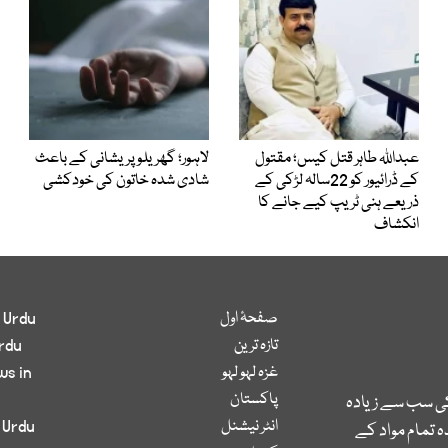
عبداللہ طاہر قتل کیس؛ مقتول
لاہور؛ گھریلو پریشانی کے باعث
کے ڈرائیور کو 22سالہ لڑکی کے
شادی شدہ خاتون کی خودکشی
ذریعے ہنی ٹریپ کیے جانے کا
انکشاف
صفحۂ اول
 Urdu
تازہ ترین
rdu
غزہ لہو لہو
ws in
پاکستان
کی سب سے زیادہ
انٹر نیشنل
 Urdu
 تمام مواد کے