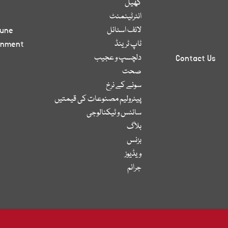
کھیل
انٹرٹینمنٹ
لائف اسٹائل
bune
ٹاپ ٹرینڈ
inment
دلچسپ و عجیب
Contact Us
صحت
سونے کے نرخ
پیٹرولیم مصنوعات کی قیمتیں
سائنس و ٹیکنالوجی
بلاگ
بزنس
ویڈیوز
جرائم