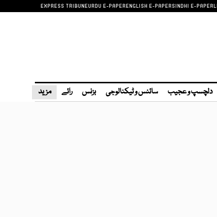
EXPRESS TRIBUNE
URDU E-PAPER
ENGLISH E-PAPER
SINDHI E-PAPER
L
دلچسپ و عجیب
سائنس و ٹیکنالوجی
بزنس
رائے
مزید