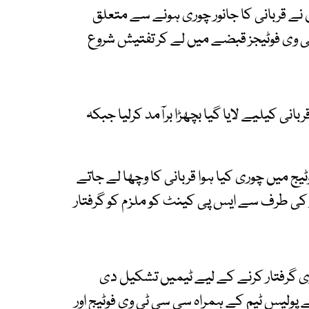
ے قربانی کا جانور چوری ہونے سے متعلق
 وی فوٹیجز قبضے میں لے کر تفتیش شروع
نی کیلیے لایا گیا بچھڑا برآمد کرلیا جبکہ
ج میں چوری کیا ہوا قربانی کا وچھا لے جاتے
 کی طرف سے ایس پی کینٹ کو ملزم کو گرفتار
ری گرفتار کرنے کے لیے ٹیمیں تشکیل دی
نے پولیس ٹیم کے ہمراہ سی سی ٹی وی فوٹیج اور