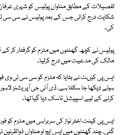
تفصیلات کے مطابق مناواں پولیس کو شہری عرفان ن
شکایت درج کرائی جس کے بعد پولیس نے سی سی ٹی
کی۔
پولیس نے کچھ گھنٹوں میں ملزم کو گرفتار کر کے قربا
مالک کی مدعیت میں درج کرلیا۔
ایس پی کیںٹ نے بتایا کہ ملزم کو سی سی ٹی وی فوٹی
ہوئے دیکھا جا سکتا ہے، ڈی آئی جی آپریشنز لاہور
کرنے کے لیے اسپیشل ٹاسک دیا گیا تھا۔
ایس پی کینٹ اختر نواز کی سربراہی میں ملزم کو فو
گئی، چند گھنٹوں میں ایس ایچ او مناواں ذوالقرنین 