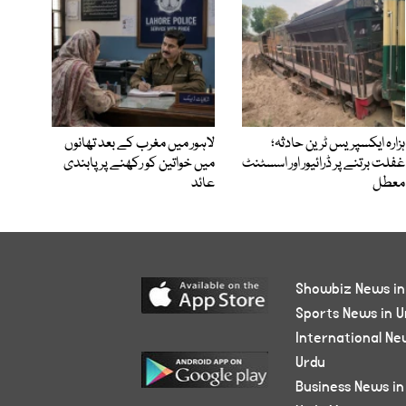
ہزارہ ایکسپریس ٹرین حادثہ؛
لاہور میں مغرب کے بعد تھانوں
غفلت برتنے پر ڈرائیور اور اسسٹنٹ
میں خواتین کو رکھنے پر پابندی
معطل
عائد
Showbiz News in
Sports News in U
International Ne
Urdu
Business News in