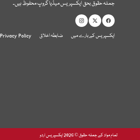
جملہ حقوق بحق ایکسپریس میڈیا گروپ محفوظ ہیں۔
ایکسپریس کے بارے میں
ضابطہ اخلاق
Privacy Policy
تمام مواد کے جملہ حقوق © 2026 ایکسپریس اردو