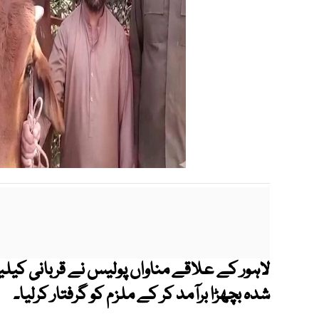
لاہور کے علاقے مناواں پولیس نے قربانی کیلی
شدہ بچھڑا برآمد کر کے ملزم کو گرفتار کرلیا۔