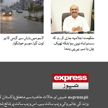
حکومت اعلامیہ جاری کرے کہ
لاہور میں بارش سے گرمی کا زور
سسٹم تباہ نہیں ہوا بلکہ ٹھیک
ٹوٹ گیا، موسم خوشگوار
چل رہا ہے، پی پی رہنما
express.pk
خبروں اور حالات حاضرہ سے متعلق پاکستان 
وزٹ کی جانے والی ویب سائٹ ہے۔ اس ویب سائٹ پر شائع شدہ