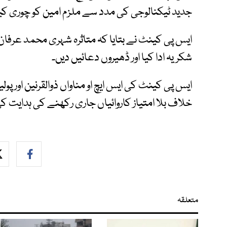
جدید ٹیکنالوجی کی مدد سے ملزم امین کو چوری کی
ایس پی کینٹ نے بتایا کہ متاثرہ شہری محمد عرفان ک
شکریہ ادا کیا اور ڈھیروں دعائیں دیں۔
ایس پی کینٹ کی ایس ایچ او مناواں ذوالقرنین اور 
خلاف بلا امتیاز کاروائیاں جاری رکھنے کی ہدایت ک
متعلقہ