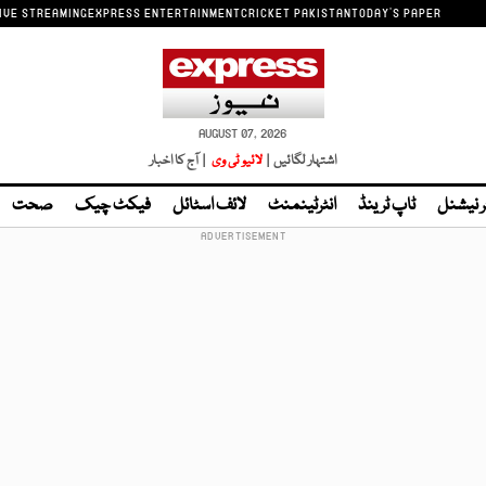
IVE STREAMING
EXPRESS ENTERTAINMENT
CRICKET PAKISTAN
TODAY'S PAPER
AUGUST 07, 2026
اشتہار لگائیں |
لائیو ٹی وی
| آج کا اخبار
ر نیشنل
ٹاپ ٹرینڈ
انٹرٹینمنٹ
لائف اسٹائل
فیکٹ چیک
صحت