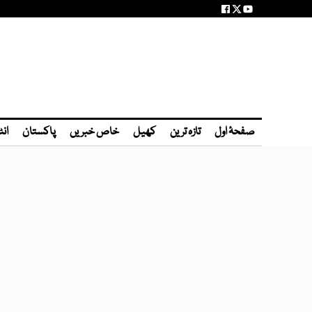
صفحۂ اول
تازہ ترین
کھیل
خاص خبریں
پاکستان
انٹ