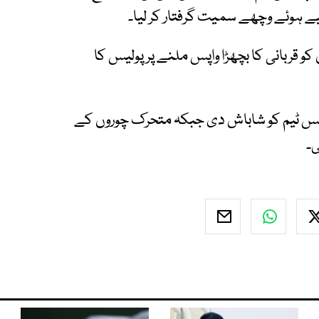
ے ہوئے وچھے سمیت گرفتار کر لیا۔
و قربانی کا بچھڑا واپس ملنے پر پولیس کا
پولیس ٹیم کو شاباش دی جبکہ متحرک چوروں کے
ی۔