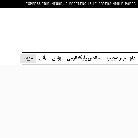
EXPRESS TRIBUNE
URDU E-PAPER
ENGLISH E-PAPER
SINDHI E-PAPER
L
دلچسپ و عجیب
سائنس و ٹیکنالوجی
بزنس
رائے
مزید