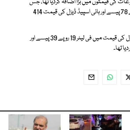
ات کی قیمتوں میں بڑا اضافہ کردیا تھا، جس
کے باعث پیٹرول کی فی لیٹر قیمت بڑھ کر 414 روپے 78 پیسے اور ہائی اسپیڈ ڈیزل کی قیمت 414
حکومت نے اس سے قبل 29 اپریل کو ہائی اسپیڈ ڈیزل کی قیمت میں فی لیٹر 19 روپے 39 پیسے اور