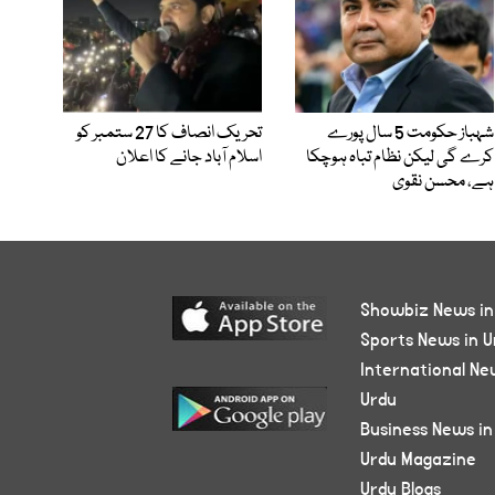
شہباز حکومت 5 سال پورے
تحریک انصاف کا 27 ستمبر کو
کرے گی لیکن نظام تباہ ہوچکا
اسلام آباد جانے کا اعلان
ہے، محسن نقوی
Showbiz News in
Sports News in U
International Ne
Urdu
Business News in
Urdu Magazine
Urdu Blogs