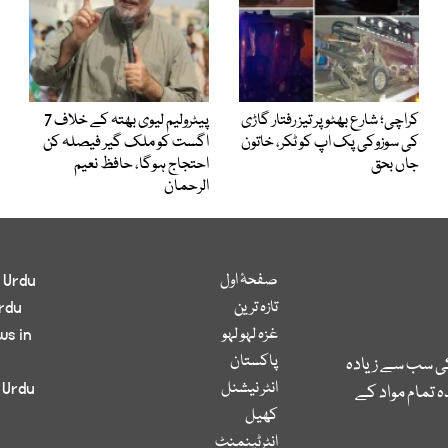
کراچی؛ شارع بھٹو پر تیز رفتار گاڑی
پیٹرولیم لیوی بھتہ کے خلاف 7
کی سوزوکی پک اپ کو ٹکر، خاتون
اگست کو ملک گیر فیصلہ کن
جاں بحق
احتجاج ہوگا، حافظ نعیم
الرحمان
صفحۂ اول
 Urdu
تازہ ترین
rdu
غزہ لہو لہو
ws in
پاکستان
کی سب سے زیادہ
انٹر نیشنل
 Urdu
 تمام مواد کے
کھیل
انٹرٹینمنٹ