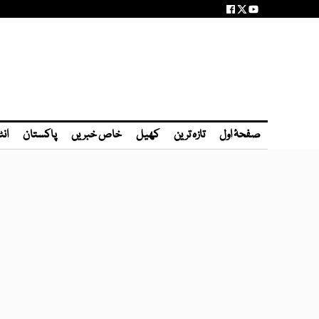
صفحۂ اول
تازہ ترین
کھیل
خاص خبریں
پاکستان
انٹ