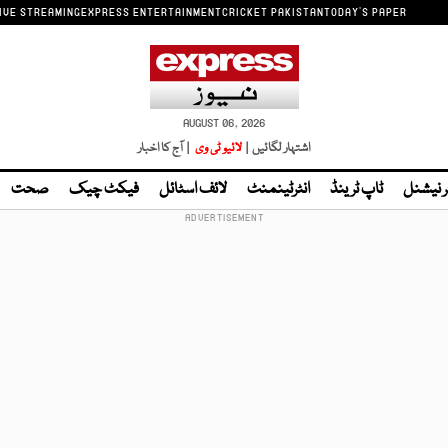
IVE STREAMING
EXPRESS ENTERTAINMENT
CRICKET PAKISTAN
TODAY'S PAPER
AUGUST 06, 2026
اشتہار لگائیں |
لائیو ٹی وی
| آج کا اخبار
ر نیشنل
ٹاپ ٹرینڈ
انٹرٹینمنٹ
لائف اسٹائل
فیکٹ چیک
صحت