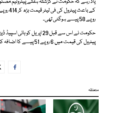
یاد رہے کہ حکومت نے گزشتہ ہفتے پیٹرولیم مصنوع
روپے 58 پیسے ہوگئی تھی۔
پیٹرول کی قیمت میں 6 روپے 51 پیسے کا اضافہ کردیا تھا۔
متعلقہ