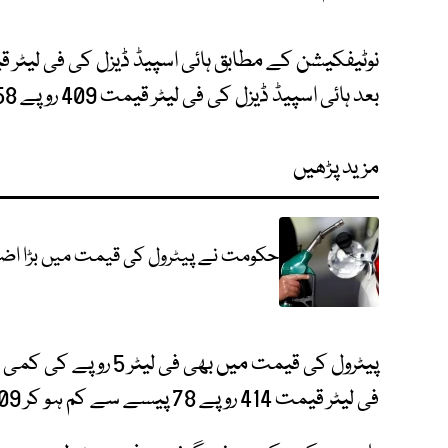
بعد ہائی اسپیڈ ڈیزل کی فی لیٹر قیمت 409 روپے 58 پیسے مقرر کی گئی ہے۔
مزید پڑھیں
حکومت نے پیٹرول کی قیمت میں بڑا اضاف
پیٹرول کی قیمت میں بھ
فی لیٹر قیمت 414 روپے 78 پیسے سے کم ہو کر 409 روپے 78 پیسے ہوگئی ہے۔