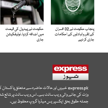
پنجاب حکومت نے 32 افسران
حکومت نے پیٹرول کی قیمت
کے تقرر و تبادلوں کے احکامات
میں اضافہ کردیا، نوٹیفکیشن
جاری کر دیے
جاری
express.pk
خبروں اور حالات حاضرہ سے متعلق پاکستان 
وزٹ کی جانے والی ویب سائٹ ہے۔ اس ویب سائٹ پر شائع شدہ
جملہ حقوق بحق ایکسپریس میڈیا گروپ محفوظ ہیں۔