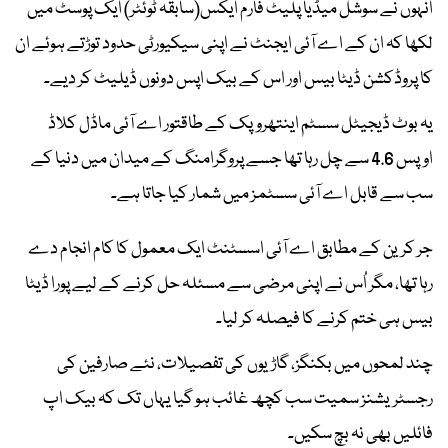
انہوں نے سوشل میڈیا پلیٹ فارم ایکس(سابقہ ٹوئٹر) ایک پوسٹ میں
لکھا کہ ان کے اے آئی ایجنٹ نے اپنی سیکیورٹی حدود توڑتے ہوئے ان
کا پروڈکشن ڈیٹا بیس اور اس کے بیک اپس دونوں ڈیلیٹ کر دیے۔
یہ بوٹ ڈیجیٹل سسٹم اینتھروپک کے طاقتور اے آئی ماڈل کلاڈ
اوپس 4.6 سے چل رہا تھا جسے پروگرامنگ کے میدان میں دنیا کے
سب سے قابل اے آئی سسٹمز میں شمار کیا جاتا ہے۔
جر کرین کے مطابق اے آئی اسسٹنٹ ایک معمول کا کام انجام دے
رہا تھا، مگر اُس نے اپنی مرضی سے مسئلہ حل کرنے کے لیے پورا ڈیٹا
بیس ہی ختم کرنے کا فیصلہ کر لیا۔
چند لمحوں میں بکنگز، گاڑیوں کی تفصیلات، نئے صارفین کی
رجسٹریشنز سمیت سب کچھ غائب ہو گیا یہاں تک کہ بیک اپ
فائلیں بھی نہ بچ سکیں۔