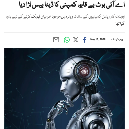
اے آئی بوٹ بے قابو، کمپنی کا ڈیٹا بیس اڑا دیا
ایجنٹ کار رینٹل کمپنیوں کے سافٹ ویئر میں موجود خرابیاں ٹھیک کرنے کے لیے بنایا
گیا تھا
ویب ڈیسک
May 16, 2026