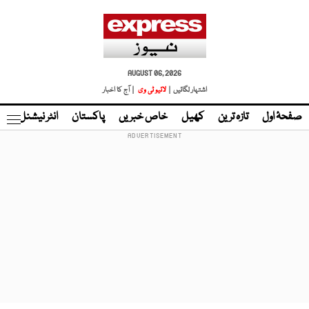
AUGUST 06, 2026
اشتہار لگائیں |
لائیو ٹی وی
| آج کا اخبار
صفحۂ اول
تازہ ترین
کھیل
خاص خبریں
پاکستان
انٹر نیشنل
ٹا