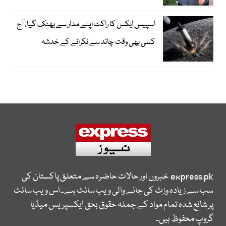
اسپیس ایکس کا راکٹ اپنے مدار سے بھٹک گیا، آج
کسی بھی وقت چاند سے ٹکرانے کے خدشہ
express.pk
خبروں اور حالات حاضرہ سے متعلق پاکستان کی
سب سے زیادہ وزٹ کی جانے والی ویب سائٹ ہے۔ اس ویب سائٹ
پر شائع شدہ تمام مواد کے جملہ حقوق بحق ایکسپریس میڈیا
گروپ محفوظ ہیں۔