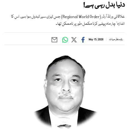
دنیا بدل رہی ہے!
علاقائی ورلڈ آرڈر (Regional World Order) جس تیزی سے تبدیل ہوا ہے، اس کا
اندازہ‘ چار ماہ پہلے کرنا مکمل طور پر ناممکن تھا۔
راؤ منظر حیات
May 15, 2026