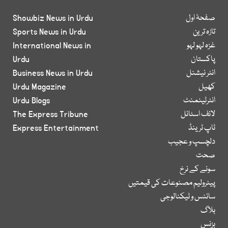
صفحۂ اول
Showbiz News in Urdu
تازہ ترین
Sports News in Urdu
غزہ لہو لہو
International News in
پاکستان
Urdu
انٹر نیشنل
Business News in Urdu
کھیل
Urdu Magazine
انٹرٹینمنٹ
Urdu Blogs
لائف اسٹائل
The Express Tribune
ٹاپ ٹرینڈ
Express Entertainment
دلچسپ و عجیب
صحت
سونے کے نرخ
پیٹرولیم مصنوعات کی قیمتیں
سائنس و ٹیکنالوجی
بلاگ
بزنس