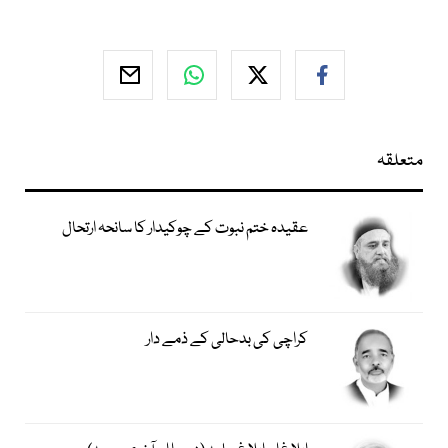
متعلقہ
عقیدہ ختم نبوت کے چوکیدار کا سانحہ ارتحال
کراچی کی بدحالی کے ذمے دار