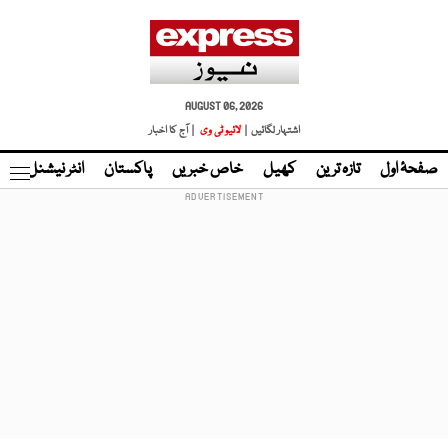
AUGUST 06, 2026
اشتہار لگائیں |
لائیو ٹی وی
| آج کا اخبار
صفحۂ اول
تازہ ترین
کھیل
خاص خبریں
پاکستان
انٹر نیشنل
ٹا