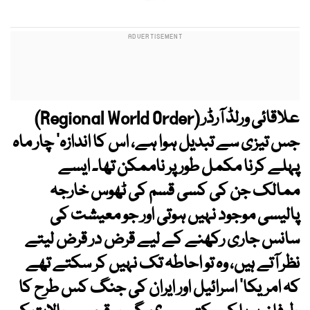
علاقائی ورلڈ آرڈر (Regional World Order)
جس تیزی سے تبدیل ہوا ہے، اس کا اندازہ‘ چار ماہ
پہلے کرنا مکمل طور پر ناممکن تھا۔ ایسے
ممالک جن کی کسی قسم کی ٹھوس خارجہ
پالیسی موجود نہیں ہوتی اور جو معیشت کی
سانس جاری رکھنے کے لیے قرض در قرض لیتے
نظر آتے ہیں، وہ تو احاطہ تک نہیں کر سکتے تھے
کہ امریکا‘ اسرائیل اور ایران کی جنگ کس طرح کا