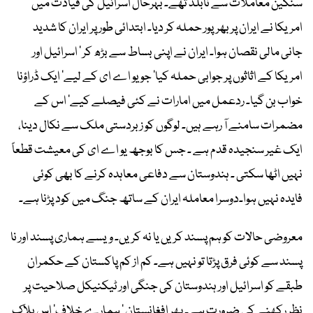
سنگین معاملات سے نابلد تھے۔ بہرحال اسرائیل کی قیادت میں
امریکا نے ایران پر بھرپور حملہ کر دیا۔ ابتدائی طور پر ایران کا شدید
جانی مالی نقصان ہوا۔ ایران نے اپنی بساط سے بڑھ کر ‘ اسرائیل اور
امریکا کے اثاثوں پر جوابی حملہ کیا‘ جو یو اے ای کے لیے‘ ایک ڈراؤنا
خواب بن گیا۔ ردعمل میں امارات نے کئی فیصلے کیے‘ اس کے
مضمرات سامنے آ رہے ہیں۔ لوگوں کو زبردستی ملک سے نکال دینا،
ایک غیر سنجیدہ قدم ہے ۔ جس کا بوجھ یو اے ای کی معیشت قطعاً
نہیں اٹھا سکتی ۔ ہندوستان سے دفاعی معاہدہ کرنے کا بھی کوئی
فایدہ نہیں ہوا۔دوسرا معاملہ ایران کے ساتھ جنگ میں کود پڑنا ہے۔
معروضی حالات کو ہم پسند کریں یا نہ کریں۔ ویسے ہماری پسند اور نا
پسند سے کوئی فرق پڑتا تو نہیں ہے۔ کم از کم پاکستان کے حکمران
طبقے کو اسرائیل اور ہندوستان کی جنگی اور ٹیکنیکل صلاحیت پر
نظر رکھنے کی ضرورت ہے۔ پھر افغانستان ‘ ہمارے خلاف‘ اس بلاک