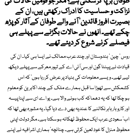
طوفان برپا کر سکتی ہے؟ مگر جو قومیں حالات کی
نزاکت و حساسیت کا ادراک رکھتی ہیں، ان کے
بصیرت افروز قائدین‘ آنے والے طوفان کے آثار کو پڑھ
چکے تھے۔ انھوں نے حالات بگڑنے سے پہلے ہی
فیصلے کرنے شروع کر دیئے تھے۔
روس ‘ چین ‘ ہندوستان اور چند عرب ممالک نے ایسا ہی کیا۔ ان کی
قیادت نے پینٹا گون اور سی آئی اے کے تیور معرکے سے پہلے دیکھ
لیے تھے۔ ویسے معلومات کی بنیاد پر عرض کر رہا ہوں‘ کہ اس
کشمکش سے تھوڑا سا قبل ہمارے ملک کے چند اکابرین کو معلوم
ہو چکا تھا کہ یہ دھماکہ کب ہونے والا ہے۔ یو اے ای سے اپنا پیسہ
اور کاروبار باہر نکالنے کا عندیہ بھی دے دیا گیا۔ یہ مشورہ بھی تھا کہ
اب‘ سعودی عرب ایک محفوظ ٹھکانہ ہو سکتا ہے۔ مگر دولت اپنی
محفوظ منزل کا خود تعین کرتی ہے۔ چنانچہ‘ ہماری اشرافیہ نے اپنے