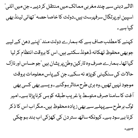
اثاثے دبئی سے چند مغربی ممالک میں منتقل کر دیے ۔ جن میں اٹلی‘
اسپین اور پرتگال سرفہرست ہیں۔دولت کا خاصا حصہ ‘ تھائی لینڈ بھی
گیا ہے ۔
کہنے کا مطلب صاف ہے کہ ہمارے دولت مند ‘ اپنے دھن کے لیے
جو بھی محفوظ ٹھکانہ ڈھونڈ سکتے ہیں، اس کا بروقت انتظام کر لیا
گیا تھا۔ ہمارے صرف وہ تارکین وطن پریشان ہیں ‘جو حساس اور نازک
حالات کی سنگینی کو پڑھ نہ سکے۔ جن کے پاس معلومات بروقت
موجود نہیں تھیں، وہ بری طرح متاثر ہوگئے ۔ ویسے بھی کسی بھی
آفت کا سامنا صرف متوسط یا غریب طبقہ کو ہی کرنا پڑتا ہے۔ امیر
لوگ ہر طرح سے پہلے سے بھی زیادہ محفوظ ہیں۔ مگر اب اس کا ذکر
کرنا بے سود ہے۔ کیونکہ ساٹھ ستر دن کی کھڑکی اب بند ہو چکی
ہے۔