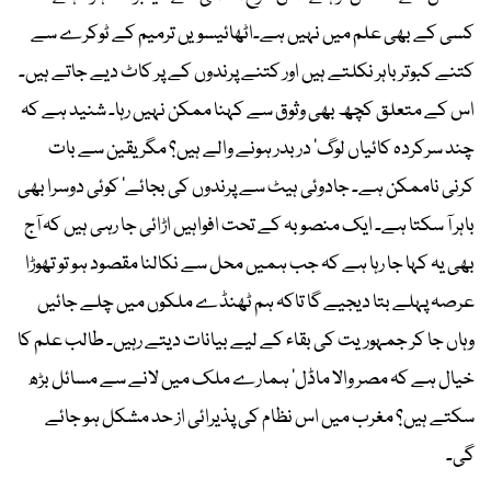
کسی کے بھی علم میں نہیں ہے۔اٹھائیسویں ترمیم کے ٹوکرے سے
کتنے کبوتر باہر نکلتے ہیں اور کتنے پرندوں کے پر کاٹ دیے جاتے ہیں۔
اس کے متعلق کچھ بھی وثوق سے کہنا ممکن نہیں رہا۔ شنید ہے کہ
چند سرکردہ کائیاں لوگ‘ دربدر ہونے والے ہیں؟ مگر یقین سے بات
کرنی ناممکن ہے۔ جادوئی ہیٹ سے پرندوں کی بجائے‘ کوئی دوسرا بھی
باہر آ سکتا ہے۔ ایک منصوبہ کے تحت افواہیں اڑائی جا رہی ہیں کہ آج
بھی یہ کہا جا رہا ہے کہ جب ہمیں محل سے نکالنا مقصود ہو تو تھوڑا
عرصہ پہلے بتا دیجیے گا تاکہ ہم ٹھنڈے ملکوں میں چلے جائیں
وہاں جا کر جمہوریت کی بقاء کے لیے بیانات دیتے رہیں۔ طالب علم کا
خیال ہے کہ مصر والا ماڈل‘ ہمارے ملک میں لانے سے مسائل بڑھ
سکتے ہیں؟ مغرب میں اس نظام کی پذیرائی از حد مشکل ہو جائے
گی۔