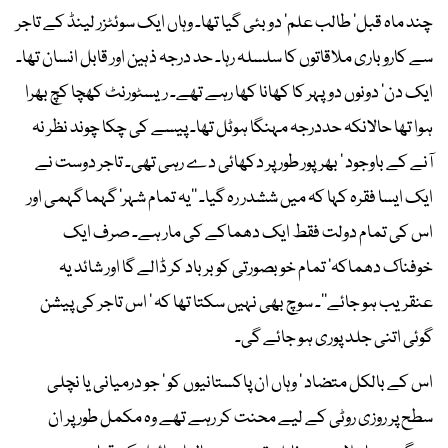
چند ماہ قبل‘ طالب علم‘ دوبئی گیا تھا۔ وہاں ایک سوئٹزر لینڈ کے تاجر
سے کاروباری ملاقاتوں کا سلسلہ رہا۔ حد درجہ ذہین اور قابل انسان تھا۔
ایک دن‘ دونوں دوپہر کا کھانا کھا رہے تھے۔ ریسٹورنٹ کھچا کچ بھرا
ہوا تھا حالانکہ حددرجہ مہنگا ہوٹل تھا۔ پیسے کی چکا چوند نظر نہ
آنے کے باوجود ‘ بھرپور طور پر دکھائی دے رہی تھی۔ تاجر دوست نے
ایک ایسا فقرہ کہا کہ میں ششدر رہ گیا۔ ’’یہ تمام شہر‘ گہما گہمی اور
اس کی تمام دولت فقط ایک دھماکے کی مار ہے۔ صرف ایک
خوفناک دھماکہ‘ تمام خوبصورتی کو برباد کر ڈالے گا اور شائد یہ
عنقریب ہو جائے‘‘۔ سوچ بھی نہیں سکتا تھا کہ ‘ اس تاجر کی پیشن
گوئی اتنی جلد پوری ہو جائے گی۔
اس کے بالکل متضاد ‘ وہاں ان پاکستانیوں کو ‘ جو درمیانی یا نچلی
سطح پر روزی روٹی کے لیے محنت کر رہے تھے وہ مکمل طور پر ان