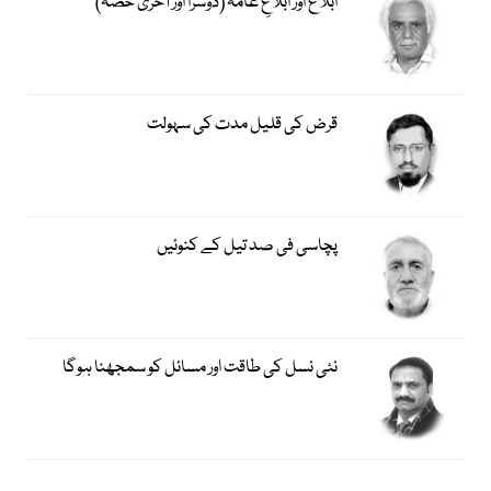
ابلاغ اور ابلاغِ عامہ (دوسرا اور آخری حصہ)
قرض کی قلیل مدت کی سہولت
پچاسی فی صد تیل کے کنوئیں
نئی نسل کی طاقت اور مسائل کو سمجھنا ہوگا