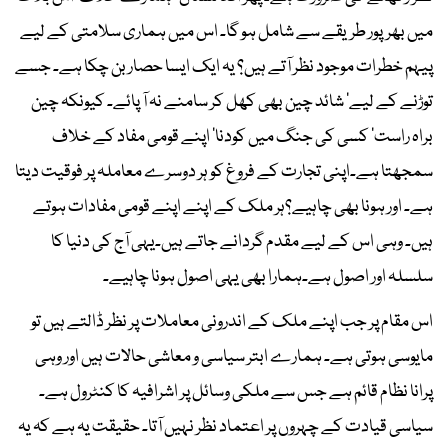
میں بھرپور طریقے سے شامل ہو گا۔ اس میں ہماری سلامتی کے لیے
پیہم خطرات موجود نظر آتے ہیں؟ یہ ایک ایسا حصار بن چکا ہے۔ جسے
توڑنے کے لیے‘ شائد چین بھی کھل کر سامنے نہ آ پائے۔ کیونکہ چین
براہ راست‘ کسی کی جنگ میں کودنا‘ اپنے قومی مفاد کے خلاف
سمجھتا ہے۔اپنی تجارت کے فروغ کو ہر دوسرے معاملہ پر فوقیت دیتا
ہے۔ اور ہونا بھی چاہیے؟ہر ملک کے اپنے اپنے قومی مفادات ہوتے
ہیں۔ وہی اس کے لیے مقدم گردانے جاتے ہیں۔یہی آج کی دنیا کا
سلسلہ اور اصول ہے۔ہمارا بھی یہی اصول ہونا چاہیے۔
اس مقام پر جب اپنے ملک کے اندرونی معاملات پر نظر ڈالتے ہیں تو
مایوسی ہوتی ہے۔ ہمارے ابتر سیاسی و معاشی حالات ہیں اور وہی
پرانا نظام قائم ہے جس سے ملکی وسائل پر اشرافیہ کا کنٹرول ہے۔
سیاسی قیادت کے چہروں پر اعتماد نظر نہیں آتا۔ حقیقت یہ ہے کہ یہ