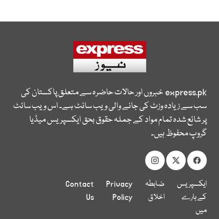
express.pk
خبروں اور حالات حاضرہ سے متعلق پاکستان کی
سب سے زیادہ وزٹ کی جانے والی ویب سائٹ ہے۔ اس ویب سائٹ
پر شائع شدہ تمام مواد کے جملہ حقوق بحق ایکسپریس میڈیا
گروپ محفوظ ہیں۔
ایکسپریس
ضابطہ
Privacy
Contact
کے بارے
اخلاق
Policy
Us
میں