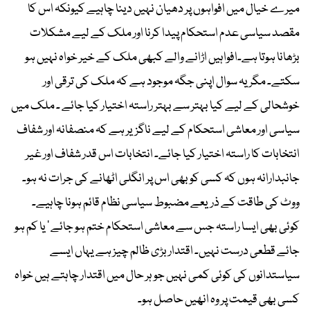
میرے خیال میں افواہوں پر دھیان نہیں دینا چاہیے کیونکہ اس کا
مقصد سیاسی عدم استحکام پیدا کرنا اور ملک کے لیے مشکلات
بڑھانا ہوتا ہے۔افواہیں اڑانے والے کبھی ملک کے خیر خواہ نہیں ہو
سکتے۔ مگر یہ سوال اپنی جگہ موجود ہے کہ ملک کی ترقی اور
خوشحالی کے لیے کیا بہتر سے بہتر راستہ اختیار کیا جائے ۔ ملک میں
سیاسی اور معاشی استحکام کے لیے ناگزیر ہے کہ منصفانہ اور شفاف
انتخابات کا راستہ اختیار کیا جائے۔ انتخابات اس قدر شفاف اور غیر
جانبدارانہ ہوں کہ کسی کو بھی اس پر انگلی اٹھانے کی جرات نہ ہو۔
ووٹ کی طاقت کے ذریعے مضبوط سیاسی نظام قائم ہونا چاہیے۔
کوئی بھی ایسا راستہ جس سے معاشی استحکام ختم ہو جائے ‘ یا کم ہو
جائے قطعی درست نہیں۔ اقتدار بڑی ظالم چیز ہے یہاں ایسے
سیاستدانوں کی کوئی کمی نہیں جو ہر حال میں اقتدار چاہتے ہیں خواہ
کسی بھی قیمت پر وہ انھیں حاصل ہو۔