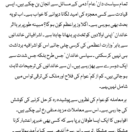
تمام سیاست دان‘ عام آدمی کے مسائل سے انجان بن چکے ہیں۔ ایسی
قیادت سے کسی معجزہ کی امید لگانا دیوانے کا خواب ہے۔ اب تو یہ
بحث بھی ہورہی ہے۔ اگلا وزیراعظم کون ہو گا؟ مبینہ طور پر ہر بااثر
خاندان ‘ اپنی اولادوں کو تخت پر بٹھانا چاہتا ہے ۔ اشرافیائی خاندانوں
سے باہر ‘ وزارت اعظمیٰ کی کرسی چلی جائے اس کو اشرافیہ برداشت
ہی نہیں کر سکتی ۔ سیاسی خاندان ‘ جس طرح بلکہ جس شدت سے
ایک دوسرے سے بھڑ رہے ہیں۔ ان سے خاندانوں کی ترجیحات ثابت
ہو جاتی ہیں۔ کم از کم‘ عوام کی فلاح اور ملک کی ترقی تو اس میں
شامل نہیںہے۔
ہر معاملہ کو عوام کی نظروں سے پوشیدہ رہ کر حل کرنے کی کوشش
کی جا رہی ہے۔ اس سے معاملات مزید منفی رخ لے چکے ہیں۔
افواہوں کا ایک ایسا طوفان برپا ہے کہ کسی بھی خبر پر اعتبار کرنا
مشکل سے مشکل تر ہے۔ اس سرخ آندھی سے کیا برآمد ہوتا ہے۔