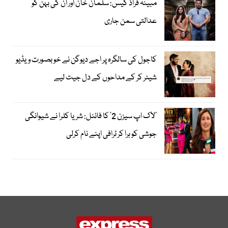
مبینہ فراڈ کیس: سلمان خان اور ان کی بہن کو
عدالتی سمن جاری
کاجول کی سالگرہ پر اجے دیوگن نے خوبصورت ویڈیو
شیئر کر کے مداحوں کے دل جیت لیے
’لاک اپ سیزن 2‘ کا فائنل: شریا کلرا نے شیوانگی
جوشی کو ہرا کر ٹرافی اپنے نام کرلی