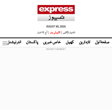
AUGUST 06, 2026
اشتہار لگائیں |
لائیو ٹی وی
| آج کا اخبار
صفحۂ اول
تازہ ترین
کھیل
خاص خبریں
پاکستان
انٹر نیشنل
ٹا