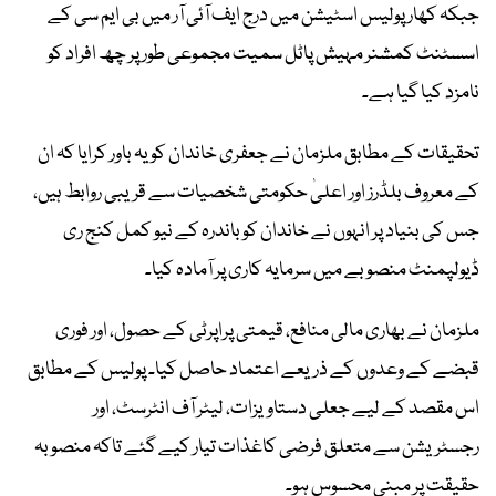
جبکہ کھار پولیس اسٹیشن میں درج ایف آئی آر میں بی ایم سی کے
اسسٹنٹ کمشنر مہیش پاٹل سمیت مجموعی طور پر چھ افراد کو
نامزد کیا گیا ہے۔
تحقیقات کے مطابق ملزمان نے جعفری خاندان کو یہ باور کرایا کہ ان
کے معروف بلڈرز اور اعلیٰ حکومتی شخصیات سے قریبی روابط ہیں،
جس کی بنیاد پر انہوں نے خاندان کو باندرہ کے نیو کمل کنج ری
ڈیولپمنٹ منصوبے میں سرمایہ کاری پر آمادہ کیا۔
ملزمان نے بھاری مالی منافع، قیمتی پراپرٹی کے حصول، اور فوری
قبضے کے وعدوں کے ذریعے اعتماد حاصل کیا۔ پولیس کے مطابق
اس مقصد کے لیے جعلی دستاویزات، لیٹر آف انٹرسٹ، اور
رجسٹریشن سے متعلق فرضی کاغذات تیار کیے گئے تاکہ منصوبہ
حقیقت پر مبنی محسوس ہو۔