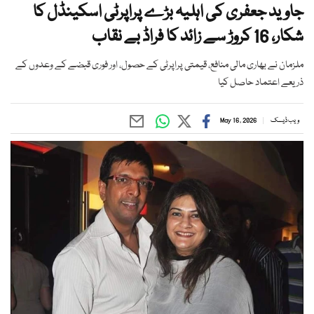
جاوید جعفری کی اہلیہ بڑے پراپرٹی اسکینڈل کا
شکار، 16 کروڑ سے زائد کا فراڈ بے نقاب
ملزمان نے بھاری مالی منافع، قیمتی پراپرٹی کے حصول، اور فوری قبضے کے وعدوں کے
ذریعے اعتماد حاصل کیا
ویب ڈیسک
May 16, 2026