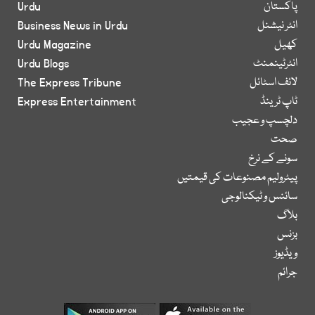
پاکستان
Urdu
انٹر نیشنل
Business News in Urdu
کھیل
Urdu Magazine
انٹرٹینمنٹ
Urdu Blogs
لائف اسٹائل
The Express Tribune
ٹاپ ٹرینڈ
Express Entertainment
دلچسپ و عجیب
صحت
سونے کے نرخ
پیٹرولیم مصنوعات کی قیمتیں
سائنس و ٹیکنالوجی
بلاگ
بزنس
ویڈیوز
جرائم