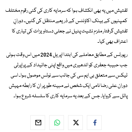
تفتیش میں یہ بھی انکشاف ہوا کہ سرمایہ کاری کی گئی رقوم مختلف
کمپنیوں کے بینک اکاؤنٹس کے ذریعے منتقل کی گئیں۔ دورانِ
تفتیش گرفتار ملزم نشیت پٹیل نے جعلی دستاویزات کی تیاری کا
اعتراف بھی کیا۔
رپورٹس کے مطابق معاملے کی ابتدا اپریل 2024 میں اس وقت ہوئی
جب حبیبہ جعفری کو اندھیری میں واقع اپنی جائیداد کے پراپرٹی
ٹیکس سے متعلق بی ایم سی کی جانب سے نوٹس موصول ہوا۔ اسی
دوران علی رضا نامی ایک شخص نے مبینہ طور پر ان کا رابطہ مہیش
پاٹل سے کروایا، جس کے بعد یہ سرمایہ کاری کا سلسلہ شروع ہوا۔