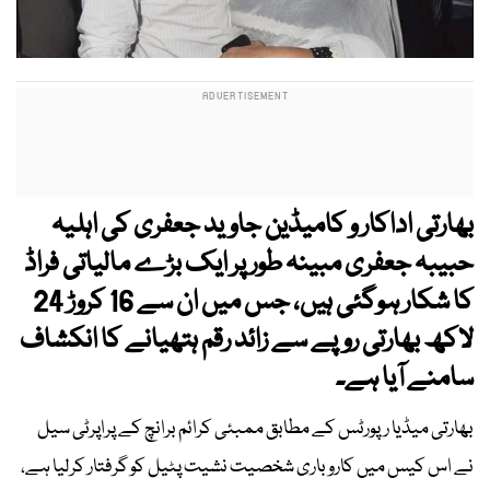
بھارتی اداکار و کامیڈین جاوید جعفری کی اہلیہ
حبیبہ جعفری مبینہ طور پر ایک بڑے مالیاتی فراڈ
کا شکار ہوگئی ہیں، جس میں ان سے 16 کروڑ 24
لاکھ بھارتی روپے سے زائد رقم ہتھیانے کا انکشاف
سامنے آیا ہے۔
بھارتی میڈیا رپورٹس کے مطابق ممبئی کرائم برانچ کے پراپرٹی سیل
نے اس کیس میں کاروباری شخصیت نشیت پٹیل کو گرفتار کرلیا ہے،