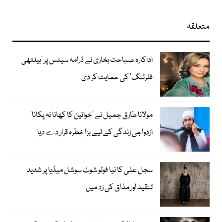
متعلقہ
اداکارہ صباحت بخاری نے ڈرامہ سیٹس پر ’ہیلتھی
فلرٹنگ‘ کی حمایت کر دی
مولانا طارق جمیل نے ’خواتین کا کھانا نہ پکانا‘
ازدواجی زندگی کے لیے بڑا خطرہ قرار دے دیا
سجل علی کا نیا فوٹو شوٹ سوشل میڈیا پر شدید
تنقید اور مذاق کی زد میں