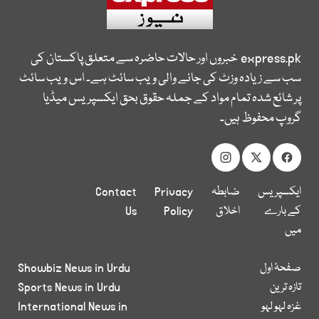
express.pk
خبروں اور حالات حاضرہ سے متعلق پاکستان کی
سب سے زیادہ وزٹ کی جانے والی ویب سائٹ ہے۔ اس ویب سائٹ
پر شائع شدہ تمام مواد کے جملہ حقوق بحق ایکسپریس میڈیا
گروپ محفوظ ہیں۔
ایکسپریس
ضابطہ
Privacy
Contact
کے بارے
اخلاق
Policy
Us
میں
صفحۂ اول
Showbiz News in Urdu
تازہ ترین
Sports News in Urdu
غزہ لہو لہو
International News in