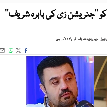
و ’’جنریشن زی کی بابرہ شریف‘‘
یل انہیں بابرہ شریف کی یاد دلاتی ہے