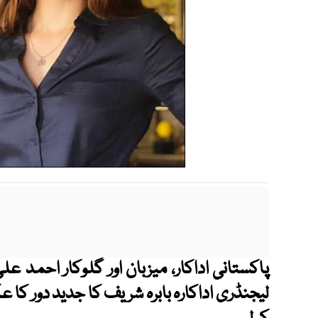
پاکستانی اداکار، میزبان اور گلوکار احمد عل
لیجنڈری اداکارہ بابرہ شریف کا جدید دور ک