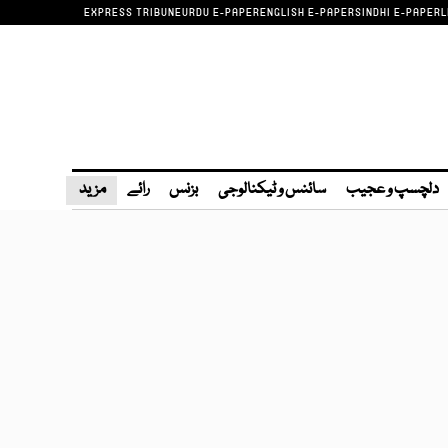
EXPRESS TRIBUNE
URDU E-PAPER
ENGLISH E-PAPER
SINDHI E-PAPER
L
دلچسپ و عجیب
سائنس و ٹیکنالوجی
بزنس
رائے
مزید