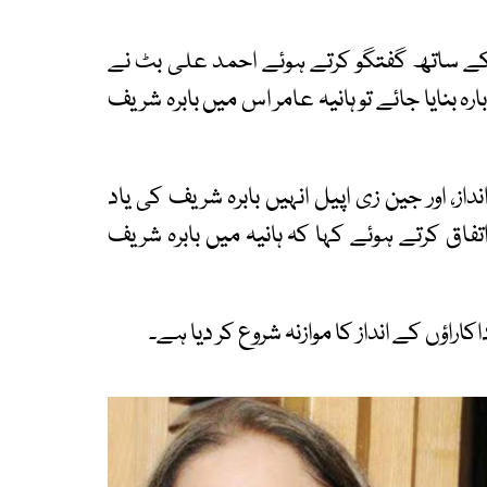
 کے ساتھ گفتگو کرتے ہوئے احمد علی بٹ نے
رہ بنایا جائے تو ہانیہ عامر اس میں بابرہ شریف
 اور جین زی اپیل انہیں بابرہ شریف کی یاد
فاق کرتے ہوئے کہا کہ ہانیہ میں بابرہ شریف
اراؤں کے انداز کا موازنہ شروع کر دیا ہے۔