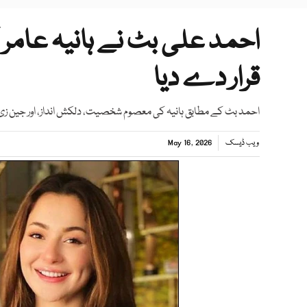
احمد علی بٹ نے ہانیہ عامر ک
قرار دے دیا
احمد بٹ کے مطابق ہانیہ کی معصوم شخصیت، دلکش انداز، اور جین زی اپ
ویب ڈیسک
May 16, 2026