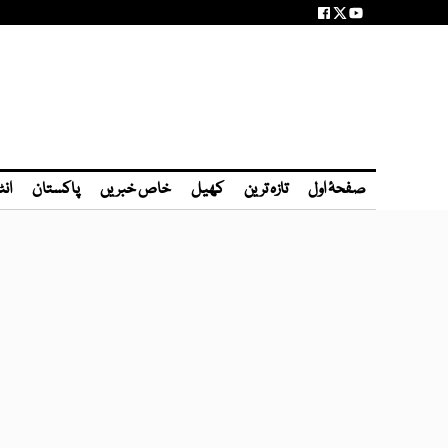
صفحۂ اول
تازہ ترین
کھیل
خاص خبریں
پاکستان
انٹ