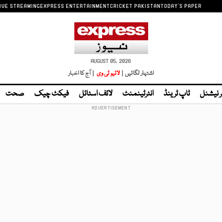
IVE STREAMING
EXPRESS ENTERTAINMENT
CRICKET PAKISTAN
TODAY'S PAPER
AUGUST 05, 2026
اشتہار لگائیں |
لائیو ٹی وی
| آج کا اخبار
ر نیشنل
ٹاپ ٹرینڈ
انٹرٹینمنٹ
لائف اسٹائل
فیکٹ چیک
صحت