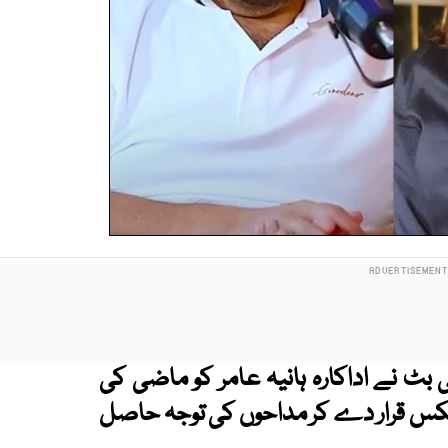
ی بٹ نے اداکارہ ہانیہ عامر کو ماضی کی
ا عکس قرار دے کر مداحوں کی توجہ حاصل