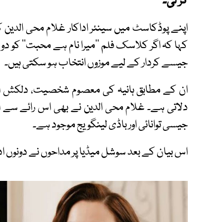
کر لی۔
اپنے پوڈکاسٹ میں سینئر اداکار غلام محی الدین
کہا کہ اگر کلاسک فلم ’’میرا نام ہے محبت‘‘ کو دوبا
جیسے کردار کے لیے موزوں انتخاب ہو سکتی ہیں۔
ان کے مطابق ہانیہ کی معصوم شخصیت، دلکش انداز،
دلاتی ہے۔ غلام محی الدین نے بھی اس رائے سے ات
جیسی توانائی اور باڈی لینگویج موجود ہے۔
اس بیان کے بعد سوشل میڈیا پر مداحوں نے دونوں اداک